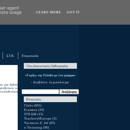
user-agent
erate usage
LEARN MORE
GOT IT
Σ.Γ.Κ.
Επικοινωνία
13ος Διαγωνισμός Ορθογραφίας
«Γυρίζω την Ελλάδα με ένα γράμμα»
- Διαβάστε περισσότερα
 σε μια δράση
πρεσβεύουν οι
 εκπαιδευτική
Κατηγορίες
Clubs
(605)
Erasmus
(10)
STEAM
(15)
Teachers4Europe
(5)
Vacances d' été
(65)
e-Twinning
(96)