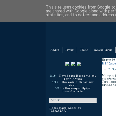
This site uses cookies from Google to d
are shared with Google along with per
statistics, and to detect and address 
Αρχική
Γενικά
Τάξεις
Αγγλικό Τμήμα
Πέμπτη 30 
Η Γ΄ Δημο
2:59 μ
Με αφορμή 
1/10
- Παγκόσμια Ημέρα για την
στο πλαίσι
Τρίτη Ηλικία
Τρεις Ιερά
4/10
- Παγκόσμια Ημέρα των
εμπειρία π
Ζώων
5/10
- Παγκόσμια Ημέρα
Εκπαιδευτικών
VIDEO
Παρουσίαση Κολεγίου
"ΔΕΛΑΣΑΛ"