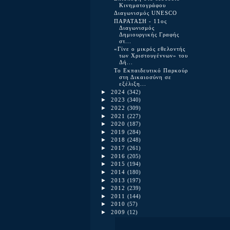
Κινηματογράφου
Διαγωνισμός UNESCO
ΠΑΡΑΤΑΣΗ - 11ος
Διαγωνισμός
Δημιουργικής Γραφής
στ...
«Γίνε ο μικρός εθελοντής
των Χριστουγέννων» του
Δή...
Το Εκπαιδευτικό Παρκούρ
στη Δικαιοσύνη σε
εξέλιξη...
►
2024
(342)
►
2023
(340)
►
2022
(309)
►
2021
(227)
►
2020
(187)
►
2019
(284)
►
2018
(248)
►
2017
(261)
►
2016
(205)
►
2015
(194)
►
2014
(180)
►
2013
(197)
►
2012
(239)
►
2011
(144)
►
2010
(57)
►
2009
(12)