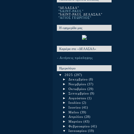
"ΔΕΛΑΣΑΛ"
"SAINT-PAUL"
"SAINT-PAUL ΔΕΛΑΣΑΛ"
"ΑΓΙΟΣ ΓΕΩΡΓΙΟΣ"
Η εφημερίδα μας
Καριέρα στο «ΔΕΛΑΣΑΛ»
- Αιτήσεις πρόσληψης
Ημερολόγιο
▼
2025
(297)
►
Δεκεμβρίου
(8)
►
Νοεμβρίου
(37)
►
Οκτωβρίου
(29)
►
Σεπτεμβρίου
(9)
►
Αυγούστου
(1)
►
Ιουλίου
(2)
►
Ιουνίου
(41)
►
Μαΐου
(39)
►
Απριλίου
(28)
►
Μαρτίου
(43)
►
Φεβρουαρίου
(41)
▼
Ιανουαρίου
(19)