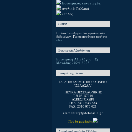
Εσωτερικός κανονισμός
Αγγλικά-Γαλλικά
Στολές
GDPR
Πολιτική επεξεργασίας προσωπικών
δεδομένων | Για περισσότερα πατήστε
εδώ.
Εσωτερική Αξιολόγηση
Εσωτερική Αξιολόγηση Σχ.
Μονάδας 2024-2025
Στοιχεία σχολείου
ΙΔΙΩΤΙΚΟ ΔΗΜΟΤΙΚΟ ΣΧΟΛΕΙΟ
"ΔΕΛΑΣΑΛ"
ΠΕΥΚΑ ΘΕΣΣΑΛΟΝΙΚΗΣ
T.Θ.06–57010
ΑΣΒΕΣΤΟΧΩΡΙ
ΤΗΛ. 2310 633 333
FAX. 2310 675 021
elementary@delasalle.gr
Που θα μας βρείτε
Λασαλιανά σχολεία Ελλάδας