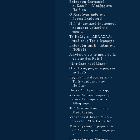
Επίσκεψη θεατρικού
ομίλου Γ΄- Δ΄τάξης στο
Παιδικό ...
Ο Χειμώνας ήρθε στο
Forest Explorers!
Η Γ΄ Δημοτικού δημιουργεί
ποιήματα χαϊκού για
τους...
Το Κολέγιο «ΔΕΛΑΣΑΛ»
τιμά τους Τρεις Ιεράρχες
Επίσκεψη της Ε΄ τάξης στο
NOESIS
Janvier, c’est le mois de la
galette des Rois !
«Σπιτάκια-τουβλάκια»
Ο πολικός μας αστέρας για
το 2025
Εργαστήριο Δεξιοτήτων -
Τα Δικαιώματα των
Παιδιών
Παιχνίδια Γραμματικής
«Εκπαιδευτικό παρκούρ
στον Σεβασμό» στον
Αθλητισμό
Ταξίδι στον Κόσμο της
Μυθολογίας
Vacances d’hiver 2025 –
Ski club “De La Salle”
Μια παγκόσμια μέρα που
αξίζει να τη γιορτάζουμε
κά...
Επίσκεψη στο Μουσείο