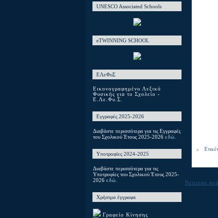
UNESCO Associated Schools
eTWINNING SCHOOL
ΕΛεΦυΣ
Εικονογραφημένο Λεξικό
Φυσικής για το Σχολείο -
Ε.Λε.Φυ.Σ.
Εγγραφές 2025-2026
Διαβάστε περισσότερα για τις Εγγραφές
του Σχολικού Έτους 2025-2026
εδώ.
Ετικέ
Υποτροφίες 2024-2025
Διαβάστε περισσότερα για τις
Υποτροφίες του Σχολικού Έτους 2025-
2026
εδώ.
Νεότερη αν
Χρήσιμα έγγραφα
Γραφείο Κίνησης