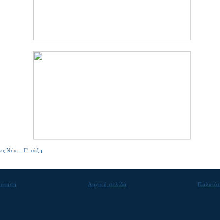
τες
Νέα - Γ' τάξη
άρτηση
Αρχική σελίδα
Παλαιότ