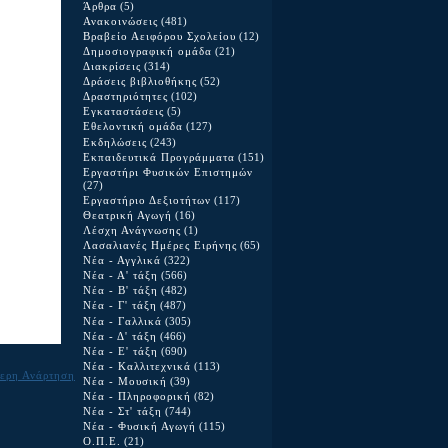
Άρθρα
(5)
Ανακοινώσεις
(481)
Βραβείο Αειφόρου Σχολείου
(12)
Δημοσιογραφική ομάδα
(21)
Διακρίσεις
(314)
Δράσεις βιβλιοθήκης
(52)
Δραστηριότητες
(102)
Εγκαταστάσεις
(5)
Εθελοντική ομάδα
(127)
Εκδηλώσεις
(243)
Εκπαιδευτικά Προγράμματα
(151)
Εργαστήρι Φυσικών Επιστημών
(27)
Εργαστήριο Δεξιοτήτων
(117)
Θεατρική Αγωγή
(16)
Λέσχη Ανάγνωσης
(1)
Λασαλιανές Ημέρες Ειρήνης
(65)
Νέα - Αγγλικά
(322)
Νέα - Α' τάξη
(566)
Νέα - Β' τάξη
(482)
Νέα - Γ' τάξη
(487)
Νέα - Γαλλικά
(305)
Νέα - Δ' τάξη
(466)
Νέα - Ε' τάξη
(690)
Νέα - Καλλιτεχνικά
(113)
ερη Ανάρτηση
Νέα - Μουσική
(39)
Νέα - Πληροφορική
(82)
Νέα - Στ' τάξη
(744)
Νέα - Φυσική Αγωγή
(115)
Ο.Π.Ε.
(21)