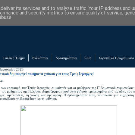
eliver its services and to analyze traffic. Your IP address and 
formance and security metrics to ensure quality of service, gen
abuse.
Γαλλικό Τμήμα
Ειδικότητες
Δραστηριότητες
Club
Ευρωπαϊκά Προγράμματα
Ιανουαρίου 2025
τικού δημιουργεί ποιήματα χαϊκού για τους Τρεις Ιεράρχες!
.μ.
των εορτασμό των Τριών Ιεραρχών, οι μαθητές και οι μαθήτριες της Γ΄ Δημοτικού συμμετείχαν
ο του μαθήματος της Γλώσσας. Δημιούργησαν ποιήματα χαϊκού, εμπνευσμένα από τις αξίες που 
ρχες: την παιδεία, τη γνώση και την αρετή. Η δραστηριότητα αυτή, αποτέλεσε μια ευχάριστη
ου συνδύασε τη διασκέδαση με τη μάθηση.