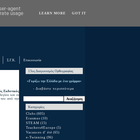
user-agent
erate usage
LEARN MORE
GOT IT
Σ.Γ.Κ.
Επικοινωνία
13ος Διαγωνισμός Ορθογραφίας
«Γυρίζω την Ελλάδα με ένα γράμμα»
- Διαβάστε περισσότερα
ός Εκδοτικός
λεγίου και οι
 του από την
Κατηγορίες
Clubs
(605)
Erasmus
(10)
STEAM
(15)
Teachers4Europe
(5)
Vacances d' été
(65)
e-Twinning
(96)