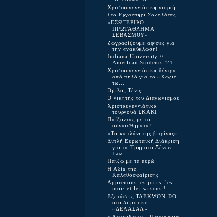
Χριστουγεννιάτικη γιορτή
Στο Εργαστήρι Σοκολάτας
«ΕΣΩΤΕΡΙΚΟ
ΠΡΩΤΑΘΛΗΜΑ
ΣΕΒΑΣΜΟΥ»
Ζωγραφίζουμε αφίσες για
την ανακύκλωση!
Indiana University //
American Students '24
Χριστουγεννιάτικα δέντρα
από πηλό για το «Χωριό
τω...
Όμιλος Τένις
O νικητής του Διαγωνισμού
Χριστουγεννιάτικο
τουρνουά ΣΚΑΚΙ
Παίζοντας με τα
συναισθήματα!
«Το καπλάνι της βιτρίνας»
Διπλή Ευρωπαϊκή Διάκριση
για τα Τμήματα Ξένων
Γλω...
Παίζω με τα ευρώ
Η Αξία της
Καλαθοσφαίρισης
Apprenons les jours, les
mois et les saisons !
Εξετάσεις TAEKWON-DO
στο Δημοτικό
«ΔΕΛΑΣΑΛ»
5 Δεκεμβρίου - Παγκόσμια