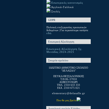
Εσωτερικός κανονισμός
Αγγλικά-Γαλλικά
Στολές
GDPR
Πολιτική επεξεργασίας προσωπικών
δεδομένων | Για περισσότερα πατήστε
εδώ.
Εσωτερική Αξιολόγηση
Εσωτερική Αξιολόγηση Σχ.
Μονάδας 2024-2025
Στοιχεία σχολείου
ΙΔΙΩΤΙΚΟ ΔΗΜΟΤΙΚΟ ΣΧΟΛΕΙΟ
"ΔΕΛΑΣΑΛ"
ΠΕΥΚΑ ΘΕΣΣΑΛΟΝΙΚΗΣ
T.Θ.06–57010
ΑΣΒΕΣΤΟΧΩΡΙ
ΤΗΛ. 2310 633 333
FAX. 2310 675 021
elementary@delasalle.gr
Που θα μας βρείτε
Λασαλιανά σχολεία Ελλάδας