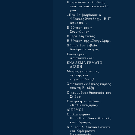
Ημερολόγιο καλοσύνης
από τον φύλακα άγγελό
μου
«Πώς θα βοηθούσε ο
Φύλακας Άγγελος;»: Η Γ΄
Δημοτικ...
Η δύναμη της «
Συγγνώμης»
Ημέρα Ευγένειας
Η δύναμη της «Συγγνώμης»
Χάρισε ένα βιβλίο.
Δυνάμωσε το φως.
Ευλογημένα
Χριστούγεννα!
ΕΝΑ ΔΕΜΑ ΓΕΜΑΤΟ
ΑΓΑΠΗ
Μικρές χειρονομίες
αγάπης και
ευγνωμοσύνης!
Χριστουγεννιάτικες κάρτες
από τη Β' τάξη
Ο κρυμμένος θησαυρός του
Στίβου
Θεατρική παράσταση
«Καλικάντζαρος»
ΔΙΩΓΜΟΙ
Ομιλία κύριου
Παπαθανασίου - Φυσικές
καταστροφές
Δ.Σ. του Συλλόγου Γονέων
και Κηδεμόνων
Νηπιαγωγείο...