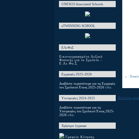
UNESCO Associated Schools
eTWINNING SCHOOL
ΕΛεΦυΣ
Εικονογραφημένο Λεξικό
Φυσικής για το Σχολείο -
Ε.Λε.Φυ.Σ.
Εγγραφές 2025-2026
Ετικέ
Διαβάστε περισσότερα για τις Εγγραφές
του Σχολικού Έτους 2025-2026
εδώ.
Νεότερη αν
Υποτροφίες 2024-2025
Διαβάστε περισσότερα για τις
Υποτροφίες του Σχολικού Έτους 2025-
2026
εδώ.
Χρήσιμα έγγραφα
Γραφείο Κίνησης