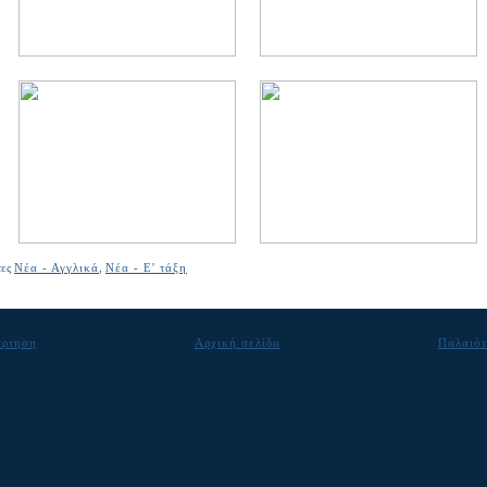
τες
Νέα - Αγγλικά
,
Νέα - Ε' τάξη
άρτηση
Αρχική σελίδα
Παλαιότ