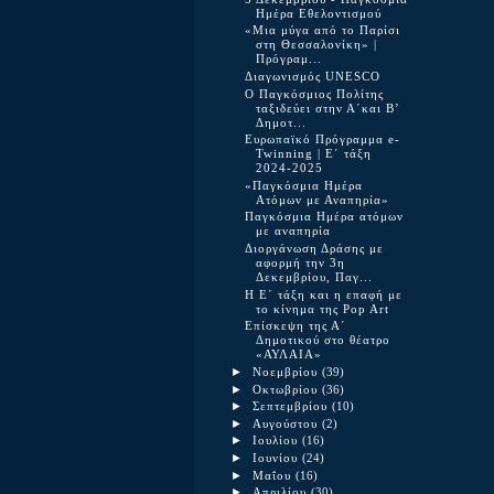
Ημέρα Εθελοντισμού
«Μια μύγα από το Παρίσι
στη Θεσσαλονίκη» |
Πρόγραμ...
Διαγωνισμός UNESCO
Ο Παγκόσμιος Πολίτης
ταξιδεύει στην Α΄και Β’
Δημοτ...
Ευρωπαϊκό Πρόγραμμα e-
Twinning | Ε΄ τάξη
2024-2025
«Παγκόσμια Ημέρα
Ατόμων με Αναπηρία»
Παγκόσμια Ημέρα ατόμων
με αναπηρία
Διοργάνωση Δράσης με
αφορμή την 3η
Δεκεμβρίου, Παγ...
Η Ε΄ τάξη και η επαφή με
το κίνημα της Pop Art
Επίσκεψη της Α΄
Δημοτικού στο θέατρο
«ΑΥΛΑΙΑ»
►
Νοεμβρίου
(39)
►
Οκτωβρίου
(36)
►
Σεπτεμβρίου
(10)
►
Αυγούστου
(2)
►
Ιουλίου
(16)
►
Ιουνίου
(24)
►
Μαΐου
(16)
►
Απριλίου
(30)