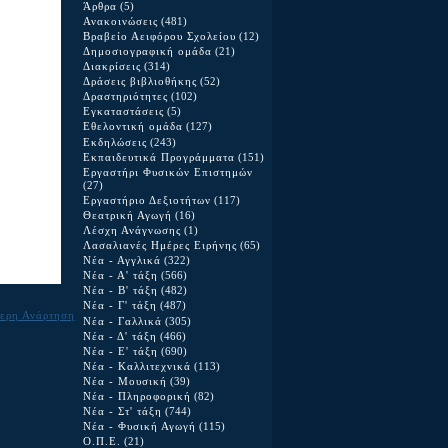
Άρθρα
(5)
Ανακοινώσεις
(481)
Βραβείο Αειφόρου Σχολείου
(12)
Δημοσιογραφική ομάδα
(21)
Διακρίσεις
(314)
Δράσεις βιβλιοθήκης
(52)
Δραστηριότητες
(102)
Εγκαταστάσεις
(5)
Εθελοντική ομάδα
(127)
Εκδηλώσεις
(243)
Εκπαιδευτικά Προγράμματα
(151)
Εργαστήρι Φυσικών Επιστημών
(27)
Εργαστήριο Δεξιοτήτων
(117)
Θεατρική Αγωγή
(16)
Λέσχη Ανάγνωσης
(1)
Λασαλιανές Ημέρες Ειρήνης
(65)
Νέα - Αγγλικά
(322)
Νέα - Α' τάξη
(566)
Νέα - Β' τάξη
(482)
Νέα - Γ' τάξη
(487)
ερη Ανάρτηση
Νέα - Γαλλικά
(305)
Νέα - Δ' τάξη
(466)
Νέα - Ε' τάξη
(690)
Νέα - Καλλιτεχνικά
(113)
Νέα - Μουσική
(39)
Νέα - Πληροφορική
(82)
Νέα - Στ' τάξη
(744)
Νέα - Φυσική Αγωγή
(115)
Ο.Π.Ε.
(21)