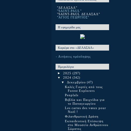
"ΔΕΛΑΣΑΛ"
"SAINT-PAUL"
"SAINT-PAUL ΔΕΛΑΣΑΛ"
"ΑΓΙΟΣ ΓΕΩΡΓΙΟΣ"
Η εφημερίδα μας
Καριέρα στο «ΔΕΛΑΣΑΛ»
- Αιτήσεις πρόσληψης
Ημερολόγιο
►
2025
(297)
▼
2024
(342)
▼
Δεκεμβρίου
(47)
Καλές Γιορτές από τους
Forest Explorers
Penplals
Βιβλία και Παιχνίδια για
το Παπαγεωργίου
Les cartes des vœux pour
Noël !
Φιλανθρωπική Δράση
Εκπαιδευτική Επίσκεψη
στο Μουσείο Ανθρώπινου
Σώματος