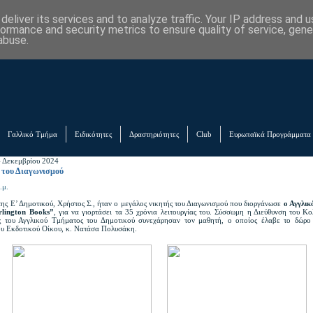
eliver its services and to analyze traffic. Your IP address and 
formance and security metrics to ensure quality of service, gen
abuse.
Γαλλικό Τμήμα
Ειδικότητες
Δραστηριότητες
Club
Ευρωπαϊκά Προγράμματα
 Δεκεμβρίου 2024
 του Διαγωνισμού
.μ.
ης Ε’ Δημοτικού, Χρήστος Σ., ήταν ο μεγάλος νικητής του Διαγωνισμού που διοργάνωσε
ο Αγγλικ
rlington Books”
, για να γιορτάσει τα 35 χρόνια λειτουργίας του. Σύσσωμη η Διεύθυνση του Κο
ς του Αγγλικού Τμήματος του Δημοτικού συνεχάρησαν τον μαθητή, ο οποίος έλαβε το δώρο
ου Εκδοτικού Οίκου, κ. Νατάσα Πολυσάκη.