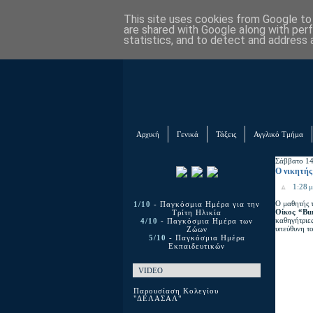
This site uses cookies from Google to d
are shared with Google along with per
statistics, and to detect and address 
Αρχική
Γενικά
Τάξεις
Αγγλικό Τμήμα
Σάββατο 14
O νικητής
1:28 μ
Ο μαθητής τ
1/10
- Παγκόσμια Ημέρα για την
Οίκος “Bu
Τρίτη Ηλικία
καθηγήτριε
4/10
- Παγκόσμια Ημέρα των
υπεύθυνη τ
Ζώων
5/10
- Παγκόσμια Ημέρα
Εκπαιδευτικών
VIDEO
Παρουσίαση Κολεγίου
"ΔΕΛΑΣΑΛ"