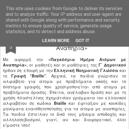
Ιδιωτικό Δημοτικό Σχολείο "Ι.Μ.ΔΕΛΑΣΑΛ"
This site uses cookies from Google to deliver its services
and to analyze traffic. Your IP address and user-agent are
shared with Google along with performance and security
metrics to ensure quality of service, generate usage
statistics, and to detect and address abuse.
«Παγκόσμια Ημέρα Ατόμων με
DEC
LEARN MORE
GOT IT
3
Αναπηρία»
Με αφορμή την
«Παγκόσμια Ημέρα Ατόμων με
Αναπηρία»
, οι μαθητές και οι μαθήτριες της
Γ΄ Δημοτικού
ήρθαν σε επαφή με την
Ελληνική Νοηματική Γλώσσα
και
τη
Γραφή “Braille”
. Αρχικά, τα παιδιά γνώρισαν το
αλφάβητο για άτομα με προβλήματα ακοής και το
σύστημα γραφής που χρησιμοποιείται από άτομα με
προβλήματα όρασης. Έπειτα, ανέλαβαν δράση και με τη
χρήση πλαστελίνης σχημάτισαν γράμματα του ελληνικού
αλφαβήτου σε κώδικα
Braille
και έφτιαξαν με κουκίδες
μηνύματα ευαισθητοποίησης για τα άτομα με αναπηρίες.
Τα παιδιά έστειλαν το δικό τους μήνυμα αποδοχής και
αλληλοσεβασμού, γιατί, αν και διαφορετικοί, όλοι
είμαστε ίσοι!