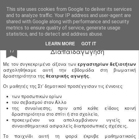
Ιδιωτικό Δημοτικό Σχολείο "Ι.Μ.ΔΕΛΑΣΑΛ"
This site uses cookies from Google to deliver its services
and to analyze traffic. Your IP address and user-agent are
shared with Google along with performance and security
metrics to ensure quality of service, generate usage
statistics, and to detect and address abuse.
Ευ Ζην και Σεξουαλική
JUN
LEARN MORE
GOT IT
17
Διαπαιδαγώγηση
Με τον συγκεκριμένο άξονα των
εργαστηρίων δεξιοτήτων
ασχοληθήκαμε αυτή την εβδομάδα στη βιωματική
δραστηριότητα της
θεατρικής αγωγής
.
Οι μαθητές της Στ’ δημοτικού προσέγγισαν τις έννοιες
των προσωπικών ορίων
του σεβασμού στον Άλλο
της συναίνεσης, πριν από κάθε είδους κοινή
δραστηριότητα στο σπίτι ή στο σχολείο,
προκειμένου να απολαμβάνουν υγιείς και
συναισθηματικά ασφαλείς διαπροσωπικές σχέσεις.
Το παιχνίδι αυτή τη φορά έκρυβε μαθηματικούς