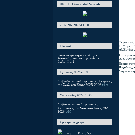
UNESCO Associated Schools
eTWINNING SCHOOL
Οι μαθητές
Τ. Μαρία, 
ΕΛεΦυΣ
Αλέξανδρος,
Ήταν μια ό
Εικονογραφημένο Λεξικό
ψυχοσυναισ
Φυσικής για το Σχολείο -
Ε.Λε.Φυ.Σ.
Θερμά συγχα
Βαγγέλης,
διοργάνωσ
Εγγραφές 2025-2026
Διαβάστε περισσότερα για τις Εγγραφές
του Σχολικού Έτους 2025-2026
εδώ.
Υποτροφίες 2024-2025
Διαβάστε περισσότερα για τις
Υποτροφίες του Σχολικού Έτους 2025-
2026
εδώ.
Χρήσιμα έγγραφα
Γραφείο Κίνησης