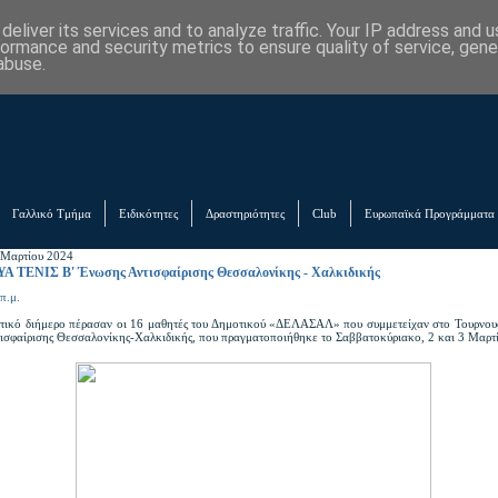
eliver its services and to analyze traffic. Your IP address and 
formance and security metrics to ensure quality of service, gen
abuse.
Γαλλικό Τμήμα
Ειδικότητες
Δραστηριότητες
Club
Ευρωπαϊκά Προγράμματα
 Μαρτίου 2024
 TΕΝΙΣ Β' Ένωσης Αντισφαίρισης Θεσσαλονίκης - Χαλκιδικής
π.μ.
τικό διήμερο πέρασαν οι 16 μαθητές του Δημοτικού «ΔΕΛΑΣΑΛ» που συμμετείχαν στο Τουρνουά 
ισφαίρισης Θεσσαλονίκης-Χαλκιδικής, που πραγματοποιήθηκε το Σαββατοκύριακο, 2 και 3 Μαρτ