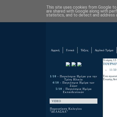
This site uses cookies from Google to d
are shared with Google along with per
statistics, and to detect and address 
Αρχική
Γενικά
Τάξεις
Αγγλικό Τμήμα
Τετάρτη 13
ΤΟΥΡΝΟΥΑ
11:50 
Ένα αγωνισ
1/10
- Παγκόσμια Ημέρα για την
Ένωσης Αντ
Τρίτη Ηλικία
4/10
- Παγκόσμια Ημέρα των
Ζώων
5/10
- Παγκόσμια Ημέρα
Εκπαιδευτικών
VIDEO
Παρουσίαση Κολεγίου
"ΔΕΛΑΣΑΛ"