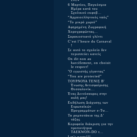
6 Μαρτίου, Παγκόσμια
Ημέρα κατά του
Σχολικού εκφοβ...
“Αρχαιοελληνικός ναός”
“Το μικρό χωριό”
Αφηρημένη Ζωγραφική
Χορογραφώντας...
Σαρακοστιανό γλέντι
C’est l’heure du Carnaval
!
Σε αυτό το σχολείο δεν
περισσεύει κανείς
On dit non au
harcèlement, on choisit
le respect!
"Ο εγωιστής γίγαντας"
“You are protected”
ΤΟΥΡΝΟΥΑ TΕΝΙΣ Β'
Ένωσης Αντισφαίρισης
Θεσσαλονίκ...
Ένας Δεινόσαυρος στην
αυλή μας!
Εκδήλωση Διάχυσης των
Ευρωπαϊκών
Προγραμμάτων e-Tw...
Τα ρομποτάκια της Δ’
τάξης
Κορυφαία διάκριση για την
προπονήτρια
TAEKWON-DO τ...
Let’s party!!!