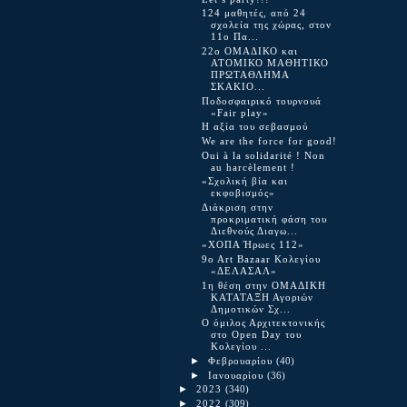
124 μαθητές, από 24
σχολεία της χώρας, στον
11ο Πα...
22o ΟΜΑΔΙΚΟ και
ΑΤΟΜΙΚΟ ΜΑΘΗΤΙΚΟ
ΠΡΩΤΑΘΛΗΜΑ
ΣΚΑΚΙΟ...
Ποδοσφαιρικό τουρνουά
«Fair play»
Η αξία του σεβασμού
We are the force for good!
Oui à la solidarité ! Non
au harcèlement !
«Σχολική βία και
εκφοβισμός»
Διάκριση στην
προκριματική φάση του
Διεθνούς Διαγω...
«ΧΟΠΑ Ήρωες 112»
9o Art Bazaar Κολεγίου
«ΔΕΛΑΣΑΛ»
1η θέση στην ΟΜΑΔΙΚΗ
ΚΑΤΑΤΑΞΗ Αγοριών
Δημοτικών Σχ...
Ο όμιλος Αρχιτεκτονικής
στο Open Day του
Κολεγίου ...
►
Φεβρουαρίου
(40)
►
Ιανουαρίου
(36)
►
2023
(340)
►
2022
(309)