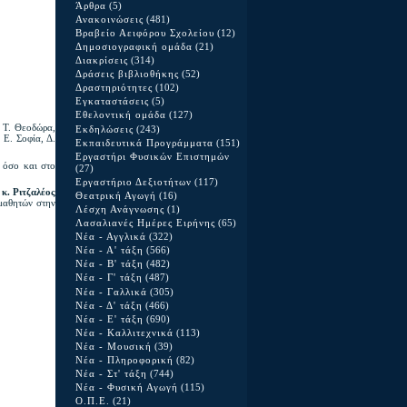
Άρθρα
(5)
Ανακοινώσεις
(481)
Βραβείο Αειφόρου Σχολείου
(12)
Δημοσιογραφική ομάδα
(21)
Διακρίσεις
(314)
Δράσεις βιβλιοθήκης
(52)
Δραστηριότητες
(102)
Εγκαταστάσεις
(5)
Εθελοντική ομάδα
(127)
, Τ. Θεοδώρα,
Εκδηλώσεις
(243)
 Ε. Σοφία, Δ.
Εκπαιδευτικά Προγράμματα
(151)
Εργαστήρι Φυσικών Επιστημών
, όσο και στο
(27)
Εργαστήριο Δεξιοτήτων
(117)
,
κ. Ριτζαλέος
Θεατρική Αγωγή
(16)
 μαθητών στην
Λέσχη Ανάγνωσης
(1)
Λασαλιανές Ημέρες Ειρήνης
(65)
Νέα - Αγγλικά
(322)
Νέα - Α' τάξη
(566)
Νέα - Β' τάξη
(482)
Νέα - Γ' τάξη
(487)
Νέα - Γαλλικά
(305)
Νέα - Δ' τάξη
(466)
Νέα - Ε' τάξη
(690)
Νέα - Καλλιτεχνικά
(113)
Νέα - Μουσική
(39)
Νέα - Πληροφορική
(82)
Νέα - Στ' τάξη
(744)
Νέα - Φυσική Αγωγή
(115)
Ο.Π.Ε.
(21)