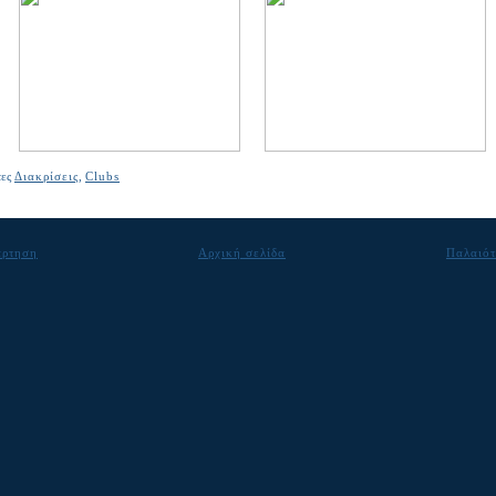
τες
Διακρίσεις
,
Clubs
άρτηση
Αρχική σελίδα
Παλαιότ