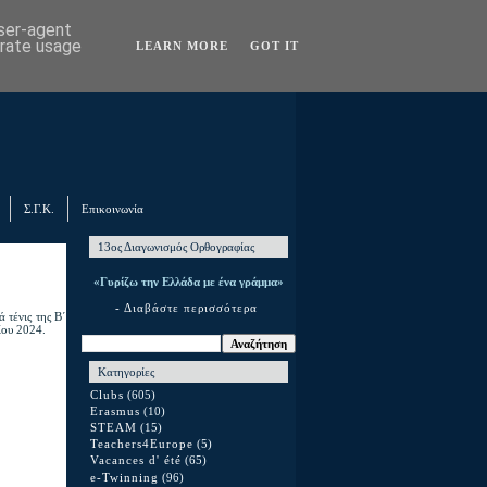
user-agent
erate usage
LEARN MORE
GOT IT
Σ.Γ.Κ.
Επικοινωνία
13ος Διαγωνισμός Ορθογραφίας
«Γυρίζω την Ελλάδα με ένα γράμμα»
- Διαβάστε περισσότερα
τένις της Β΄
ίου 2024.
Κατηγορίες
Clubs
(605)
Erasmus
(10)
STEAM
(15)
Teachers4Europe
(5)
Vacances d' été
(65)
e-Twinning
(96)