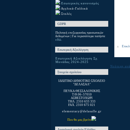
Εσωτερικός κανονισμός
Αγγλικά-Γαλλικά
Στολές
GDPR
Πολιτική επεξεργασίας προσωπικών
δεδομένων | Για περισσότερα πατήστε
εδώ.
Ετικέ
Εσωτερική Αξιολόγηση
Εσωτερική Αξιολόγηση Σχ.
Μονάδας 2024-2025
Νεότερη αν
Στοιχεία σχολείου
ΙΔΙΩΤΙΚΟ ΔΗΜΟΤΙΚΟ ΣΧΟΛΕΙΟ
"ΔΕΛΑΣΑΛ"
ΠΕΥΚΑ ΘΕΣΣΑΛΟΝΙΚΗΣ
T.Θ.06–57010
ΑΣΒΕΣΤΟΧΩΡΙ
ΤΗΛ. 2310 633 333
FAX. 2310 675 021
elementary@delasalle.gr
Που θα μας βρείτε
Λασαλιανά σχολεία Ελλάδας