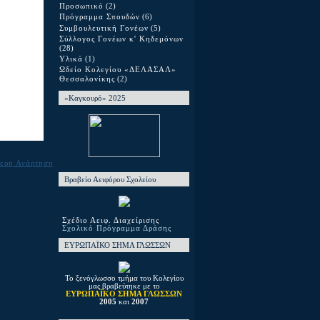
Προσωπικό
(2)
Πρόγραμμα Σπουδών
(6)
Συμβουλευτική Γονέων
(5)
Σύλλογος Γονέων κ' Κηδεμόνων
(28)
Υλικά
(1)
Ωδείο Κολεγίου «ΔΕΛΑΣΑΛ»
Θεσσαλονίκης
(2)
«Καγκουρό» 2025
ερη Ανάρτηση
Βραβείο Αειφόρου Σχολείου
Σχέδιο Αειφ. Διαχείρισης
Σχολικό Πρόγραμμα Δράσης
ΕΥΡΩΠΑΪΚΟ ΣΗΜΑ ΓΛΩΣΣΩΝ
Το ξενόγλωσσο τμήμα του Κολεγίου
μας βραβεύτηκε με το
ΕΥΡΩΠΑΪΚΟ ΣΗΜΑ ΓΛΩΣΣΩΝ
2005
και
2007