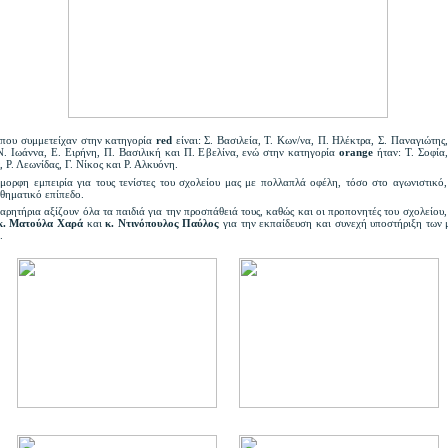
 που συμμετείχαν στην κατηγορία
red
είναι: Σ. Βασιλεία, Τ. Κων/να, Π. Ηλέκτρα, Σ. Παναγιώτης
Ν. Ιωάννα, Ε. Ειρήνη, Π. Βασιλική και Π. Εβελίνα, ενώ στην κατηγορία
orange
ήταν: Τ. Σοφία,
 Ρ. Λεωνίδας, Γ. Νίκος και Ρ. Αλκυόνη.
μορφη εμπειρία για τους τενίστες του σχολείου μας με πολλαπλά οφέλη, τόσο στο αγωνιστικό
θηματικό επίπεδο.
ρητήρια αξίζουν όλα τα παιδιά για την προσπάθειά τους, καθώς και οι προπονητές του σχολείου
 κ. Ματούλα Χαρά
και
κ. Ντινόπουλος Παύλος
για την εκπαίδευση και συνεχή υποστήριξη των
η.