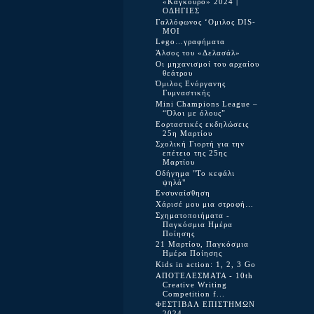
«Καγκουρό» 2024 |
ΟΔΗΓΙΕΣ
Γαλλόφωνος ‘Ομιλος DIS-
MOI
Lego…γραφήματα
Άλσος του «Δελασάλ»
Οι μηχανισμοί του αρχαίου
θεάτρου
Όμιλος Ενόργανης
Γυμναστικής
Mini Champions League –
“Όλοι με όλους”
Εορταστικές εκδηλώσεις
25η Μαρτίου
Σχολική Γιορτή για την
επέτειο της 25ης
Μαρτίου
Οδήγημα "Το κεφάλι
ψηλά"
Ενσυναίσθηση
Χάρισέ μου μια στροφή…
Σχηματοποιήματα -
Παγκόσμια Ημέρα
Ποίησης
21 Μαρτίου, Παγκόσμια
Ημέρα Ποίησης
Kids in action: 1, 2, 3 Go
ΑΠΟΤΕΛΕΣΜΑΤΑ - 10th
Creative Writing
Competition f...
ΦΕΣΤΙΒΑΛ ΕΠΙΣΤΗΜΩΝ
2024