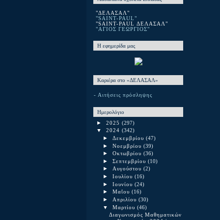
"ΔΕΛΑΣΑΛ"
"SAINT-PAUL"
"SAINT-PAUL ΔΕΛΑΣΑΛ"
"ΑΓΙΟΣ ΓΕΩΡΓΙΟΣ"
Η εφημερίδα μας
Καριέρα στο «ΔΕΛΑΣΑΛ»
- Αιτήσεις πρόσληψης
Ημερολόγιο
►
2025
(297)
▼
2024
(342)
►
Δεκεμβρίου
(47)
►
Νοεμβρίου
(39)
►
Οκτωβρίου
(36)
►
Σεπτεμβρίου
(10)
►
Αυγούστου
(2)
►
Ιουλίου
(16)
►
Ιουνίου
(24)
►
Μαΐου
(16)
►
Απριλίου
(30)
▼
Μαρτίου
(46)
Διαγωνισμός Μαθηματικών