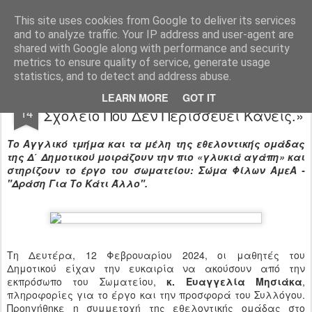
Ιδιωτικό Δημοτικό Σχολείο "Ι.Μ.ΔΕΛΑΣΑΛ"
This site uses cookies from Google to deliver its services
and to analyze traffic. Your IP address and user-agent are
shared with Google along with performance and security
metrics to ensure quality of service, generate usage
statistics, and to detect and address abuse.
Chocolate for Children 2024 - «Ένα
FEB
LEARN MORE
GOT IT
14
Σχολείο Που Δεν Περισσεύει Κανείς.»
Tο Αγγλικό τμήμα και τα μέλη της εθελοντικής ομάδας
της Δ΄ Δημοτικού μοιράζουν την πιο «γλυκιά αγάπη» και
στηρίζουν το έργο του σωματείου: Σώμα Φίλων ΑμεΑ -
"Δράση Για Το Κάτι Άλλο".
Τη Δευτέρα, 12 Φεβρουαρίου 2024, οι μαθητές του
Δημοτικού είχαν την ευκαιρία να ακούσουν από την
εκπρόσωπο του Σωματείου,
κ. Ευαγγελία Μησιάκα
,
πληροφορίες για το έργο και την προσφορά του Συλλόγου.
Προηγήθηκε η συμμετοχή της εθελοντικής ομάδας στο