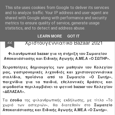
Ιδιωτικό Δημοτικό Σχολείο "Ι.Μ.ΔΕΛΑΣΑΛ"
This site uses cookies from Google to deliver its services
and to analyze traffic. Your IP address and user-agent are
shared with Google along with performance and security
metrics to ensure quality of service, generate usage
statistics, and to detect and address abuse.
«Το χωριό των αστεριών» -
NOV
LEARN MORE
GOT IT
22
Χριστουγεννιάτικο Bazaar 2021
Φιλανθρωπικό bazaar για τη στήριξη του Σωματείου
Αποκατάστασης και Ειδικής Αγωγής Α.ΜΕ.Α «Ο ΣΩΤΗΡ».
Χειροποίητες δημιουργίες των μαθητών του Κολεγίου
μας, γαστρονομικές λιχουδιές και χριστουγεννιάτικα
στολίδια, προϊόντα από το Σωματείο «Ο Σωτήρ»,
παιχνίδια για τα παιδιά, εθελοντικές δράσεις και
αιμοδοσία περιλαμβάνει το φετινό bazaar του Κολεγίου
«ΔΕΛΑΣΑΛ».
Τα
έσοδα
της φιλανθρωπικής εκδήλωσης, με τίτλο «Το
χωριό των αστεριών», θα διατεθούν στο
Σωματείο
Αποκατάστασης και Ειδικής Αγωγής Α.ΜΕ.Α «Ο Σωτήρ»
.