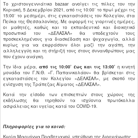
Το χριστουγεννιάτικο bazaar ανοίγει τις πύλες του την
Κυριακή, 5 Δεκεμβρίου 2021, από τις 10:00΄ το πρωί μέχρι τις
15:00΄ το μεσημέρι, στις εγκαταστάσεις του Κολεγίου, στα
Πεύκα της Θεσσαλονίκης. Με αφορμή τις γιορτινές ημέρες,
οι μαθητές, καθώς και το εκπαιδευτικό και διοικητικό
προσωπικό του «ΔΕΛΑΣΑΛ» θα υποδεχτούν τους
προσκεκλημένους για διασκέδαση και ψυχαγωγία, αλλά
κυρίως για να εκφράσουν όλοι μαζί την αγάπη, την
αλληλεγγύη και τη στήριξή τους στους συνανθρώπους μας
που έχουν ανάγκη.
Την ίδια μέρα,
από τις 10:00’ έως και τις 13:00’
η κινητή
μονάδα του Γ.Ν.Θ. «Γ. Παπανικολάου» θα βρίσκεται στις
εγκαταστάσεις του Κολεγίου «ΔΕΛΑΣΑΛ», με σκοπό την
ενίσχυση της Τράπεζας Αίματος «ΔΕΛΑΣΑΛ».
Κατά την είσοδο των επισκεπτών στους χώρους της
εκδήλωσης θα τηρηθούν τα ισχύοντα πρωτόκολλα
ασφάλειας και υγείας κατά του COVID-19.
Πληροφορίες για το κοινό:
Κυρία Μαριάννα Πραβητιανού, υπεύθυνη της διοργάνωσης