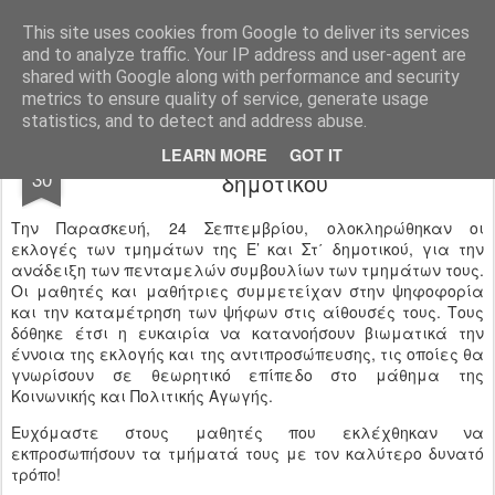
Ιδιωτικό Δημοτικό Σχολείο "Ι.Μ.ΔΕΛΑΣΑΛ"
This site uses cookies from Google to deliver its services
and to analyze traffic. Your IP address and user-agent are
shared with Google along with performance and security
metrics to ensure quality of service, generate usage
statistics, and to detect and address abuse.
Εκλογές τμημάτων // Ε’ και Στ΄
SEP
LEARN MORE
GOT IT
30
δημοτικού
Την Παρασκευή, 24 Σεπτεμβρίου, ολοκληρώθηκαν οι
εκλογές των τμημάτων της Ε’ και Στ΄ δημοτικού, για την
ανάδειξη των πενταμελών συμβουλίων των τμημάτων τους.
Οι μαθητές και μαθήτριες συμμετείχαν στην ψηφοφορία
και την καταμέτρηση των ψήφων στις αίθουσές τους. Τους
δόθηκε έτσι η ευκαιρία να κατανοήσουν βιωματικά την
έννοια της εκλογής και της αντιπροσώπευσης, τις οποίες θα
γνωρίσουν σε θεωρητικό επίπεδο στο μάθημα της
Κοινωνικής και Πολιτικής Αγωγής.
Ευχόμαστε στους μαθητές που εκλέχθηκαν να
εκπροσωπήσουν τα τμήματά τους με τον καλύτερο δυνατό
τρόπο!