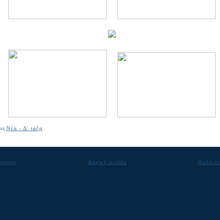
τες
Νέα - Δ' τάξη
άρτηση
Αρχική σελίδα
Παλαιότ