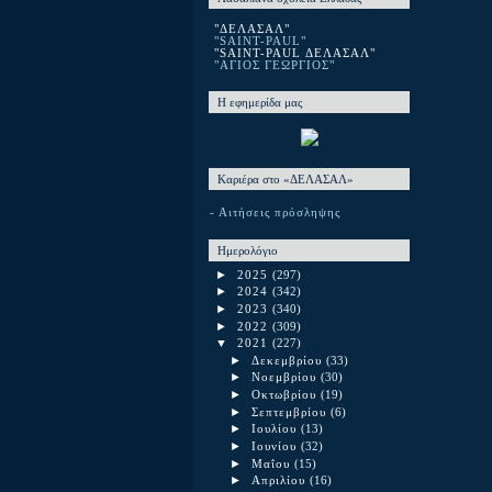
"ΔΕΛΑΣΑΛ"
"SAINT-PAUL"
"SAINT-PAUL ΔΕΛΑΣΑΛ"
"ΑΓΙΟΣ ΓΕΩΡΓΙΟΣ"
Η εφημερίδα μας
Καριέρα στο «ΔΕΛΑΣΑΛ»
- Αιτήσεις πρόσληψης
Ημερολόγιο
►
2025
(297)
►
2024
(342)
►
2023
(340)
►
2022
(309)
▼
2021
(227)
►
Δεκεμβρίου
(33)
►
Νοεμβρίου
(30)
►
Οκτωβρίου
(19)
►
Σεπτεμβρίου
(6)
►
Ιουλίου
(13)
►
Ιουνίου
(32)
►
Μαΐου
(15)
►
Απριλίου
(16)