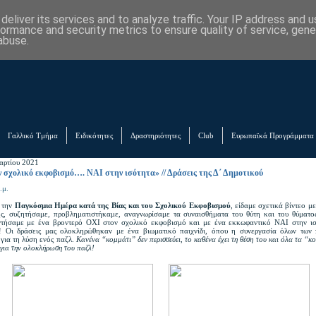
eliver its services and to analyze traffic. Your IP address and 
formance and security metrics to ensure quality of service, gen
abuse.
Γαλλικό Τμήμα
Ειδικότητες
Δραστηριότητες
Club
Ευρωπαϊκά Προγράμματα
αρτίου 2021
 σχολικό εκφοβισμό…. ΝΑΙ στην ισότητα» // Δράσεις της Δ΄ Δημοτικού
.μ.
 την
Παγκόσμια Ημέρα κατά της Βίας και του Σχολικού Εκφοβισμού
, είδαμε σχετικά βίντεο μ
ης, συζητήσαμε, προβληματιστήκαμε, αναγνωρίσαμε τα συναισθήματα του θύτη και του θύματο
τήσαμε με ένα βροντερό ΟΧΙ στον σχολικό εκφοβισμό και με ένα εκκωφαντικό ΝΑΙ στην ισ
! Οι δράσεις μας ολοκληρώθηκαν με ένα βιωματικό παιχνίδι, όπου η συνεργασία όλων των 
για τη λύση ενός παζλ.
Κανένα “κομμάτι” δεν περισσεύει, το καθένα έχει τη θέση του και όλα τα “κ
για την ολοκλήρωση του παζλ!