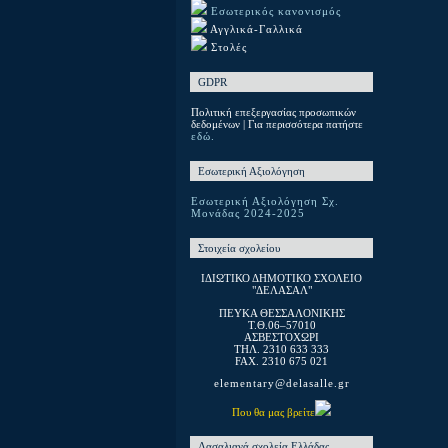
Εσωτερικός κανονισμός
Αγγλικά-Γαλλικά
Στολές
GDPR
Πολιτική επεξεργασίας προσωπικών
δεδομένων | Για περισσότερα πατήστε
εδώ.
Εσωτερική Αξιολόγηση
Εσωτερική Αξιολόγηση Σχ.
Μονάδας 2024-2025
Στοιχεία σχολείου
ΙΔΙΩΤΙΚΟ ΔΗΜΟΤΙΚΟ ΣΧΟΛΕΙΟ
"ΔΕΛΑΣΑΛ"
ΠΕΥΚΑ ΘΕΣΣΑΛΟΝΙΚΗΣ
T.Θ.06–57010
ΑΣΒΕΣΤΟΧΩΡΙ
ΤΗΛ. 2310 633 333
FAX. 2310 675 021
elementary@delasalle.gr
Που θα μας βρείτε
Λασαλιανά σχολεία Ελλάδας