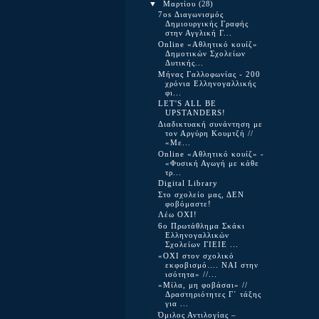
▼
Μαρτίου
(28)
7os Διαγωνισμός
Δημιουργικής Γραφής
στην Αγγλική Γ...
Online «Αθλητικό κουίζ»
Δημοτικών Σχολείων
Δυτικής...
Μήνας Γαλλοφωνίας - 200
χρόνια Ελληνογαλλικής
φι...
LET'S ALL BE
UPSTANDERS!
Διαδικτυακή συνάντηση με
τον Αργύρη Κουμτζή //
«Με...
Online «Αθλητικό κουίζ» -
«Φυσική Αγωγή με κάθε
τρ...
Digital Library
Στο σχολείο μας, ΔΕΝ
φοβόμαστε!
Λέω ΟΧΙ!
6ο Πρωτάθλημα Σκάκι
Ελληνογαλλικών
Σχολείων ΓΙΕΙΕ ...
«ΟΧΙ στον σχολικό
εκφοβισμό…. ΝΑΙ στην
ισότητα» //...
«Μίλα, μη φοβάσαι» //
Δραστηριότητες Γ΄ τάξης
για ...
Όμιλος Αντιλογίας –