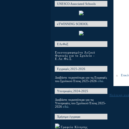
UNESCO Associated Schools
eTWINNING SCHOOL
ΕΛεΦυΣ
Εικονογραφημένο Λεξικό
Φυσικής για το Σχολείο -
Ε.Λε.Φυ.Σ.
Εγγραφές 2025-2026
Ετικέ
Διαβάστε περισσότερα για τις Εγγραφές
του Σχολικού Έτους 2025-2026
εδώ.
Υποτροφίες 2024-2025
Νεότερη αν
Διαβάστε περισσότερα για τις
Υποτροφίες του Σχολικού Έτους 2025-
2026
εδώ.
Χρήσιμα έγγραφα
Γραφείο Κίνησης