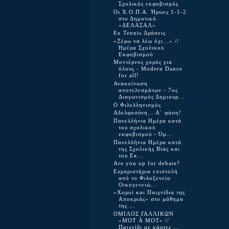
Σχολικός εκφοβισμός
Οι Χ.Ο.Π.Α. Ήρωες 1-1-2
στο Δημοτικό
«ΔΕΛΑΣΑΛ»
Εκ Tennis Δράσεις
«Ξέρω να λέω όχι…» //
Ημέρα Σχολικού
Εκφοβισμού
Μοντέρνος χορός για
όλους - Modern Dance
for all!
Ανακοίνωση
αποτελεσμάτων - 7ος
Διαγωνισμός Δημιουρ...
Ο Φιλελληνισμός
Αδελφοσύνη... Α΄ φάση!
Πανελλήνια Ημέρα κατά
του σχολικού
εκφοβισμού - Όμ...
Πανελλήνια Ημέρα κατά
της Σχολικής Βίας και
του Εκ...
Are you up for debate?
Ευχαριστήρια επιστολή
από το Φιλοξενείο
Οικογενειώ...
«Χοροί και Παιχνίδια της
Αποκριάς» στο μάθημα
της ...
ΟΜΙΛΟΣ ΓΑΛΛΙΚΩΝ
«MOT À MOT» //
Παιχνίδι με κάρτες ...