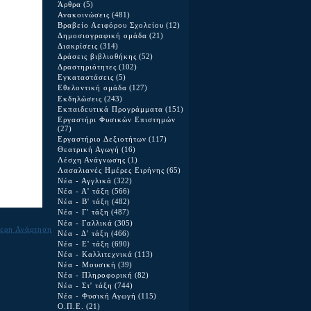
Άρθρα
(5)
Ανακοινώσεις
(481)
Βραβείο Αειφόρου Σχολείου
(12)
Δημοσιογραφική ομάδα
(21)
Διακρίσεις
(314)
Δράσεις βιβλιοθήκης
(52)
Δραστηριότητες
(102)
Εγκαταστάσεις
(5)
Εθελοντική ομάδα
(127)
Εκδηλώσεις
(243)
Εκπαιδευτικά Προγράμματα
(151)
Εργαστήρι Φυσικών Επιστημών
(27)
Εργαστήριο Δεξιοτήτων
(117)
Θεατρική Αγωγή
(16)
Λέσχη Ανάγνωσης
(1)
Λασαλιανές Ημέρες Ειρήνης
(65)
Νέα - Αγγλικά
(322)
Νέα - Α' τάξη
(566)
Νέα - Β' τάξη
(482)
Νέα - Γ' τάξη
(487)
Νέα - Γαλλικά
(305)
ερη Ανάρτηση
Νέα - Δ' τάξη
(466)
Νέα - Ε' τάξη
(690)
Νέα - Καλλιτεχνικά
(113)
Νέα - Μουσική
(39)
Νέα - Πληροφορική
(82)
Νέα - Στ' τάξη
(744)
Νέα - Φυσική Αγωγή
(115)
Ο.Π.Ε.
(21)