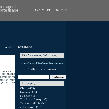
user-agent
erate usage
LEARN MORE
GOT IT
Σ.Γ.Κ.
Επικοινωνία
13ος Διαγωνισμός Ορθογραφίας
«Γυρίζω την Ελλάδα με ένα γράμμα»
- Διαβάστε περισσότερα
ε τους μαθητές
ς και πήραμε
ότητα και τη
παιδιών ήταν
ομμάτια” είναι
Κατηγορίες
Clubs
(605)
Erasmus
(10)
STEAM
(15)
Teachers4Europe
(5)
Vacances d' été
(65)
e-Twinning
(96)