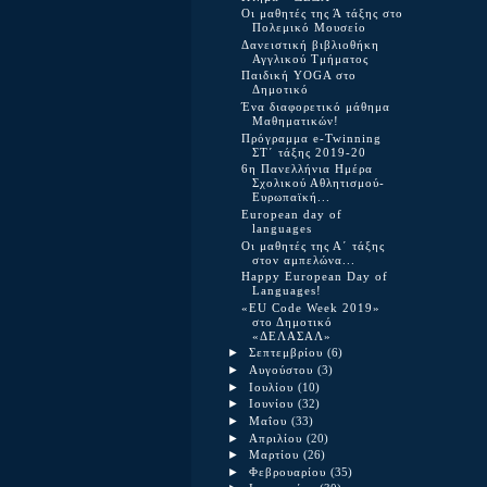
Οι μαθητές της Ά τάξης στο
Πολεμικό Μουσείο
Δανειστική βιβλιοθήκη
Αγγλικού Τμήματος
Παιδική YOGA στο
Δημοτικό
Ένα διαφορετικό μάθημα
Μαθηματικών!
Πρόγραμμα e-Twinning
ΣΤ΄ τάξης 2019-20
6η Πανελλήνια Ημέρα
Σχολικού Αθλητισμού-
Ευρωπαϊκή...
European day of
languages
Οι μαθητές της Α΄ τάξης
στον αμπελώνα...
Happy European Day of
Languages!
«EU Code Week 2019»
στο Δημοτικό
«ΔΕΛΑΣΑΛ»
►
Σεπτεμβρίου
(6)
►
Αυγούστου
(3)
►
Ιουλίου
(10)
►
Ιουνίου
(32)
►
Μαΐου
(33)
►
Απριλίου
(20)
►
Μαρτίου
(26)
►
Φεβρουαρίου
(35)