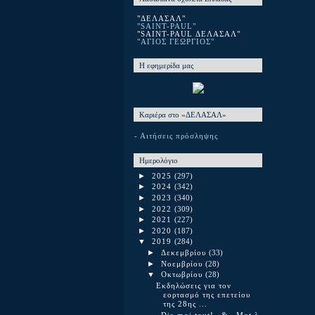
"ΔΕΛΑΣΑΛ"
"SAINT-PAUL"
"SAINT-PAUL ΔΕΛΑΣΑΛ"
"ΑΓΙΟΣ ΓΕΩΡΓΙΟΣ"
Η εφημερίδα μας
Καριέρα στο «ΔΕΛΑΣΑΛ»
- Αιτήσεις πρόσληψης
Ημερολόγιο
►
2025
(297)
►
2024
(342)
►
2023
(340)
►
2022
(309)
►
2021
(227)
►
2020
(187)
▼
2019
(284)
►
Δεκεμβρίου
(33)
►
Νοεμβρίου
(28)
▼
Οκτωβρίου
(28)
Εκδηλώσεις για τον
εορτασμό της επετείου
της 28ης ...