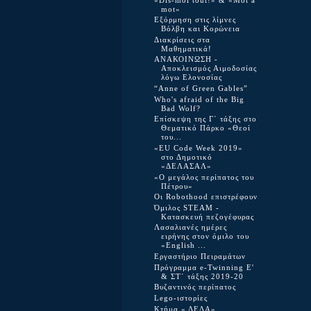
«Dis-moi tout!» & «Mot à
mot»
Εξόρμηση στις λίμνες
Βόλβη και Κορώνεια
Διακρίσεις στα
Μαθηματικά!
ΑΝΑΚΟΙΝΩΣΗ -
Αποκλεισμός Αιμοδοσίας
λόγω Ελονοσίας
“Anne of Green Gables”
Who's afraid of the Big
Bad Wolf?
Επίσκεψη της Γ΄ τάξης στο
Θεματικό Πάρκο «Θεοί
του...
«EU Code Week 2019»
στο Δημοτικό
«ΔΕΛΑΣΑΛ»
«Ο μεγάλος περίπατος του
Πέτρου»
Οι Robothood επιστρέφουν
Όμιλος STEAM -
Κατασκευή πεζογέφυρας
Λασαλιανές ημέρες
ειρήνης στον όμιλο του
«English ...
Εργαστήριο Πειραμάτων
Πρόγραμμα e-Twinning Ε'
& ΣΤ΄ τάξης 2019-20
Βυζαντινός περίπατος
Lego-ιστορίες
Κτήμα « ΔΕΔΑ»