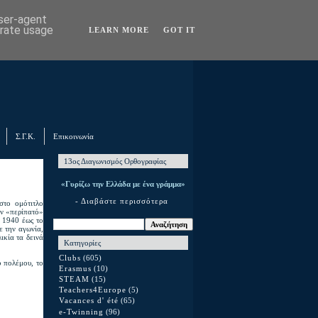
user-agent
erate usage
LEARN MORE
GOT IT
Σ.Γ.Κ.
Επικοινωνία
13ος Διαγωνισμός Ορθογραφίας
«Γυρίζω την Ελλάδα με ένα γράμμα»
- Διαβάστε περισσότερα
στο ομότιτλο
ον «περίπατό»
υ 1940 έως το
ε την αγωνία,
ικία τα δεινά
Κατηγορίες
Clubs
(605)
υ πολέμου, το
Erasmus
(10)
STEAM
(15)
Teachers4Europe
(5)
Vacances d' été
(65)
e-Twinning
(96)