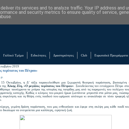
eliver its services and to analyze traffic. Your IP address and 
formance and security metrics to ensure quality of service, gen
abuse.
Γαλλικό Τμήμα
Ειδικότητες
Δραστηριότητες
Club
Ευρωπαϊκά Προγράμματα
κτωβρίου 2019
ς περίπατος του Πέτρου»
.μ.
 15 Οκτωβρίου, η Δ’ τάξη παρακολούθησε μια ξεχωριστή θεατρική παράσταση, βασισμένη 
α της
Άλκης Ζέη, «Ο μεγάλος περίπατος του Πέτρου»
. Συνοδεύοντας τον εννιάχρονο Πέτρο στ
υθήσαμε ταυτόχρονα τα χνάρια της ιστορίας της πατρίδας μας από τις παραμονές του πολέμου το
γερμανικής κατοχής. Καθώς ο κόσμος του μικρού ήρωα ζωντάνευε μπροστά στα μάτια μας, νιώσαμ
τη συγκίνηση και τη θλίψη ενός παιδιού που ωρίμασε απότομα κι ανακάλυψε σε τόσο τρυφερή ηλ
υ.
πέροχη, γεμάτη δράση παράσταση, που μας ενθουσίασε και έφερε στη σκέψη μας κάθε παιδί το
το δικαίωμα να ονειρεύεται μια καλύτερη, ειρηνική ζωή.