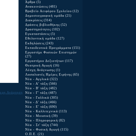
Άρθρα
(5)
Ανακοινώσεις
(481)
Βραβείο Αειφόρου Σχολείου
(12)
Δημοσιογραφική ομάδα
(21)
Διακρίσεις
(314)
Δράσεις βιβλιοθήκης
(52)
Δραστηριότητες
(102)
Εγκαταστάσεις
(5)
Εθελοντική ομάδα
(127)
Εκδηλώσεις
(243)
Εκπαιδευτικά Προγράμματα
(151)
Εργαστήρι Φυσικών Επιστημών
(27)
Εργαστήριο Δεξιοτήτων
(117)
Θεατρική Αγωγή
(16)
Λέσχη Ανάγνωσης
(1)
Λασαλιανές Ημέρες Ειρήνης
(65)
Νέα - Αγγλικά
(322)
Νέα - Α' τάξη
(566)
Νέα - Β' τάξη
(482)
ερη Ανάρτηση
Νέα - Γ' τάξη
(487)
Νέα - Γαλλικά
(305)
Νέα - Δ' τάξη
(466)
Νέα - Ε' τάξη
(690)
Νέα - Καλλιτεχνικά
(113)
Νέα - Μουσική
(39)
Νέα - Πληροφορική
(82)
Νέα - Στ' τάξη
(744)
Νέα - Φυσική Αγωγή
(115)
Ο.Π.Ε.
(21)