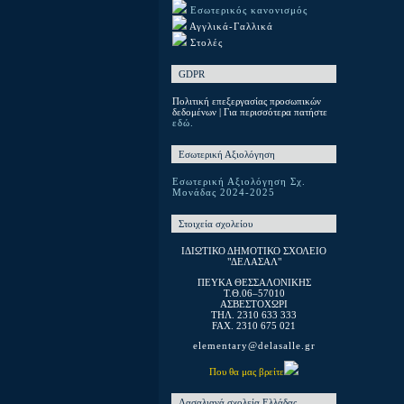
Εσωτερικός κανονισμός
Αγγλικά-Γαλλικά
Στολές
GDPR
Πολιτική επεξεργασίας προσωπικών
δεδομένων | Για περισσότερα πατήστε
εδώ.
Εσωτερική Αξιολόγηση
Εσωτερική Αξιολόγηση Σχ.
Μονάδας 2024-2025
Στοιχεία σχολείου
ΙΔΙΩΤΙΚΟ ΔΗΜΟΤΙΚΟ ΣΧΟΛΕΙΟ
"ΔΕΛΑΣΑΛ"
ΠΕΥΚΑ ΘΕΣΣΑΛΟΝΙΚΗΣ
T.Θ.06–57010
ΑΣΒΕΣΤΟΧΩΡΙ
ΤΗΛ. 2310 633 333
FAX. 2310 675 021
elementary@delasalle.gr
Που θα μας βρείτε
Λασαλιανά σχολεία Ελλάδας