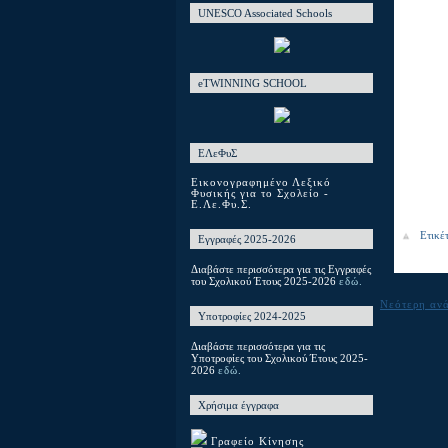
UNESCO Associated Schools
eTWINNING SCHOOL
ΕΛεΦυΣ
Εικονογραφημένο Λεξικό
Φυσικής για το Σχολείο -
Ε.Λε.Φυ.Σ.
Ετικέ
Εγγραφές 2025-2026
Διαβάστε περισσότερα για τις Εγγραφές
του Σχολικού Έτους 2025-2026
εδώ.
Νεότερη αν
Υποτροφίες 2024-2025
Διαβάστε περισσότερα για τις
Υποτροφίες του Σχολικού Έτους 2025-
2026
εδώ.
Χρήσιμα έγγραφα
Γραφείο Κίνησης