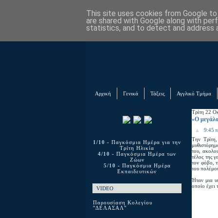
This site uses cookies from Google to d
are shared with Google along with per
statistics, and to detect and address 
Αρχική
Γενικά
Τάξεις
Αγγλικό Τμήμα
Τρίτη 22 Ο
«Ο μεγάλο
9:45 π
Την Τρίτη,
1/10
- Παγκόσμια Ημέρα για την
μυθιστόρημ
Τρίτη Ηλικία
του, ακολο
4/10
- Παγκόσμια Ημέρα των
τέλος της 
Ζώων
τον φόβο, 
5/10
- Παγκόσμια Ημέρα
του πολέμο
Εκπαιδευτικών
Ήταν μια υ
οποίο έχει 
VIDEO
Παρουσίαση Κολεγίου
"ΔΕΛΑΣΑΛ"