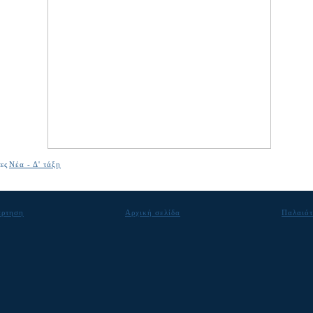
τες
Νέα - Δ' τάξη
άρτηση
Αρχική σελίδα
Παλαιότ