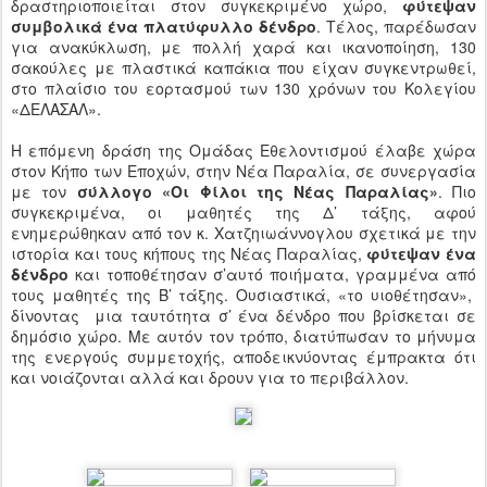
δραστηριοποιείται στον συγκεκριμένο χώρο,
φύτεψαν
συμβολικά ένα πλατύφυλλο δένδρο
. Τέλος, παρέδωσαν
για ανακύκλωση, με πολλή χαρά και ικανοποίηση, 130
σακούλες με πλαστικά καπάκια που είχαν συγκεντρωθεί,
στο πλαίσιο του εορτασμού των 130 χρόνων του Κολεγίου
«ΔΕΛΑΣΑΛ».
Η επόμενη δράση της Ομάδας Εθελοντισμού έλαβε χώρα
στον Κήπο των Εποχών, στην Νέα Παραλία, σε συνεργασία
με τον
σύλλογο «Οι Φίλοι της Νέας Παραλίας»
. Πιο
συγκεκριμένα, οι μαθητές της Δ’ τάξης, αφού
ενημερώθηκαν από τον κ. Χατζηιωάννογλου σχετικά με την
ιστορία και τους κήπους της Νέας Παραλίας,
φύτεψαν ένα
δένδρο
και τοποθέτησαν σ’αυτό ποιήματα, γραμμένα από
τους μαθητές της Β’ τάξης. Ουσιαστικά, «το υιοθέτησαν»,
δίνοντας μια ταυτότητα σ’ ένα δένδρο που βρίσκεται σε
δημόσιο χώρο. Με αυτόν τον τρόπο, διατύπωσαν το μήνυμα
της ενεργούς συμμετοχής, αποδεικνύοντας έμπρακτα ότι
και νοιάζονται αλλά και δρουν για το περιβάλλον.