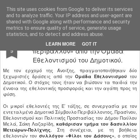
Ιδιωτικό Δημοτικό Σχολείο "Ι.Μ.ΔΕΛΑΣΑΛ"
This site uses cookies from Google to deliver its services
and to analyze traffic. Your IP address and user-agent are
shared with Google along with performance and security
metrics to ensure quality of service, generate usage
statistics, and to detect and address abuse.
«Νοιάζομαι και Δρω για το
MAY
LEARN MORE
GOT IT
περιβάλλον» από την Ομάδα
9
Εθελοντισμού του Δημοτικού.
Με τον ερχομό της Άνοιξης, πραγματοποιήθηκαν δύο
ξεχωριστές δράσεις από την
Ομάδα Εθελοντισμού
του
Δημοτικού. O στόχος τους ήταν να βιώσουν τα παιδιά την
έννοια της εθελοντικής προσφοράς και την αγάπη προς τη
φύση.
Οι μικροί εθελοντές της Ε’ τάξης, σε συνεργασία με τον
εντεταλμένο Δημοτικό Σύμβουλο Περιβάλλοντος, Πρασίνου,
Εθελοντισμού και Πολιτικής Προστασίας του Δήμου Παύλου
Μελά, Σάκη Λαζαρίδη,
καθάρισαν τμήμα του δασυλλίου
Μετεώρων-Πολίχνης
. Στη συνέχεια, με τη βοήθεια
εθελοντών του
συλλόγου «Φίλοι του Δάσους»
, ο οποίος