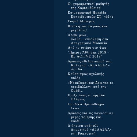
Οι χαρισματικοί μαθητές
της Χαρισμάθειας!
Επιμορφωτική Ημερίδα
Εκπαιδευτικών ΣΤ΄ τάξης
Γιορτή Μητέρας
Φυσική για μικρούς και
μεγάλους!
Άλεθε μύλε,
άλεθε….επίσκεψη στο
Λαογραφικό Μουσείο
Από το σιτάρι στο ψωμί
"Ημέρες Άθλησης 2019 -
BE ACTIVE 2019"
Δράσεις εθελοντισμού του
Κολεγίου «ΔΕΛΑΣΑΛ»
στο 6o...
Καθαρισμός σχολικής
αυλής
«Νοιάζομαι και Δρω για το
περιβάλλον» από την
Ομάδ...
Παίξε όπως οι αρχαίοι
Έλληνες
Ομαδικό Πρωτάθλημα
Σκάκι
Δράσεις για τις παγκόσμιες
μέρες ποίησης και
παιδι...
Διάκριση μαθητών
Δημοτικού «ΔΕΛΑΣΑΛ»
στη Ρομποτική.