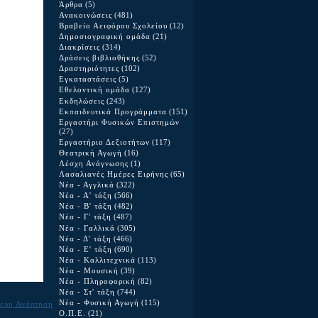
Άρθρα
(5)
Ανακοινώσεις
(481)
Βραβείο Αειφόρου Σχολείου
(12)
Δημοσιογραφική ομάδα
(21)
Διακρίσεις
(314)
Δράσεις βιβλιοθήκης
(52)
Δραστηριότητες
(102)
Εγκαταστάσεις
(5)
Εθελοντική ομάδα
(127)
Εκδηλώσεις
(243)
Εκπαιδευτικά Προγράμματα
(151)
Εργαστήρι Φυσικών Επιστημών
(27)
Εργαστήριο Δεξιοτήτων
(117)
Θεατρική Αγωγή
(16)
Λέσχη Ανάγνωσης
(1)
Λασαλιανές Ημέρες Ειρήνης
(65)
Νέα - Αγγλικά
(322)
Νέα - Α' τάξη
(566)
Νέα - Β' τάξη
(482)
Νέα - Γ' τάξη
(487)
Νέα - Γαλλικά
(305)
Νέα - Δ' τάξη
(466)
Νέα - Ε' τάξη
(690)
Νέα - Καλλιτεχνικά
(113)
Νέα - Μουσική
(39)
Νέα - Πληροφορική
(82)
Νέα - Στ' τάξη
(744)
Νέα - Φυσική Αγωγή
(115)
ερη Ανάρτηση
Ο.Π.Ε.
(21)