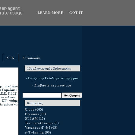
user-agent
erate usage
LEARN MORE
GOT IT
Σ.Γ.Κ.
Επικοινωνία
13ος Διαγωνισμός Ορθογραφίας
«Γυρίζω την Ελλάδα με ένα γράμμα»
- Διαβάστε περισσότερα
ης οργάνωσε
ο Γυμνάσιο»
.
Σ.Ε.Ε. ΠΕ02),
ρία – Αντιόπη
 ΣΤ΄ τάξης,
Κατηγορίες
ία χρόνια για
Clubs
(605)
Erasmus
(10)
STEAM
(15)
Teachers4Europe
(5)
Vacances d' été
(65)
e-Twinning
(96)