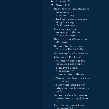
►
Ιουνίου
(32)
▼
Μαΐου
(33)
Θεοί, Θνητοί και Θαύματα
στην αρχαία
Θεσσαλονίκη
«Το θησαυροφυλάκιο των
θαυμάτων της
Γαλλοφωνίας»
Συνάντηση με τη
συγγραφέα Μαρία
Πετκανοπούλου
Des histoires d’amour et
d’amitiés
Bonne fête Saint Jean
Baptiste De La Salle !
Διαγωνισμός «Καγκουρό»
Ιστορία με Plickers!
«Νικάμε τη βία και τον
σχολικό εκφοβισμό»
«Εγώ, ένας μικρός
Οδυσσέας» //
Παρουσίαση βιβλίου
«Μουσειοπαιδαγωγική από
την τάξη»
Ταξίδι γνωριμίας με τον
Μινωικό και Μυκηναϊκό
πολι...
Διάκριση στον Διαγωνισμό
«Φαντάσου τι κρύβει το
λυ...
Ερευνώ, δημιουργώ και...
παρουσιάζω!