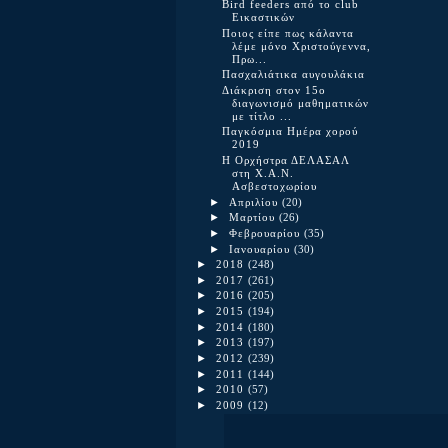
Bird feeders από το club
Εικαστικών
Ποιος είπε πως κάλαντα
λέμε μόνο Χριστούγεννα,
Πρω...
Πασχαλιάτικα αυγουλάκια
Διάκριση στον 15ο
διαγωνισμό μαθηματικών
με τίτλο ...
Παγκόσμια Ημέρα χορού
2019
Η Ορχήστρα ΔΕΛΑΣΑΛ
στη Χ.Α.Ν.
Ασβεστοχωρίου
►
Απριλίου
(20)
►
Μαρτίου
(26)
►
Φεβρουαρίου
(35)
►
Ιανουαρίου
(30)
►
2018
(248)
►
2017
(261)
►
2016
(205)
►
2015
(194)
►
2014
(180)
►
2013
(197)
►
2012
(239)
►
2011
(144)
►
2010
(57)
►
2009
(12)