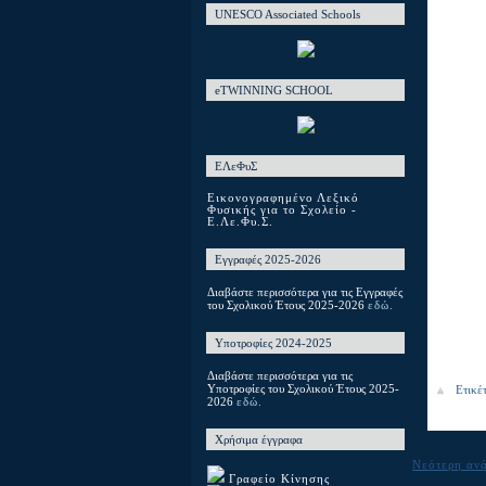
UNESCO Associated Schools
eTWINNING SCHOOL
ΕΛεΦυΣ
Εικονογραφημένο Λεξικό
Φυσικής για το Σχολείο -
Ε.Λε.Φυ.Σ.
Εγγραφές 2025-2026
Διαβάστε περισσότερα για τις Εγγραφές
του Σχολικού Έτους 2025-2026
εδώ.
Υποτροφίες 2024-2025
Διαβάστε περισσότερα για τις
Υποτροφίες του Σχολικού Έτους 2025-
Ετικέ
2026
εδώ.
Χρήσιμα έγγραφα
Νεότερη αν
Γραφείο Κίνησης