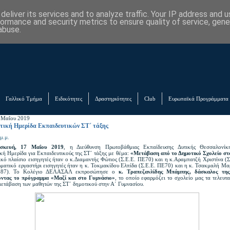
eliver its services and to analyze traffic. Your IP address and 
formance and security metrics to ensure quality of service, gen
abuse.
Γαλλικό Τμήμα
Ειδικότητες
Δραστηριότητες
Club
Ευρωπαϊκά Προγράμματα
 Μαΐου 2019
τική Ημερίδα Εκπαιδευτικών ΣΤ΄ τάξης
μ.μ.
σκευή, 17 Μαΐου 2019
, η Διεύθυνση Πρωτοβάθμιας Εκπαίδευσης Δυτικής Θεσσαλονίκ
κή Ημερίδα για Εκπαιδευτικούς της ΣΤ΄ τάξης με θέμα:
«Μετάβαση από το Δημοτικό Σχολείο στ
ικό πλαίσιο εισηγητές ήταν ο κ.Διαμαντής Φώτιος (Σ.Ε.Ε. ΠΕ70) και η κ.Αραμπατζή Χριστίνα (
ωματικό εργαστήρι εισηγητές ήταν η κ. Τοκμακίδου Ελπίδα (Σ.Ε.Ε. ΠΕ70) και η κ. Τσακμαλή Μα
Ε87). Το Κολέγιο ΔΕΛΑΣΑΛ εκπροσώπησε ο
κ. Τραπεζανλίδης Μπάμπης, δάσκαλος της
οντας το πρόγραμμα «Μαζί και στο Γυμνάσιο»
, το οποίο εφαρμόζει το σχολείο μας τα τελευτα
μετάβαση των μαθητών της ΣΤ΄ δημοτικού στην Α΄ Γυμνασίου.