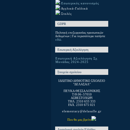
Εσωτερικός κανονισμός
Αγγλικά-Γαλλικά
Στολές
GDPR
Πολιτική επεξεργασίας προσωπικών
δεδομένων | Για περισσότερα πατήστε
εδώ.
Εσωτερική Αξιολόγηση
Εσωτερική Αξιολόγηση Σχ.
Μονάδας 2024-2025
Στοιχεία σχολείου
ΙΔΙΩΤΙΚΟ ΔΗΜΟΤΙΚΟ ΣΧΟΛΕΙΟ
"ΔΕΛΑΣΑΛ"
ΠΕΥΚΑ ΘΕΣΣΑΛΟΝΙΚΗΣ
T.Θ.06–57010
ΑΣΒΕΣΤΟΧΩΡΙ
ΤΗΛ. 2310 633 333
FAX. 2310 675 021
elementary@delasalle.gr
Που θα μας βρείτε
Λασαλιανά σχολεία Ελλάδας