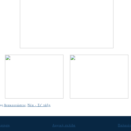
τες
Ανακοινώσεις
,
Νέα - Στ' τάξη
άρτηση
Αρχική σελίδα
Παλαιότ