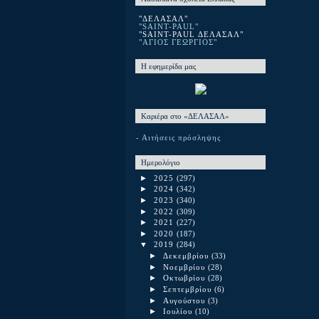
"ΔΕΛΑΣΑΛ"
"SAINT-PAUL"
"SAINT-PAUL ΔΕΛΑΣΑΛ"
"ΑΓΙΟΣ ΓΕΩΡΓΙΟΣ"
Η εφημερίδα μας
Καριέρα στο «ΔΕΛΑΣΑΛ»
- Αιτήσεις πρόσληψης
Ημερολόγιο
►
2025
(297)
►
2024
(342)
►
2023
(340)
►
2022
(309)
►
2021
(227)
►
2020
(187)
▼
2019
(284)
►
Δεκεμβρίου
(33)
►
Νοεμβρίου
(28)
►
Οκτωβρίου
(28)
►
Σεπτεμβρίου
(6)
►
Αυγούστου
(3)
►
Ιουλίου
(10)