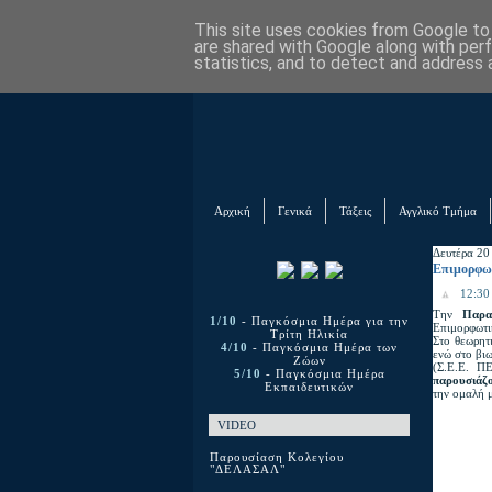
This site uses cookies from Google to d
are shared with Google along with per
statistics, and to detect and address 
Αρχική
Γενικά
Τάξεις
Αγγλικό Τμήμα
Δευτέρα 20
Επιμορφω
12:30 
Την
Παρα
1/10
- Παγκόσμια Ημέρα για την
Επιμορφωτι
Τρίτη Ηλικία
Στο θεωρητ
4/10
- Παγκόσμια Ημέρα των
ενώ στο βι
Ζώων
(Σ.Ε.Ε. Π
5/10
- Παγκόσμια Ημέρα
παρουσιάζ
Εκπαιδευτικών
την ομαλή 
VIDEO
Παρουσίαση Κολεγίου
"ΔΕΛΑΣΑΛ"