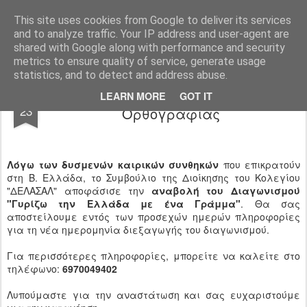
Ιδιωτικό Δημοτικό Σχολείο "Ι.Μ.ΔΕΛΑΣΑΛ"
This site uses cookies from Google to deliver its services
and to analyze traffic. Your IP address and user-agent are
shared with Google along with performance and security
metrics to ensure quality of service, generate usage
statistics, and to detect and address abuse.
Αναβολή Διεξαγωγής Διαγωνισμού
FEB
LEARN MORE
GOT IT
23
Ορθογραφίας
Λόγω των δυσμενών καιρικών συνθηκών
που επικρατούν
στη Β. Ελλάδα, το Συμβούλιο της Διοίκησης του Κολεγίου
"ΔΕΛΑΣΑΛ" αποφάσισε την
αναβολή του Διαγωνισμού
"Γυρίζω την Ελλάδα με ένα Γράμμα"
. Θα σας
αποστείλουμε εντός των προσεχών ημερών πληροφορίες
για τη νέα ημερομηνία διεξαγωγής του διαγωνισμού.
Για περισσότερες πληροφορίες, μπορείτε να καλείτε στο
τηλέφωνο:
6970049402
Λυπούμαστε για την αναστάτωση και σας ευχαριστούμε