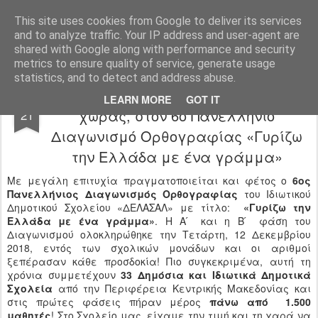
Ιδιωτικό Δημοτικό Σχολείο "Ι.Μ.ΔΕΛΑΣΑΛ"
This site uses cookies from Google to deliver its services
and to analyze traffic. Your IP address and user-agent are
shared with Google along with performance and security
metrics to ensure quality of service, generate usage
statistics, and to detect and address abuse.
1500 μαθητές, από 33 σχολεία της
DEC
LEARN MORE
GOT IT
χώρας, στον 6ο Πανελλήνιο
21
Διαγωνισμό Ορθογραφίας «Γυρίζω
την Ελλάδα με ένα γράμμα»
Με μεγάλη επιτυχία πραγματοποιείται και φέτος ο
6ος
Πανελλήνιος Διαγωνισμός Ορθογραφίας
του Ιδιωτικού
Δημοτικού Σχολείου «ΔΕΛΑΣΑΛ» με τίτλο:
«Γυρίζω την
Ελλάδα με ένα γράμμα»
. Η Α ́ και η Β ́ φάση του
Διαγωνισμού ολοκληρώθηκε την Τετάρτη, 12 Δεκεμβρίου
2018, εντός των σχολικών μονάδων και οι αριθμοί
ξεπέρασαν κάθε προσδοκία! Πιο συγκεκριμένα, αυτή τη
χρόνια συμμετέχουν
33 Δημόσια και Ιδιωτικά Δημοτικά
Σχολεία
από την Περιφέρεια Κεντρικής Μακεδονίας και
στις πρώτες φάσεις πήραν μέρος
πάνω από 1.500
μαθητές
! Στο Σχολείο μας, είχαμε την τιμή και τη χαρά να