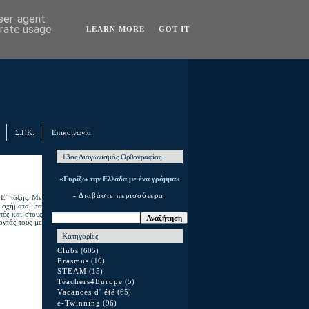
user-agent
erate usage
LEARN MORE
GOT IT
Σ.Γ.Κ.
Επικοινωνία
13ος Διαγωνισμός Ορθογραφίας
«Γυρίζω την Ελλάδα με ένα γράμμα»
- Διαβάστε περισσότερα
 Ε΄ τάξης. Με
 σχήματα, τα
τές και στους
οντάς τους με
Κατηγορίες
Clubs
(605)
Erasmus
(10)
STEAM
(15)
Teachers4Europe
(5)
Vacances d' été
(65)
e-Twinning
(96)