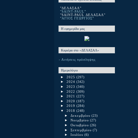
"ΔΕΛΑΣΑΛ"
"SAINT-PAUL"
"SAINT-PAUL ΔΕΛΑΣΑΛ"
"ΑΓΙΟΣ ΓΕΩΡΓΙΟΣ"
Η εφημερίδα μας
Καριέρα στο «ΔΕΛΑΣΑΛ»
- Αιτήσεις πρόσληψης
Ημερολόγιο
►
2025
(297)
►
2024
(342)
►
2023
(340)
►
2022
(309)
►
2021
(227)
►
2020
(187)
►
2019
(284)
▼
2018
(248)
►
Δεκεμβρίου
(23)
►
Νοεμβρίου
(27)
►
Οκτωβρίου
(26)
►
Σεπτεμβρίου
(7)
►
Ιουλίου
(6)