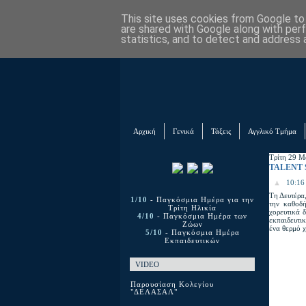
This site uses cookies from Google to d
are shared with Google along with per
statistics, and to detect and address 
Αρχική
Γενικά
Τάξεις
Αγγλικό Τμήμα
Τρίτη 29 Μ
TALENT
10:16 
Τη Δευτέρα
1/10
- Παγκόσμια Ημέρα για την
την καθοδ
Τρίτη Ηλικία
χορευτικά 
4/10
- Παγκόσμια Ημέρα των
εκπαιδευτι
Ζώων
ένα θερμό 
5/10
- Παγκόσμια Ημέρα
Εκπαιδευτικών
VIDEO
Παρουσίαση Κολεγίου
"ΔΕΛΑΣΑΛ"