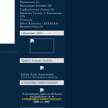
Προσωπικό
(2)
Πρόγραμμα Σπουδών
(6)
Συμβουλευτική Γονέων
(5)
Σύλλογος Γονέων κ' Κηδεμόνων
(28)
Υλικά
(1)
Ωδείο Κολεγίου «ΔΕΛΑΣΑΛ»
Θεσσαλονίκης
(2)
«Καγκουρό» 2025
ερη Ανάρτηση
Βραβείο Αειφόρου Σχολείου
Σχέδιο Αειφ. Διαχείρισης
Σχολικό Πρόγραμμα Δράσης
ΕΥΡΩΠΑΪΚΟ ΣΗΜΑ ΓΛΩΣΣΩΝ
Το ξενόγλωσσο τμήμα του Κολεγίου
μας βραβεύτηκε με το
ΕΥΡΩΠΑΪΚΟ ΣΗΜΑ ΓΛΩΣΣΩΝ
2005
και
2007