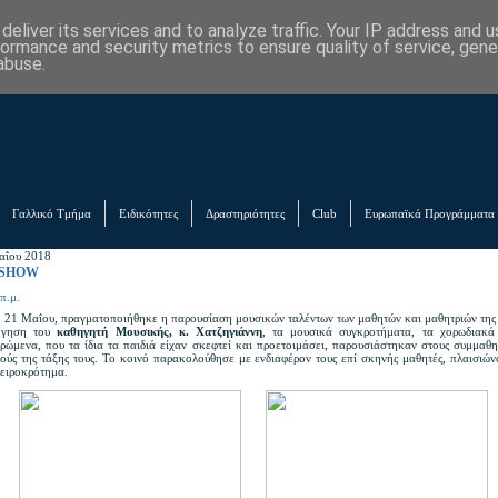
eliver its services and to analyze traffic. Your IP address and 
formance and security metrics to ensure quality of service, gen
abuse.
Γαλλικό Τμήμα
Ειδικότητες
Δραστηριότητες
Club
Ευρωπαϊκά Προγράμματα
αΐου 2018
 SHOW
π.μ.
, 21 Μαΐου, πραγματοποιήθηκε η παρουσίαση μουσικών ταλέντων των μαθητών και μαθητριών της
ήγηση του
καθηγητή Μουσικής, κ. Χατζηγιάννη
, τα μουσικά συγκροτήματα, τα χορωδιακά
δρώμενα, που τα ίδια τα παιδιά είχαν σκεφτεί και προετοιμάσει, παρουσιάστηκαν στους συμμαθη
κούς της τάξης τους. Το κοινό παρακολούθησε με ενδιαφέρον τους επί σκηνής μαθητές, πλαισιών
χειροκρότημα.