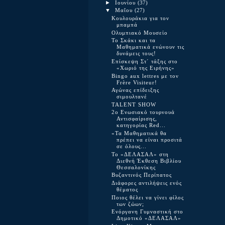
►
Ιουνίου
(37)
▼
Μαΐου
(27)
Kουλουράκια για τον
μπαμπά
Ολυμπιακό Μουσείο
Το Σκάκι και τα
Μαθηματικά ενώνουν τις
δυνάμεις τους!
Επίσκεψη Στ΄ τάξης στο
«Χωριό της Ειρήνης»
Bingo aux lettres με τον
Frère Visiteur!
Αγώνας επίδειξης
σιμουλτανέ
TALENT SHOW
2ο Ενωσιακό τουρνουά
Αντισφαίρισης,
κατηγορίας Red...
«Τα Μαθηματικά θα
πρέπει να είναι προσιτά
σε όλους...
Το «ΔΕΛΑΣΑΛ» στη
Διεθνή Έκθεση Βιβλίου
Θεσσαλονίκης
Βυζαντινός Περίπατος
Διάφορες αντιλήψεις ενός
θέματος
Ποιος θέλει να γίνει φίλος
των ζώων;
Ενόργανη Γυμναστική στο
Δημοτικό «ΔΕΛΑΣΑΛ»