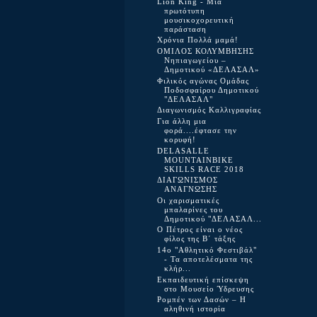
Lion King - Μια
πρωτότυπη
μουσικοχορευτική
παράσταση
Χρόνια Πολλά μαμά!
ΟΜΙΛΟΣ ΚΟΛΥΜΒΗΣΗΣ
Νηπιαγωγείου –
Δημοτικού «ΔΕΛΑΣΑΛ»
Φιλικός αγώνας Ομάδας
Ποδοσφαίρου Δημοτικού
"ΔΕΛΑΣΑΛ"
Διαγωνισμός Καλλιγραφίας
Για άλλη μια
φορά....έφτασε την
κορυφή!
DELASALLE
MOUNTAINBIKE
SKILLS RACE 2018
ΔΙΑΓΩΝΙΣΜΟΣ
ΑΝΑΓΝΩΣΗΣ
Οι χαρισματικές
μπαλαρίνες του
Δημοτικού "ΔΕΛΑΣΑΛ...
O Πέτρος είναι ο νέος
φίλος της Β΄ τάξης
14ο "Αθλητικό Φεστιβάλ"
- Τα αποτελέσματα της
κλήρ...
Εκπαιδευτική επίσκεψη
στο Μουσείο Ύδρευσης
Ρομπέν των Δασών – Η
αληθινή ιστορία