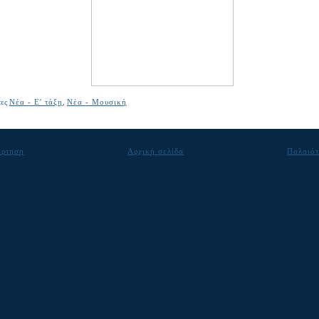
τες
Νέα - Ε' τάξη
,
Νέα - Μουσική
άρτηση
Αρχική σελίδα
Παλαιότ