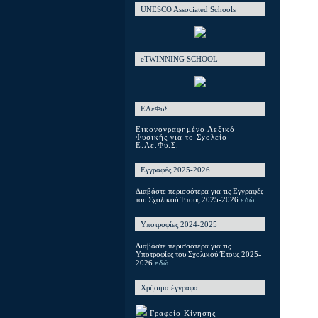
UNESCO Associated Schools
eTWINNING SCHOOL
ΕΛεΦυΣ
Εικονογραφημένο Λεξικό
Φυσικής για το Σχολείο -
Ε.Λε.Φυ.Σ.
Εγγραφές 2025-2026
Διαβάστε περισσότερα για τις Εγγραφές
του Σχολικού Έτους 2025-2026
εδώ.
Υποτροφίες 2024-2025
Διαβάστε περισσότερα για τις
Υποτροφίες του Σχολικού Έτους 2025-
2026
εδώ.
Χρήσιμα έγγραφα
Γραφείο Κίνησης