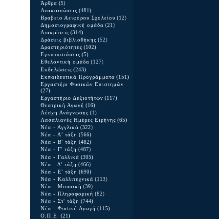
Άρθρα
(5)
Ανακοινώσεις
(481)
Βραβείο Αειφόρου Σχολείου
(12)
Δημοσιογραφική ομάδα
(21)
Διακρίσεις
(314)
Δράσεις βιβλιοθήκης
(52)
Δραστηριότητες
(102)
Εγκαταστάσεις
(5)
Εθελοντική ομάδα
(127)
Εκδηλώσεις
(243)
Εκπαιδευτικά Προγράμματα
(151)
Εργαστήρι Φυσικών Επιστημών
(27)
Εργαστήριο Δεξιοτήτων
(117)
Θεατρική Αγωγή
(16)
Λέσχη Ανάγνωσης
(1)
Λασαλιανές Ημέρες Ειρήνης
(65)
Νέα - Αγγλικά
(322)
Νέα - Α' τάξη
(566)
Νέα - Β' τάξη
(482)
Νέα - Γ' τάξη
(487)
Νέα - Γαλλικά
(305)
Νέα - Δ' τάξη
(466)
Νέα - Ε' τάξη
(690)
Νέα - Καλλιτεχνικά
(113)
Νέα - Μουσική
(39)
Νέα - Πληροφορική
(82)
Νέα - Στ' τάξη
(744)
Νέα - Φυσική Αγωγή
(115)
Ο.Π.Ε.
(21)