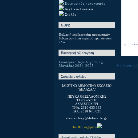
Εσωτερικός κανονισμός
Αγγλικά-Γαλλικά
Στολές
GDPR
Πολιτική επεξεργασίας προσωπικών
δεδομένων | Για περισσότερα πατήστε
εδώ.
Ετικέ
Εσωτερική Αξιολόγηση
Εσωτερική Αξιολόγηση Σχ.
Νεότερη αν
Μονάδας 2024-2025
Στοιχεία σχολείου
ΙΔΙΩΤΙΚΟ ΔΗΜΟΤΙΚΟ ΣΧΟΛΕΙΟ
"ΔΕΛΑΣΑΛ"
ΠΕΥΚΑ ΘΕΣΣΑΛΟΝΙΚΗΣ
T.Θ.06–57010
ΑΣΒΕΣΤΟΧΩΡΙ
ΤΗΛ. 2310 633 333
FAX. 2310 675 021
elementary@delasalle.gr
Που θα μας βρείτε
Λασαλιανά σχολεία Ελλάδας