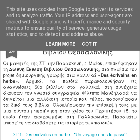
Ιδιωτικό Δημοτικό Σχολείο "Ι.Μ.ΔΕΛΑΣΑΛ"
This site uses cookies from Google to deliver its services
and to analyze traffic. Your IP address and user-agent are
shared with Google along with performance and security
metrics to ensure quality of service, generate usage
statistics, and to detect and address abuse.
Το «ΔΕΛΑΣΑΛ» στη Διεθνή Έκθεση
MAY
LEARN MORE
GOT IT
24
Βιβλίου Θεσσαλονίκης
Οι μαθητές της ΣΤ’ την Παρασκευή, 4 Μαΐου, επισκέφτηκαν
τη
Διεθνή Έκθεση Βιβλίου Θεσσαλονίκης
, στο πλαίσιο του
projet δημιουργικής γραφής στα γαλλικά
«Des écrivains en
herbe»
. Αρχικά, τα παιδιά παρακολουθήσαν τις
αναγνώσεις δύο βιβλίων στα γαλλικά, στη συνέχεια
άκουσαν τον γνωστό συγγραφέα Φίλιππο Μανδηλαρά να
διηγείται μια αλλόκοτη ιστορία και, τέλος, παρουσίασαν
τα δικά τους βιβλία. Ολοκλήρωσαν την επίσκεψή τους με
μια σύντομη περιήγηση στον χώρο του Περιπτέρου 15, το
οποίο ήταν αφιερωμένο στη Γαλλοφωνία. Παρακάτω
μπορείτε να διαβάσετε τις ιστορίες των παιδιών.
ΣΤ'1: Des écrivains en herbe - "Un voyage dans le passé"