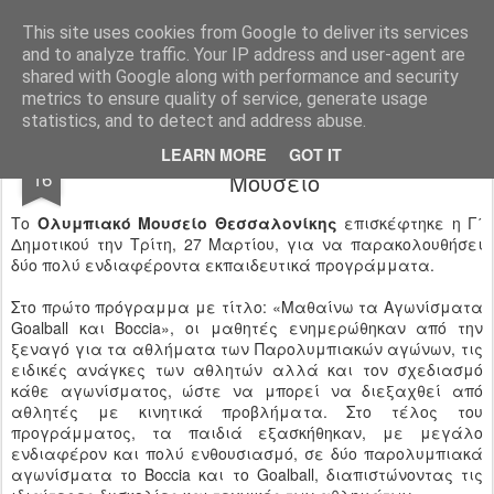
Ιδιωτικό Δημοτικό Σχολείο "Ι.Μ.ΔΕΛΑΣΑΛ"
This site uses cookies from Google to deliver its services
and to analyze traffic. Your IP address and user-agent are
shared with Google along with performance and security
metrics to ensure quality of service, generate usage
statistics, and to detect and address abuse.
Εκδρομή της Γ΄ τάξης στο Ολυμπιακό
APR
LEARN MORE
GOT IT
16
Μουσείο
Το
Ολυμπιακό Μουσείο Θεσσαλονίκης
επισκέφτηκε η Γ΄
Δημοτικού την Τρίτη, 27 Μαρτίου, για να παρακολουθήσει
δύο πολύ ενδιαφέροντα εκπαιδευτικά προγράμματα.
Στο πρώτο πρόγραμμα με τίτλο: «Μαθαίνω τα Αγωνίσματα
Goalball και Boccia», οι μαθητές ενημερώθηκαν από την
ξεναγό για τα αθλήματα των Παρολυμπιακών αγώνων, τις
ειδικές ανάγκες των αθλητών αλλά και τον σχεδιασμό
κάθε αγωνίσματος, ώστε να μπορεί να διεξαχθεί από
αθλητές με κινητικά προβλήματα. Στο τέλος του
προγράμματος, τα παιδιά εξασκήθηκαν, με μεγάλο
ενδιαφέρον και πολύ ενθουσιασμό, σε δύο παρολυμπιακά
αγωνίσματα το Boccia και το Goalball, διαπιστώνοντας τις