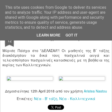
Ιδιωτικό Δημοτικό Σχολείο "Ι.Μ.ΔΕΛΑΣΑΛ"
This site uses cookies from Google to deliver its services
and to analyze traffic. Your IP address and user-agent are
shared with Google along with performance and security
metrics to ensure quality of service, generate usage
statistics, and to detect and address abuse.
APR
LEARN MORE
GOT IT
Πασχαλινά αυγά
12
Μύρισε Πάσχα στο "ΔΕΛΑΣΑΛ"! Οι μαθητές της Β´ τάξης
διακόσμησαν τα δικά τους πασχαλινά αυγά και
τελειοποίησαν πασχαλινές κατασκευές με τη βοήθεια της
κυρίας των Καλλιτεχνικών.
Δημοσιεύτηκε
12th April 2018
από τον χρήστη
Aristea Nastou
Ετικέτες:
Νέα - Β' τάξη
Νέα - Καλλιτεχνικά