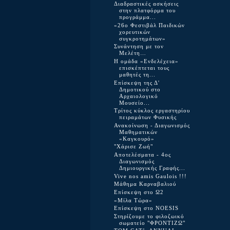
Διαδραστικές ασκήσεις
στην πλατφόρμα του
προγράμμα...
«26ο Φεστιβάλ Παιδικών
χορευτικών
συγκροτημάτων»
Συνάντηση με τον
Μελέτη…
Η ομάδα «Ενδελέχεια»
επισκέπτεται τους
μαθητές τη...
Επίσκεψη της Δ'
Δημοτικού στο
Αρχαιολογικό
Μουσείο...
Τρίτος κύκλος εργαστηρίου
πειραμάτων Φυσικής
Ανακοίνωση - Διαγωνισμός
Μαθηματικών
«Καγκουρό»
"Χάρισε Ζωή"
Αποτελέσματα - 4ος
Διαγωνισμός
Δημιουργικής Γραφής...
Vive nos amis Gaulois !!!
Μάθημα Καρναβαλιού
Επίσκεψη στο Ω2
«Μίλα Τώρα»
Επίσκεψη στο NOESIS
Στηρίζουμε το φιλοζωικό
σωματείο "ΦΡΟΝΤΙΖΩ"