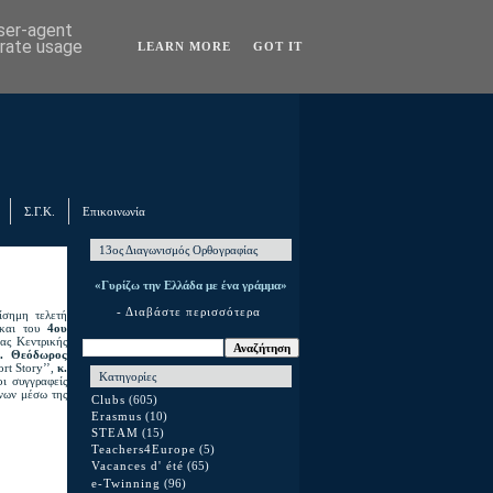
user-agent
erate usage
LEARN MORE
GOT IT
Σ.Γ.Κ.
Επικοινωνία
13ος Διαγωνισμός Ορθογραφίας
«Γυρίζω την Ελλάδα με ένα γράμμα»
- Διαβάστε περισσότερα
ίσημη τελετή
αι του
4ου
ας Κεντρικής
κ. Θεόδωρος
rt Story’’,
κ.
Κατηγορίες
οι συγγραφείς
όνων μέσω της
Clubs
(605)
Erasmus
(10)
STEAM
(15)
Teachers4Europe
(5)
Vacances d' été
(65)
e-Twinning
(96)