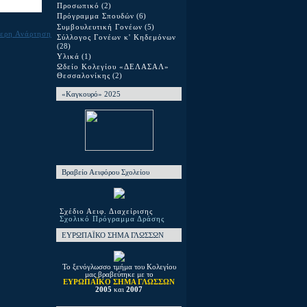
Προσωπικό
(2)
Πρόγραμμα Σπουδών
(6)
Συμβουλευτική Γονέων
(5)
ερη Ανάρτηση
Σύλλογος Γονέων κ' Κηδεμόνων
(28)
Υλικά
(1)
Ωδείο Κολεγίου «ΔΕΛΑΣΑΛ»
Θεσσαλονίκης
(2)
«Καγκουρό» 2025
Βραβείο Αειφόρου Σχολείου
Σχέδιο Αειφ. Διαχείρισης
Σχολικό Πρόγραμμα Δράσης
ΕΥΡΩΠΑΪΚΟ ΣΗΜΑ ΓΛΩΣΣΩΝ
Το ξενόγλωσσο τμήμα του Κολεγίου
μας βραβεύτηκε με το
ΕΥΡΩΠΑΪΚΟ ΣΗΜΑ ΓΛΩΣΣΩΝ
2005
και
2007