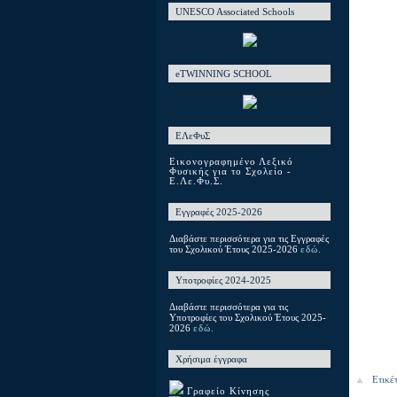
UNESCO Associated Schools
eTWINNING SCHOOL
ΕΛεΦυΣ
Εικονογραφημένο Λεξικό
Φυσικής για το Σχολείο -
Ε.Λε.Φυ.Σ.
Εγγραφές 2025-2026
Διαβάστε περισσότερα για τις Εγγραφές
του Σχολικού Έτους 2025-2026
εδώ.
Υποτροφίες 2024-2025
Διαβάστε περισσότερα για τις
Υποτροφίες του Σχολικού Έτους 2025-
2026
εδώ.
Χρήσιμα έγγραφα
Ετικέ
Γραφείο Κίνησης