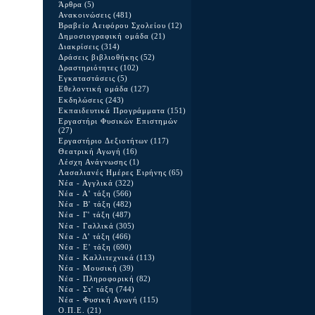
Άρθρα
(5)
Ανακοινώσεις
(481)
Βραβείο Αειφόρου Σχολείου
(12)
Δημοσιογραφική ομάδα
(21)
Διακρίσεις
(314)
Δράσεις βιβλιοθήκης
(52)
Δραστηριότητες
(102)
Εγκαταστάσεις
(5)
Εθελοντική ομάδα
(127)
Εκδηλώσεις
(243)
Εκπαιδευτικά Προγράμματα
(151)
Εργαστήρι Φυσικών Επιστημών
(27)
Εργαστήριο Δεξιοτήτων
(117)
Θεατρική Αγωγή
(16)
Λέσχη Ανάγνωσης
(1)
Λασαλιανές Ημέρες Ειρήνης
(65)
Νέα - Αγγλικά
(322)
Νέα - Α' τάξη
(566)
Νέα - Β' τάξη
(482)
Νέα - Γ' τάξη
(487)
Νέα - Γαλλικά
(305)
Νέα - Δ' τάξη
(466)
Νέα - Ε' τάξη
(690)
Νέα - Καλλιτεχνικά
(113)
Νέα - Μουσική
(39)
Νέα - Πληροφορική
(82)
Νέα - Στ' τάξη
(744)
Νέα - Φυσική Αγωγή
(115)
Ο.Π.Ε.
(21)