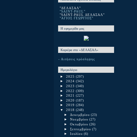
"ΔΕΛΑΣΑΛ"
"SAINT-PAUL"
"SAINT-PAUL ΔΕΛΑΣΑΛ"
"ΑΓΙΟΣ ΓΕΩΡΓΙΟΣ"
Η εφημερίδα μας
Καριέρα στο «ΔΕΛΑΣΑΛ»
- Αιτήσεις πρόσληψης
Ημερολόγιο
►
2025
(297)
►
2024
(342)
►
2023
(340)
►
2022
(309)
►
2021
(227)
►
2020
(187)
►
2019
(284)
▼
2018
(248)
►
Δεκεμβρίου
(23)
►
Νοεμβρίου
(27)
►
Οκτωβρίου
(26)
►
Σεπτεμβρίου
(7)
►
Ιουλίου
(6)