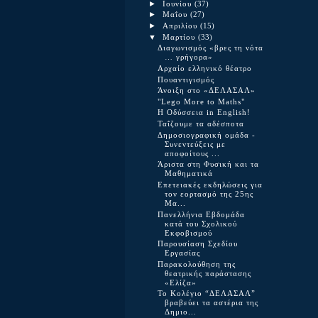
►
Ιουνίου
(37)
►
Μαΐου
(27)
►
Απριλίου
(15)
▼
Μαρτίου
(33)
Διαγωνισμός «βρες τη νότα
… γρήγορα»
Αρχαίο ελληνικό θέατρο
Πουαντιγισμός
Άνοιξη στο «ΔΕΛΑΣΑΛ»
"Lego More to Maths"
Η Οδύσσεια in English!
Ταΐζουμε τα αδέσποτα
Δημοσιογραφική ομάδα -
Συνεντεύξεις με
αποφοίτους ...
Άριστα στη Φυσική και τα
Μαθηματικά
Επετειακές εκδηλώσεις για
τον εορτασμό της 25ης
Μα...
Πανελλήνια Εβδομάδα
κατά του Σχολικού
Εκφοβισμού
Παρουσίαση Σχεδίου
Εργασίας
Παρακολούθηση της
θεατρικής παράστασης
«Ελίζα»
Το Κολέγιο “ΔΕΛΑΣΑΛ”
βραβεύει τα αστέρια της
Δημιο...