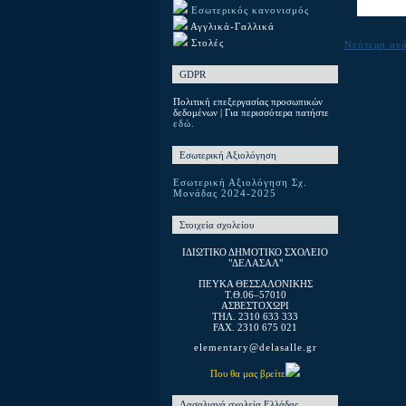
Εσωτερικός κανονισμός
Αγγλικά-Γαλλικά
Στολές
Νεότερη αν
GDPR
Πολιτική επεξεργασίας προσωπικών
δεδομένων | Για περισσότερα πατήστε
εδώ.
Εσωτερική Αξιολόγηση
Εσωτερική Αξιολόγηση Σχ.
Μονάδας 2024-2025
Στοιχεία σχολείου
ΙΔΙΩΤΙΚΟ ΔΗΜΟΤΙΚΟ ΣΧΟΛΕΙΟ
"ΔΕΛΑΣΑΛ"
ΠΕΥΚΑ ΘΕΣΣΑΛΟΝΙΚΗΣ
T.Θ.06–57010
ΑΣΒΕΣΤΟΧΩΡΙ
ΤΗΛ. 2310 633 333
FAX. 2310 675 021
elementary@delasalle.gr
Που θα μας βρείτε
Λασαλιανά σχολεία Ελλάδας