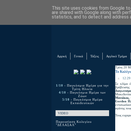
This site uses cookies from Google to d
are shared with Google along with per
statistics, and to detect and address 
Αρχική
Γενικά
Τάξεις
Αγγλικό Τμήμα
Τρίτη 20 Μ
Το Κολέγι
12:29 
Σε κλίμα 
1/10
- Παγκόσμια Ημέρα για την
βράβευσης
Τρίτη Ηλικία
Διαγωνισμ
4/10
- Παγκόσμια Ημέρα των
Μακεδονίας
Ζώων
Μανιάκας
,
5/10
- Παγκόσμια Ημέρα
Gordon Ha
Εκπαιδευτικών
εντυπωσίασ
αγάπης τους
VIDEO
Τους ευχαρι
Παρουσίαση Κολεγίου
"ΔΕΛΑΣΑΛ"