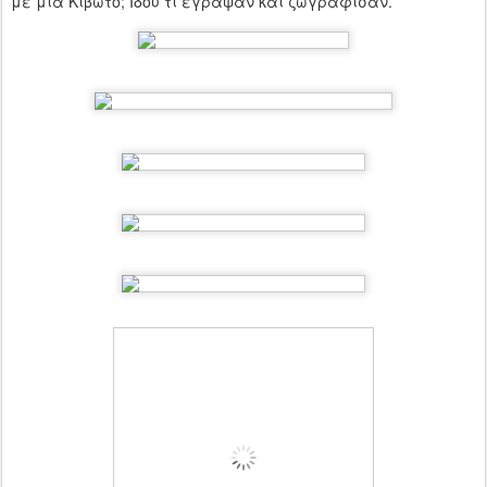
με μια Κιβωτό; Ιδού τι έγραψαν και ζωγράφισαν.