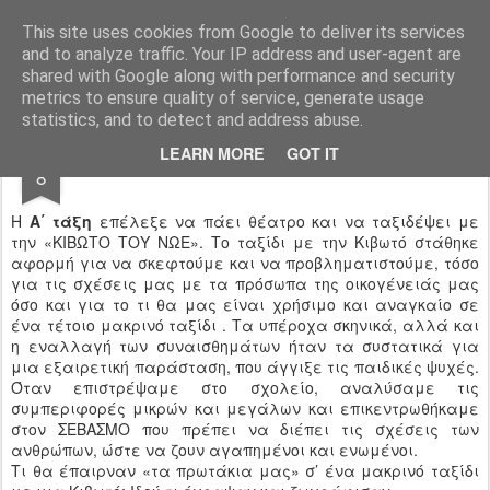
Ιδιωτικό Δημοτικό Σχολείο "Ι.Μ.ΔΕΛΑΣΑΛ"
This site uses cookies from Google to deliver its services
and to analyze traffic. Your IP address and user-agent are
shared with Google along with performance and security
metrics to ensure quality of service, generate usage
statistics, and to detect and address abuse.
DEC
LEARN MORE
GOT IT
ΟΙΚΟΓΕΝΕΙΑ ΝΩΕ
8
Η
Α΄ τάξη
επέλεξε να πάει θέατρο και να ταξιδέψει με
την «ΚΙΒΩΤΟ ΤΟΥ ΝΩΕ». Το ταξίδι με την Κιβωτό στάθηκε
αφορμή για να σκεφτούμε και να προβληματιστούμε, τόσο
για τις σχέσεις μας με τα πρόσωπα της οικογένειάς μας
όσο και για το τι θα μας είναι χρήσιμο και αναγκαίο σε
ένα τέτοιο μακρινό ταξίδι . Τα υπέροχα σκηνικά, αλλά και
η εναλλαγή των συναισθημάτων ήταν τα συστατικά για
μια εξαιρετική παράσταση, που άγγιξε τις παιδικές ψυχές.
Όταν επιστρέψαμε στο σχολείο, αναλύσαμε τις
συμπεριφορές μικρών και μεγάλων και επικεντρωθήκαμε
στον ΣΕΒΑΣΜΟ που πρέπει να διέπει τις σχέσεις των
ανθρώπων, ώστε να ζουν αγαπημένοι και ενωμένοι.
Τι θα έπαιρναν «τα πρωτάκια μας» σ’ ένα μακρινό ταξίδι