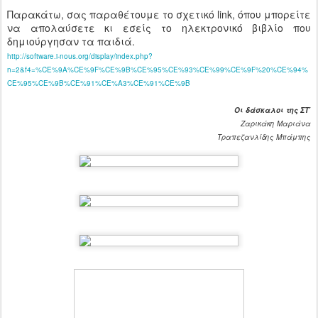
Παρακάτω, σας παραθέτουμε το σχετικό link, όπου μπορείτε
να απολαύσετε κι εσείς το ηλεκτρονικό βιβλίο που
δημιούργησαν τα παιδιά.
http://software.i-nous.org/display/index.php?
n=2&f4=%CE%9A%CE%9F%CE%9B%CE%95%CE%93%CE%99%CE%9F%20%CE%94%
CE%95%CE%9B%CE%91%CE%A3%CE%91%CE%9B
Οι δάσκαλοι της ΣΤ΄
Ζαρικάκη Μαριάνα
Τραπεζανλίδης Μπάμπης