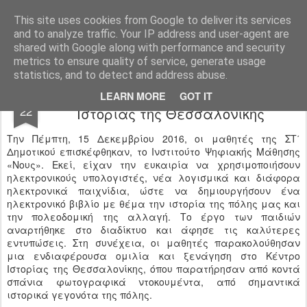
Ιδιωτικό Δημοτικό Σχολείο "Ι.Μ.ΔΕΛΑΣΑΛ"
This site uses cookies from Google to deliver its services
and to analyze traffic. Your IP address and user-agent are
shared with Google along with performance and security
metrics to ensure quality of service, generate usage
statistics, and to detect and address abuse.
Επίσκεψη στο Νους και στο Κέντρο
DEC
LEARN MORE
GOT IT
22
Ιστορίας της Θεσσαλονίκης
Την Πέμπτη, 15 Δεκεμβρίου 2016, οι μαθητές της ΣΤ΄
Δημοτικού επισκέφθηκαν, το Ινστιτούτο Ψηφιακής Μάθησης
«Νους». Εκεί, είχαν την ευκαιρία να χρησιμοποιήσουν
ηλεκτρονικούς υπολογιστές, νέα λογισμικά και διάφορα
ηλεκτρονικά παιχνίδια, ώστε να δημιουργήσουν ένα
ηλεκτρονικό βιβλίο με θέμα την ιστορία της πόλης μας και
την πολεοδομική της αλλαγή. Το έργο των παιδιών
αναρτήθηκε στο διαδίκτυο και άφησε τις καλύτερες
εντυπώσεις. Στη συνέχεια, οι μαθητές παρακολούθησαν
μια ενδιαφέρουσα ομιλία και ξενάγηση στο Κέντρο
Ιστορίας της Θεσσαλονίκης, όπου παρατήρησαν από κοντά
σπάνια φωτογραφικά ντοκουμέντα, από σημαντικά
ιστορικά γεγονότα της πόλης.