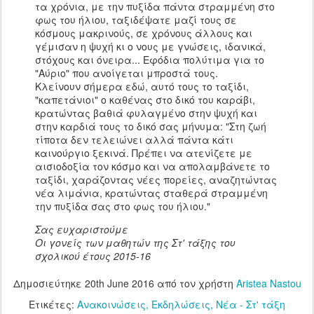
τα χρόνια, με την πυξίδα πάντα στραμμένη στο
φως του ήλιου, ταξιδέψατε μαζί τους σε
κόσμους μακρινούς, σε χρόνους άλλους και
γέμισαν η ψυχή κι ο νους με γνώσεις, ιδανικά,
στόχους και όνειρα... Εφόδια πολύτιμα για το
"Αύριο" που ανοίγεται μπροστά τους.
Κλείνουν σήμερα εδώ, αυτό τους το ταξίδι,
"καπετάνιοι" ο καθένας στο δικό του καράβι,
κρατώντας βαθιά φυλαγμένο στην ψυχή και
στην καρδιά τους το δικό σας μήνυμα: "Στη ζωή
τίποτα δεν τελειώνει αλλά πάντα κάτι
καινούργιο ξεκινά. Πρέπει να ατενίζετε με
αισιοδοξία τον κόσμο και να απολαμβάνετε το
ταξίδι, χαράζοντας νέες πορείες, αναζητώντας
νέα λιμάνια, κρατώντας σταθερά στραμμένη
την πυξίδα σας στο φως του ήλιου."
Σας ευχαριστούμε
Οι γονείς των μαθητών της Στ' τάξης του
σχολικού έτους 2015-16
Δημοσιεύτηκε
20th June 2016
από τον χρήστη
Aristea Nastou
Ετικέτες:
Ανακοινώσεις
Εκδηλώσεις
Νέα - Στ' τάξη