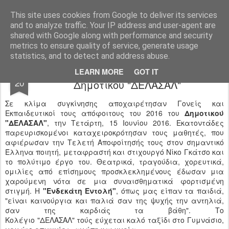
Ιδιωτικό Δημοτικό Σχολείο "Ι.Μ.ΔΕΛΑΣΑΛ"
This site uses cookies from Google to deliver its services
and to analyze traffic. Your IP address and user-agent are
shared with Google along with performance and security
metrics to ensure quality of service, generate usage
statistics, and to detect and address abuse.
Αποφοίτηση Στ΄ τάξης Ιδιωτικού
JUN
LEARN MORE
GOT IT
20
Δημοτικού "ΔΕΛΑΣΑΛ"
Σε κλίμα συγκίνησης αποχαιρέτησαν Γονείς και
Εκπαιδευτικοί τους απόφοιτους του 2016 του
Δημοτικού
"ΔΕΛΑΣΑΛ"
, την Τετάρτη, 15 Ιουνίου 2016. Εκατοντάδες
παρευρισκομένοι καταχειροκρότησαν τους μαθητές, που
αφιέρωσαν την Τελετή Αποφοίτησής τους στον σημαντικό
Έλληνα ποιητή, μεταφραστή και στιχουργό Νίκο Γκάτσο και
το πολύτιμο έργο του. Θεατρικά, τραγούδια, χορευτικά,
ομιλίες από επίσημους προσκλεκλημένους έδωσαν μια
χαρούμενη νότα σε μια συναισθηματικά φορτισμένη
στιγμή. Η
"Ενδεκάτη Εντολή"
, όπως μας είπαν τα παιδιά,
"είναι καινούργια και παλιά σαν της ψυχής την αντηλιά,
σαν της καρδιάς τα βάθη". Το
Κολέγιο "ΔΕΛΑΣΑΛ" τούς εύχεται καλό ταξίδι στο Γυμνάσιο,