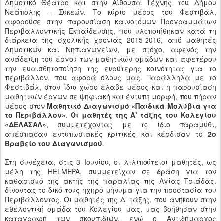
Δημοτικό Θέατρο και στην Αίθουσα Τέχνης του Δήμου
Νεάπολης – Συκεών. Το κύριο μέρος του Φεστιβάλ,
αφορούσε στην παρουσίαση καινοτόμων Προγραμμάτων
Περιβαλλοντικής Εκπαίδευσης, που υλοποιήθηκαν κατά τη
διάρκεια της σχολικής χρονιάς 2015-2016, από μαθητές
Δημοτικών και Νηπιαγωγείων, με στόχο, αφενός την
ανάδειξη του έργου των μαθητικών ομάδων και αφετέρου
την ευαισθητοποίηση της ευρύτερης κοινότητας για το
περιβάλλον, που αφορά όλους μας. Παράλληλα με το
Φεστιβάλ, στον ίδιο χώρο έλαβε μέρος και η παρουσίαση
μαθητικών έργων σε ψηφιακή και έντυπη μορφή, που πήραν
μέρος στον
Μαθητικό Διαγωνισμό «Παιδικά Μολύβια για
το Περιβάλλον»
.
Οι μαθητές της Α’ τάξης του Κολεγίου
«ΔΕΛΑΣΑΛ»
, συμμετέχοντας με το ίδιο παραμύθι,
απέσπασαν εντυπωσιακές κριτικές και κέρδισαν το
2ο
Βραβείο του Διαγωνισμού
.
Στη συνέχεια, στις 3 Ιουνίου, οι λιλιπούτειοι μαθητές, ως
μέλη της HELMEPA, συμμετείχαν σε δράση για τον
καθαρισμό της ακτής της παραλίας της Αγίας Τριάδας,
δίνοντας το δικό τους ηχηρό μήνυμα για την προστασία του
Περιβάλλοντος. Οι μαθητές της Δ’ τάξης, που ανήκουν στην
εθελοντική ομάδα του Κολεγίου μας, μας βοήθησαν στην
καταγραφή των σκουπιδιών, ενώ ο Αντιδήμαρχος