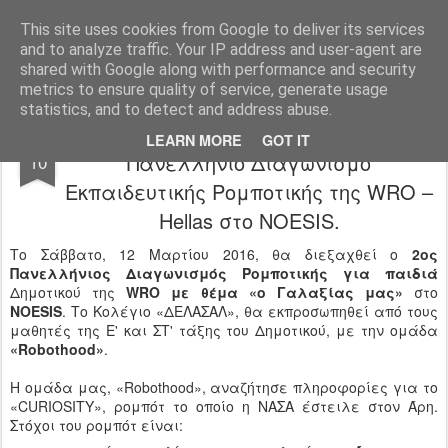
Ιδιωτικό Δημοτικό Σχολείο "Ι.Μ.ΔΕΛΑΣΑΛ"
This site uses cookies from Google to deliver its services
and to analyze traffic. Your IP address and user-agent are
shared with Google along with performance and security
metrics to ensure quality of service, generate usage
statistics, and to detect and address abuse.
Οι “Robothood” συμμετέχουν στον 2ο
MAR
LEARN MORE
GOT IT
Πανελλήνιο Διαγωνισμό
10
Εκπαιδευτικής Ρομποτικής της WRO –
Hellas στο NOESIS.
Tο Σάββατο, 12 Μαρτίου 2016, θα διεξαχθεί ο
2ος
Πανελλήνιος Διαγωνισμός Ρομποτικής για παιδιά
Δημοτικού της
WRO με θέμα «ο Γαλαξίας μας»
στο
ΝOESIS
. Το Κολέγιο «ΔΕΛΑΣΑΛ», θα εκπροσωπηθεί από τους
μαθητές της Ε' και ΣΤ' τάξης του Δημοτικού, με την ομάδα
«Robothood»
.
Η ομάδα μας, «Robothood», αναζήτησε πληροφορίες για το
«CURIOSITY», ρομπότ το οποίο η ΝΑΣΑ έστειλε στον Άρη.
Στόχοι του ρομπότ είναι: