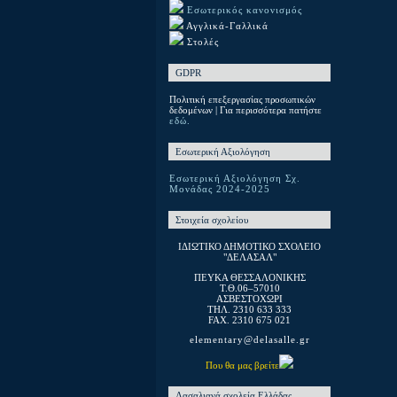
Εσωτερικός κανονισμός
Αγγλικά-Γαλλικά
Στολές
GDPR
Πολιτική επεξεργασίας προσωπικών
δεδομένων | Για περισσότερα πατήστε
εδώ.
Εσωτερική Αξιολόγηση
Εσωτερική Αξιολόγηση Σχ.
Μονάδας 2024-2025
Στοιχεία σχολείου
ΙΔΙΩΤΙΚΟ ΔΗΜΟΤΙΚΟ ΣΧΟΛΕΙΟ
"ΔΕΛΑΣΑΛ"
ΠΕΥΚΑ ΘΕΣΣΑΛΟΝΙΚΗΣ
T.Θ.06–57010
ΑΣΒΕΣΤΟΧΩΡΙ
ΤΗΛ. 2310 633 333
FAX. 2310 675 021
elementary@delasalle.gr
Που θα μας βρείτε
Λασαλιανά σχολεία Ελλάδας