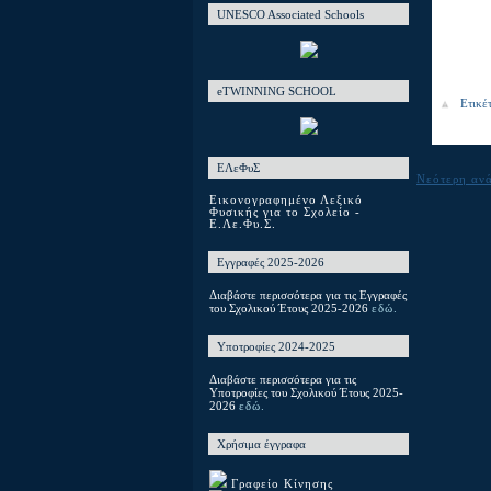
UNESCO Associated Schools
eTWINNING SCHOOL
Ετικέ
ΕΛεΦυΣ
Νεότερη αν
Εικονογραφημένο Λεξικό
Φυσικής για το Σχολείο -
Ε.Λε.Φυ.Σ.
Εγγραφές 2025-2026
Διαβάστε περισσότερα για τις Εγγραφές
του Σχολικού Έτους 2025-2026
εδώ.
Υποτροφίες 2024-2025
Διαβάστε περισσότερα για τις
Υποτροφίες του Σχολικού Έτους 2025-
2026
εδώ.
Χρήσιμα έγγραφα
Γραφείο Κίνησης