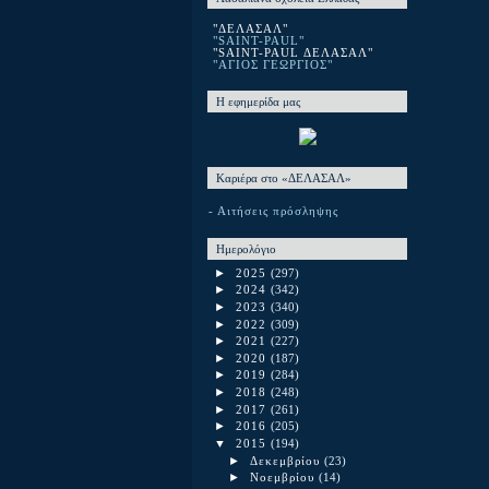
"ΔΕΛΑΣΑΛ"
"SAINT-PAUL"
"SAINT-PAUL ΔΕΛΑΣΑΛ"
"ΑΓΙΟΣ ΓΕΩΡΓΙΟΣ"
Η εφημερίδα μας
Καριέρα στο «ΔΕΛΑΣΑΛ»
- Αιτήσεις πρόσληψης
Ημερολόγιο
►
2025
(297)
►
2024
(342)
►
2023
(340)
►
2022
(309)
►
2021
(227)
►
2020
(187)
►
2019
(284)
►
2018
(248)
►
2017
(261)
►
2016
(205)
▼
2015
(194)
►
Δεκεμβρίου
(23)
►
Νοεμβρίου
(14)