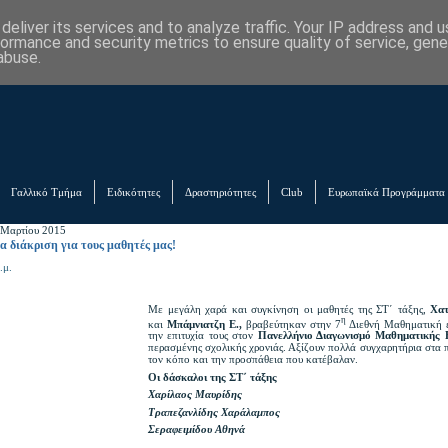
eliver its services and to analyze traffic. Your IP address and 
formance and security metrics to ensure quality of service, gen
abuse.
Γαλλικό Τμήμα
Ειδικότητες
Δραστηριότητες
Club
Ευρωπαϊκά Προγράμματα
 Μαρτίου 2015
α διάκριση για τους μαθητές μας!
.μ.
Με μεγάλη χαρά και συγκίνηση οι μαθητές της ΣΤ΄ τάξης,
Χατ
η
και
Μπάμνιατζη Ε.,
βραβεύτηκαν στην 7
Διεθνή Μαθηματική 
την επιτυχία τους στον
Πανελλήνιο Διαγωνισμό Μαθηματικής 
περασμένης σχολικής χρονιάς. Αξίζουν πολλά συγχαρητήρια στα π
τον κόπο και την προσπάθεια που κατέβαλαν.
Οι δάσκαλοι της ΣΤ΄ τάξης
Χαρίλαος Μαυρίδης
Τραπεζανλίδης Χαράλαμπος
Σεραφειμίδου Αθηνά