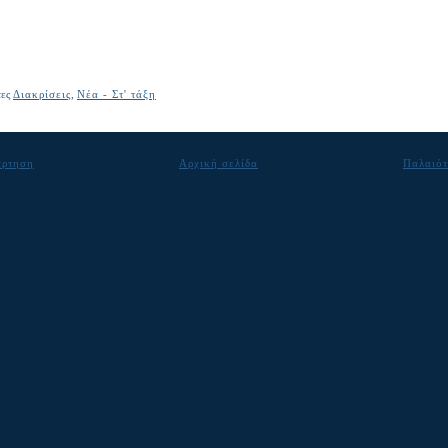
τες
Διακρίσεις
,
Νέα - Στ' τάξη
άρτηση
Αρχική σελίδα
Παλαιότ