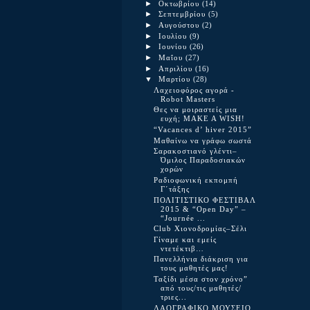
►
Οκτωβρίου
(14)
►
Σεπτεμβρίου
(5)
►
Αυγούστου
(2)
►
Ιουλίου
(9)
►
Ιουνίου
(26)
►
Μαΐου
(27)
►
Απριλίου
(16)
▼
Μαρτίου
(28)
Λαχειοφόρος αγορά -
Robot Masters
Θες να μοιραστείς μια
ευχή; ΜAKE A WISH!
“Vacances d’ hiver 2015”
Μαθαίνω να γράφω σωστά
Σαρακοστιανό γλέντι–
Όμιλος Παραδοσιακών
χορών
Ραδιοφωνική εκπομπή
Γ΄τάξης
ΠΟΛΙΤΙΣΤΙΚΟ ΦΕΣΤΙΒΑΛ
2015 & “Open Day” –
“Journée ...
Club Χιονοδρομίας–Σέλι
Γίναμε και εμείς
ντετέκτιβ…
Πανελλήνια διάκριση για
τους μαθητές μας!
Ταξίδι μέσα στον χρόνο”
από τους/τις μαθητές/
τριες...
ΛΑΟΓΡΑΦΙΚΟ ΜΟΥΣΕΙΟ