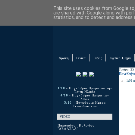
This site uses cookies from Google to d
are shared with Google along with per
statistics, and to detect and address 
Αρχική
Γενικά
Τάξεις
Αγγλικό Τμήμα
Τετάρτη 25
Πανελλήνι
1:01 μ
1/10
- Παγκόσμια Ημέρα για την
Τρίτη Ηλικία
4/10
- Παγκόσμια Ημέρα των
Ζώων
5/10
- Παγκόσμια Ημέρα
Εκπαιδευτικών
VIDEO
Παρουσίαση Κολεγίου
"ΔΕΛΑΣΑΛ"