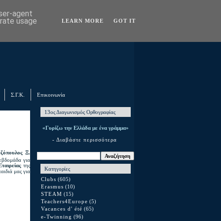
user-agent
erate usage
LEARN MORE
GOT IT
Σ.Γ.Κ.
Επικοινωνία
13ος Διαγωνισμός Ορθογραφίας
«Γυρίζω την Ελλάδα με ένα γράμμα»
- Διαβάστε περισσότερα
ζόπουλος Ξ.
εβδομάδα για
Εταιρείας
της
Κατηγορίες
αιδιά μας για
Clubs
(605)
Erasmus
(10)
STEAM
(15)
Teachers4Europe
(5)
Vacances d' été
(65)
e-Twinning
(96)