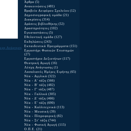
Άρθρα
(5)
Ανακοινώσεις
(481)
Βραβείο Αειφόρου Σχολείου
(12)
Δημοσιογραφική ομάδα
(21)
Διακρίσεις
(314)
Δράσεις βιβλιοθήκης
(52)
Δραστηριότητες
(102)
Εγκαταστάσεις
(5)
Εθελοντική ομάδα
(127)
Εκδηλώσεις
(243)
Εκπαιδευτικά Προγράμματα
(151)
ερη Ανάρτηση
Εργαστήρι Φυσικών Επιστημών
(27)
Εργαστήριο Δεξιοτήτων
(117)
Θεατρική Αγωγή
(16)
Λέσχη Ανάγνωσης
(1)
Λασαλιανές Ημέρες Ειρήνης
(65)
Νέα - Αγγλικά
(322)
Νέα - Α' τάξη
(566)
Νέα - Β' τάξη
(482)
Νέα - Γ' τάξη
(487)
Νέα - Γαλλικά
(305)
Νέα - Δ' τάξη
(466)
Νέα - Ε' τάξη
(690)
Νέα - Καλλιτεχνικά
(113)
Νέα - Μουσική
(39)
Νέα - Πληροφορική
(82)
Νέα - Στ' τάξη
(744)
Νέα - Φυσική Αγωγή
(115)
Ο.Π.Ε.
(21)