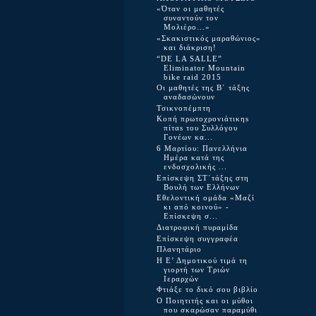
«Όταν οι μαθητές
συναντούν τον
Μολιέρο…»
«Σκακιστικός μαραθώνιος»
και διάκριση!
“DE LA SALLE”
Eliminator Mountain
bike raid 2015
Οι μαθητές της Β΄ τάξης
αναδασώνουν
Τσικνοπέμπτη
Κοπή πρωτοχρονιάτικηs
πίταs του Συλλόγου
Γονέων κα...
6 Μαρτίου: Πανελλήνια
Ημέρα κατά της
ενδοσχολικής ...
Επίσκεψη ΣΤ΄τάξης στη
Εθελοντική ομάδα «Μαζί
κι από κοινού» -
Επίσκεψη σ...
Διατροφική πυραμίδα
Επίσκεψη συγγραφέα
Πλανητάριο
Η Ε’ Δημοτικού τιμά τη
γιορτή των Τριών
Ιεραρχών
Φτιάξε το δικό σου βιβλίο
O Ποιητιτής και οι μύθοι
που σκαρώσαν παραμύθι