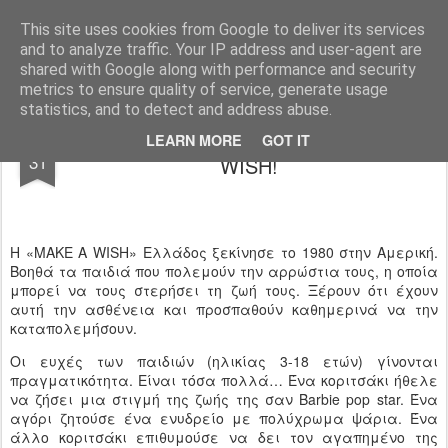
Ιδιωτικό Δημοτικό Σχολείο "Ι.Μ.ΔΕΛΑΣΑΛ"
This site uses cookies from Google to deliver its services
and to analyze traffic. Your IP address and user-agent are
shared with Google along with performance and security
metrics to ensure quality of service, generate usage
statistics, and to detect and address abuse.
Θες να μοιραστείς μια ευχή; ΜAKE A
MAR
LEARN MORE
GOT IT
31
WISH!
Η «MAKE A WISH» Ελλάδος ξεκίνησε το 1980 στην Αμερική.
Βοηθά τα παιδιά που πολεμούν την αρρώστια τους, η οποία
μπορεί να τους στερήσει τη ζωή τους. Ξέρουν ότι έχουν
αυτή την ασθένεια και προσπαθούν καθημερινά να την
καταπολεμήσουν.
Οι ευχές των παιδιών (ηλικίας 3-18 ετών) γίνονται
πραγματικότητα. Είναι τόσα πολλά… Ένα κοριτσάκι ήθελε
να ζήσει μια στιγμή της ζωής της σαν Barbie pop star. Ένα
αγόρι ζητούσε ένα ενυδρείο με πολύχρωμα ψάρια. Ένα
άλλο κοριτσάκι επιθυμούσε να δει τον αγαπημένο της