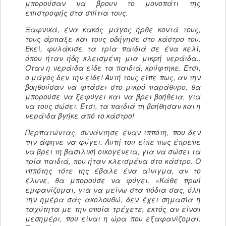
μπορούσαν να βρουν το μονοπάτι της
επιστροφής στα σπίτια τους.
Ξαφνικά, ένα κακός μάγος ήρθε κοντά τους,
τους άρπαξε και τους οδήγησε στο κάστρο του.
Εκεί, φυλάκισε τα τρία παιδιά σε ένα κελί,
όπου ήταν ήδη κλεισμένη μια μικρή νεράιδα..
Όταν η νεράιδα είδε τα παιδιά, κρύφτηκε. Έτσι,
ο μάγος δεν την είδε! Αυτή τους είπε πως, αν την
βοηθούσαν να φτάσει στο μικρό παράθυρο, θα
μπορούσε να ξεφύγει και να βρει βοήθεια, για
να τους σώσει. Έτσι, τα παιδιά τη βοήθησαν και η
νεράιδα βγήκε από το κάστρο!
Περπατώντας, συνάντησε έναν ιππότη, που δεν
την άφηνε να φύγει. Αυτή του είπε πως έπρεπε
να βρει τη βασιλική οικογένεια, για να σώσει τα
τρία παιδιά, που ήταν κλεισμένα στο κάστρο. Ο
ιππότης τότε της έβαλε ένα αίνιγμα, αν το
έλυνε, θα μπορούσε να φύγει. «Κάθε πρωί
εμφανίζομαι, για να μείνω στα πόδια σας, όλη
την ημέρα σάς ακολουθώ, δεν έχει σημασία η
ταχύτητα με την οποία τρέχετε, εκτός αν είναι
μεσημέρι, που είναι η ώρα που εξαφανίζομαι.