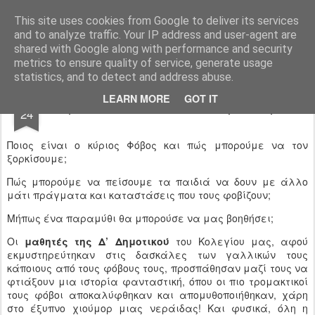
Ιδιωτικό Δημοτικό Σχολείο "Ι.Μ.ΔΕΛΑΣΑΛ"
This site uses cookies from Google to deliver its services
and to analyze traffic. Your IP address and user-agent are
shared with Google along with performance and security
metrics to ensure quality of service, generate usage
statistics, and to detect and address abuse.
JUN
LEARN MORE
GOT IT
&quot;La fée et madame la peur&quot;
24
Ποιος είναι ο κύριος Φόβος και πώς μπορούμε να τον
ξορκίσουμε;
Πώς μπορούμε να πείσουμε τα παιδιά να δουν με άλλο
μάτι πράγματα και καταστάσεις που τους φοβίζουν;
Μήπως ένα παραμύθι θα μπορούσε να μας βοηθήσει;
Οι
μαθητές της Δ’ Δημοτικού
του Κολεγίου μας, αφού
εκμυστηρεύτηκαν στις δασκάλες των γαλλικών τους
κάποιους από τους φόβους τους, προσπάθησαν μαζί τους να
φτιάξουν μια ιστορία φανταστική, όπου οι πιο τρομακτικοί
τους φόβοι αποκαλύφθηκαν και απομυθοποιήθηκαν, χάρη
στο έξυπνο χιούμορ μιας νεράιδας! Και φυσικά, όλη η