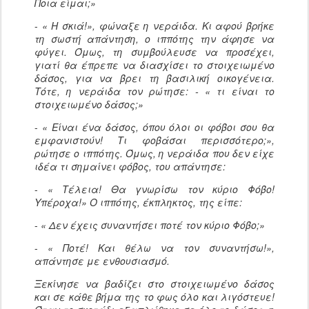
Ποια είμαι;»
-
« Η σκιά!», φώναξε η νεράιδα. Κι αφού βρήκε
τη σωστή απάντηση, ο ιππότης την άφησε να
φύγει. Όμως, τη συμβούλευσε να προσέχει,
γιατί θα έπρεπε να διασχίσει το στοιχειωμένο
δάσος, για να βρει τη βασιλική οικογένεια.
Τότε, η νεράιδα τον ρώτησε: - « τι είναι το
στοιχειωμένο δάσος;»
-
« Είναι ένα δάσος, όπου όλοι οι φόβοι σου θα
εμφανιστούν! Τι φοβάσαι περισσότερο;»,
ρώτησε ο ιππότης. Όμως, η νεράιδα που δεν είχε
ιδέα τι σημαίνει φόβος, του απάντησε:
-
« Τέλεια! Θα γνωρίσω τον κύριο Φόβο!
Υπέροχα!» Ο ιππότης, έκπληκτος, της είπε:
-
« Δεν έχεις συναντήσει ποτέ τον κύριο Φόβο;»
-
« Ποτέ! Και θέλω να τον συναντήσω!»,
απάντησε με ενθουσιασμό.
Ξεκίνησε να βαδίζει στο στοιχειωμένο δάσος
και σε κάθε βήμα της το φως όλο και λιγόστευε!