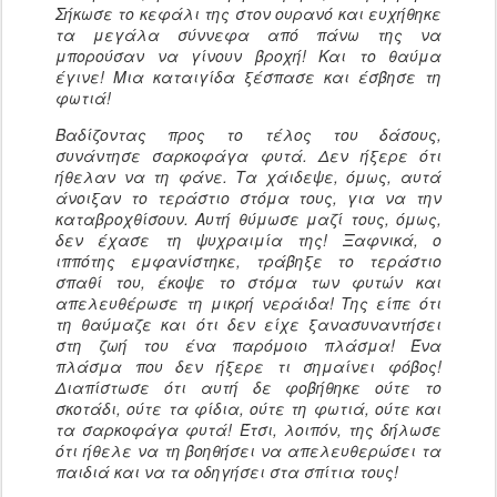
Σήκωσε το κεφάλι της στον ουρανό και ευχήθηκε
τα μεγάλα σύννεφα από πάνω της να
μπορούσαν να γίνουν βροχή! Και το θαύμα
έγινε! Μια καταιγίδα ξέσπασε και έσβησε τη
φωτιά!
Βαδίζοντας προς το τέλος του δάσους,
συνάντησε σαρκοφάγα φυτά. Δεν ήξερε ότι
ήθελαν να τη φάνε. Τα χάιδεψε, όμως, αυτά
άνοιξαν το τεράστιο στόμα τους, για να την
καταβροχθίσουν. Αυτή θύμωσε μαζί τους, όμως,
δεν έχασε τη ψυχραιμία της! Ξαφνικά, ο
ιππότης εμφανίστηκε, τράβηξε το τεράστιο
σπαθί του, έκοψε το στόμα των φυτών και
απελευθέρωσε τη μικρή νεράιδα! Της είπε ότι
τη θαύμαζε και ότι δεν είχε ξανασυναντήσει
στη ζωή του ένα παρόμοιο πλάσμα! Ένα
πλάσμα που δεν ήξερε τι σημαίνει φόβος!
Διαπίστωσε ότι αυτή δε φοβήθηκε ούτε το
σκοτάδι, ούτε τα φίδια, ούτε τη φωτιά, ούτε και
τα σαρκοφάγα φυτά! Έτσι, λοιπόν, της δήλωσε
ότι ήθελε να τη βοηθήσει να απελευθερώσει τα
παιδιά και να τα οδηγήσει στα σπίτια τους!