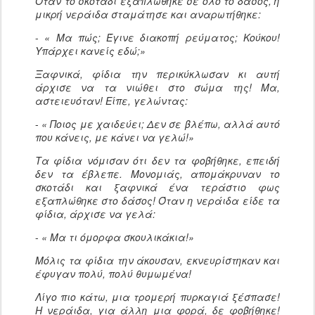
Όταν το σκοτάδι εξαπλώθηκε σε όλο το δάσος, η
μικρή νεράιδα σταμάτησε και αναρωτήθηκε:
-
« Μα πώς; Έγινε διακοπή ρεύματος; Κούκου!
Υπάρχει κανείς εδώ;»
Ξαφνικά, φίδια την περικύκλωσαν κι αυτή
άρχισε να τα νιώθει στο σώμα της! Μα,
αστειευόταν! Είπε, γελώντας:
-
« Ποιος με χαιδεύει; Δεν σε βλέπω, αλλά αυτό
που κάνεις, με κάνει να γελώ!»
Τα φίδια νόμισαν ότι δεν τα φοβήθηκε, επειδή
δεν τα έβλεπε. Μονομιάς, απομάκρυναν το
σκοτάδι και ξαφνικά ένα τεράστιο φως
εξαπλώθηκε στο δάσος! Όταν η νεράιδα είδε τα
φίδια, άρχισε να γελά:
-
« Μα τι όμορφα σκουλικάκια!»
Μόλις τα φίδια την άκουσαν, εκνευρίστηκαν και
έφυγαν πολύ, πολύ θυμωμένα!
Λίγο πιο κάτω, μια τρομερή πυρκαγιά ξέσπασε!
Η νεράιδα, για άλλη μια φορά, δε φοβήθηκε!