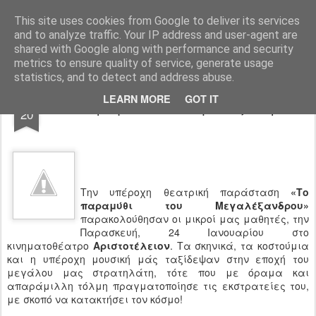
Ιδιωτικό Δημοτικό Σχολείο "Ι.Μ.ΔΕΛΑΣΑΛ"
This site uses cookies from Google to deliver its services
and to analyze traffic. Your IP address and user-agent are
shared with Google along with performance and security
metrics to ensure quality of service, generate usage
statistics, and to detect and address abuse.
FEB
LEARN MORE
GOT IT
“Το παραμύθι του Μεγαλέξανδρου‏”
20
Την υπέροχη θεατρική παράσταση
«Το
παραμύθι του Μεγαλέξανδρου»
παρακολούθησαν οι μικροί μας μαθητές, την
Παρασκευή, 24 Ιανουαρίου στο
κινηματοθέατρο
Αριστοτέλειον
. Τα σκηνικά, τα κοστούμια
και η υπέροχη μουσική μάς ταξίδεψαν στην εποχή του
μεγάλου μας στρατηλάτη, τότε που με όραμα και
απαράμιλλη τόλμη πραγματοποίησε τις εκστρατείες του,
με σκοπό να κατακτήσει τον κόσμο!