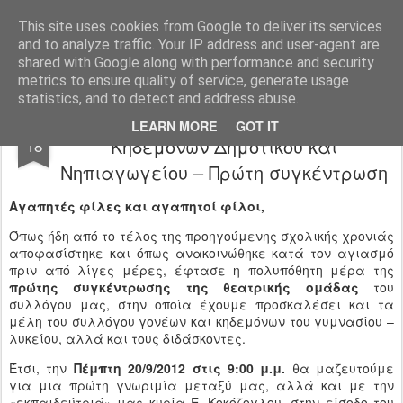
Ιδιωτικό Δημοτικό Σχολείο "Ι.Μ.ΔΕΛΑΣΑΛ"
This site uses cookies from Google to deliver its services
and to analyze traffic. Your IP address and user-agent are
shared with Google along with performance and security
metrics to ensure quality of service, generate usage
statistics, and to detect and address abuse.
Θεατρική ομάδα Συλ. Γονέων κ’
SEP
LEARN MORE
GOT IT
Κηδεμόνων Δημοτικού και
18
Νηπιαγωγείου – Πρώτη συγκέντρωση
Αγαπητές φίλες και αγαπητοί φίλοι,
Όπως ήδη από το τέλος της προηγούμενης σχολικής χρονιάς
αποφασίστηκε και όπως ανακοινώθηκε κατά τον αγιασμό
πριν από λίγες μέρες, έφτασε η πολυπόθητη μέρα της
πρώτης συγκέντρωσης της θεατρικής ομάδας
του
συλλόγου μας, στην οποία έχουμε προσκαλέσει και τα
μέλη του συλλόγου γονέων και κηδεμόνων του γυμνασίου –
λυκείου, αλλά και τους διδάσκοντες.
Έτσι, την
Πέμπτη 20/9/2012
στις 9:00 μ.μ.
θα μαζευτούμε
για μια πρώτη γνωριμία μεταξύ μας, αλλά και με την
«εκπαιδεύτριά» μας κυρία E. Κοκόζογλου, στην είσοδο του