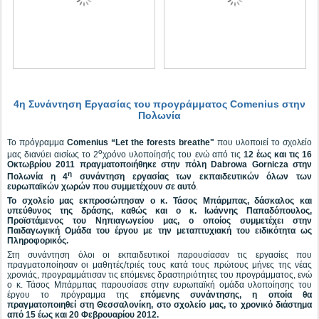
4η Συνάντηση Εργασίας του προγράμματος Comenius στην
Πολωνία
Το πρόγραμμα
Comenius “Let the forests breathe"
που υλοποιεί το σχολείο
ο
μας διανύει αισίως το 2
χρόνο υλοποίησής του ενώ από τις
12 έως και τις 16
Οκτωβρίου 2011
πραγματοποιήθηκε στην πόλη Dabrowa Gοrnicza στην
η
Πολωνία η 4
συνάντηση εργασίας των εκπαιδευτικών όλων των
ευρωπαϊκών χωρών που συμμετέχουν σε αυτό
.
Το σχολείο μας εκπροσώπησαν ο κ. Τάσος Μπάρμπας, δάσκαλος και
υπεύθυνος της δράσης, καθώς και ο κ. Ιωάννης Παπαδόπουλος,
Προϊστάμενος του Νηπιαγωγείου μας, ο οποίος συμμετέχει στην
Παιδαγωγική Ομάδα του έργου με την μεταπτυχιακή του ειδικότητα ως
Πληροφορικός.
Στη συνάντηση όλοι οι εκπαιδευτικοί παρουσίασαν τις εργασίες που
πραγματοποίησαν οι μαθητές/τριές τους κατά τους πρώτους μήνες της νέας
χρονιάς, προγραμμάτισαν τις επόμενες δραστηριότητες του προγράμματος, ενώ
ο κ. Τάσος Μπάρμπας παρουσίασε στην ευρωπαϊκή ομάδα υλοποίησης του
έργου το πρόγραμμα της
επόμενης συνάντησης, η οποία θα
πραγματοποιηθεί στη Θεσσαλονίκη, στο σχολείο μας, το χρονικό διάστημα
από 15 έως και 20 Φεβρουαρίου 2012.