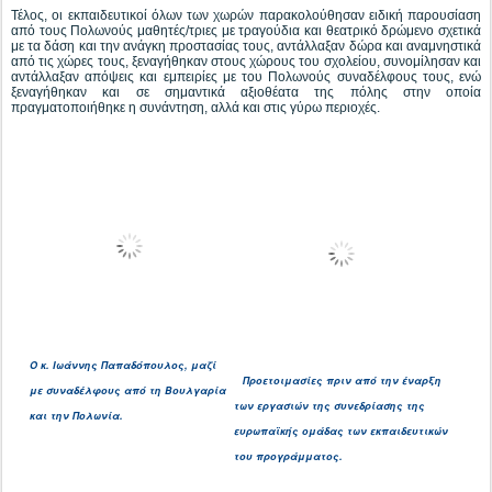
Τέλος, οι εκπαιδευτικοί όλων των χωρών παρακολούθησαν ειδική παρουσίαση
από τους Πολωνούς μαθητές/τριες με τραγούδια και θεατρικό δρώμενο σχετικά
με τα δάση και την ανάγκη προστασίας τους, αντάλλαξαν δώρα και αναμνηστικά
από τις χώρες τους, ξεναγήθηκαν στους χώρους του σχολείου, συνομίλησαν και
αντάλλαξαν απόψεις και εμπειρίες με του Πολωνούς συναδέλφους τους, ενώ
ξεναγήθηκαν και σε σημαντικά αξιοθέατα της πόλης στην οποία
πραγματοποιήθηκε η συνάντηση, αλλά και στις γύρω περιοχές.
Ο κ. Ιωάννης Παπαδόπουλος, μαζί
Προετοιμασίες πριν από την έναρξη
με συναδέλφους
από τη Βουλγαρία
των εργασιών της συνεδρίασης της
και την Πολωνία.
ευρωπαϊκής ομάδας των εκπαιδευτικών
του προγράμματος.