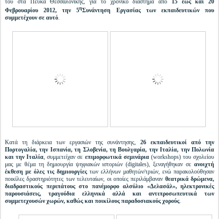
του στα Πεύκα Θεσσαλονίκης, για το χρονικό διάστημα από
15 έως και 20
η
Φεβρουαρίου 2012, την 5
Συνάντηση Εργασίας των εκπαιδευτικών που
συμμετέχουν σε αυτό
.
Κατά τη διάρκεια των εργασιών της συνάντησης,
26 εκπαιδευτικοί από την
Πορτογαλία, την Ισπανία, τη Σλοβενία, τη Βουλγαρία, την Ιταλία, την Πολωνία
και την Ιταλία
, συμμετείχαν σε
επιμορφωτικά σεμινάρια
(workshops) του σχολείου
μας με θέμα τη δημιουργία ψηφιακών ιστοριών (digitales), ξεναγήθηκαν σε
ανοιχτή
έκθεση με όλες τις δημιουργίες
των ελλήνων μαθητών/τριών, ενώ παρακολούθησαν
ποικίλες δραστηριότητες των τελευταίων, οι οποίες περιλάμβαναν
θεατρικά δρώμενα,
διαδραστικούς περιπάτους στο πανέμορφο αλσύλιο «Δελασάλ», ηλεκτρονικές
παρουσιάσεις, τραγούδια ελληνικά αλλά και αντιπροσωπευτικά των
συμμετεχουσών χωρών, καθώς και ποικίλους παραδοσιακούς χορούς
.