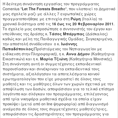
Η δεύτερη συνάντηση εργασίας του προγράμματος
Comenius "
Let The Forests Breath
e", που υλοποιεί το Δημοτικό
μας σχολείο μαζι με άλλες 7 ευρωπαϊκές χώρες
πραγματοποιήθηκε με επιτυχία στη
Ρώμη
(Ιταλία) το
χρονικό διάστημα από τις
16 έως τις 20 Φεβρουαρίου 2011
.
Το σχολείο μας εκπροσώπησε ο συντονιστής του έργου και
υπεύθυνος της δράσης κ.
Τάσος Μπάρμπας
(Δάσκαλος)
καθώς και μέλη της Παιδαγωγικής Ομάδας. Συγκεκριμένα,
την αποστολή συνόδευσαν ο κ.
Ιωάννης
Παπαδόπουλος
(Προϊστάμενος του Νηπιαγωγείου με
ειδίκευση στην Πληροφορική), η κ.
Άννα Δήμου
(Καθηγήτρια
Εικαστικών) και η κ.
Μαρία Τζιώνη
(Καθηγήτρια Μουσικής).
Στη συνάντηση αυτή οι συμμετέχοντες εκπαιδευτικοί
παρουσίασαν και συνέκριναν τα εκπαιδευτικά τους
συστήματα, αξιολόγησαν τα αποτελέσματα κοινού
ερωτηματολογίου που είχε μοιραστεί σε όλους τους
μαθητές και τις μαθήτρες όλων των χωρών σχετικά με την
αποψίλωση των δασών, αποφάσισαν για το τελικό επίσημο
λογότυπο και σλόγκαν του προγράμματος, επιλέγοντας
από τρία νικηφόρα μαθητικά σχέδια τα οποία είχαν
προκύψει (μετά από on line ψηφοφορία) από διαγωνισμό
ανάμεσα σε όλους τους συμμετέχοντες μαθητές/τριες,
αποφάσισαν τις δραστηριότητες του προγράμματος για