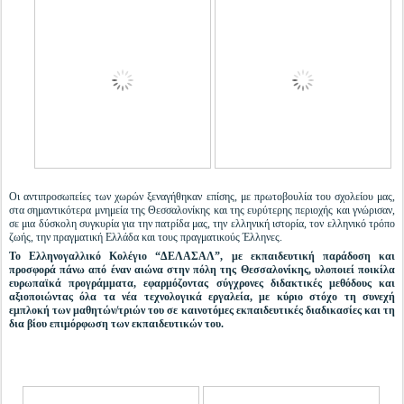
Οι αντιπροσωπείες των χωρών ξεναγήθηκαν επίσης, με πρωτοβουλία του σχολείου μας,
στα σημαντικότερα μνημεία της Θεσσαλονίκης και της ευρύτερης περιοχής και γνώρισαν,
σε μια δύσκολη συγκυρία για την πατρίδα μας, την ελληνική ιστορία, τον ελληνικό τρόπο
ζωής, την πραγματική Ελλάδα και τους πραγματικούς Έλληνες.
Το Ελληνογαλλικό Κολέγιο “ΔΕΛΑΣΑΛ”, με εκπαιδευτική παράδοση και
προσφορά πάνω από έναν αιώνα στην πόλη της Θεσσαλονίκης, υλοποιεί ποικίλα
ευρωπαϊκά προγράμματα, εφαρμόζοντας σύγχρονες διδακτικές μεθόδους και
αξιοποιώντας όλα τα νέα τεχνολογικά εργαλεία, με κύριο στόχο τη συνεχή
εμπλοκή των μαθητών/τριών του σε καινοτόμες εκπαιδευτικές διαδικασίες και τη
δια βίου επιμόρφωση των εκπαιδευτικών του.