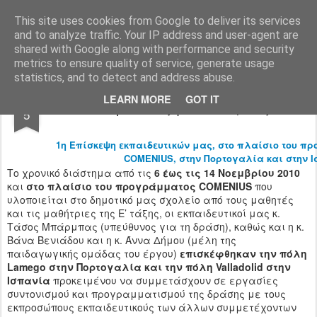
Ιδιωτικό Δημοτικό Σχολείο "Ι.Μ.ΔΕΛΑΣΑΛ"
This site uses cookies from Google to deliver its services
and to analyze traffic. Your IP address and user-agent are
shared with Google along with performance and security
metrics to ensure quality of service, generate usage
statistics, and to detect and address abuse.
NOV
LEARN MORE
GOT IT
Διακρατικές μετακινήσεις
5
1η Επίσκεψη εκπαιδευτικών μας, στο πλαίσιο του π
COMENIUS, στην Πορτογαλία και στην Ισ
Το χρονικό διάστημα από τις
6 έως τις 14 Νοεμβρίου 2010
και
στο πλαίσιο του προγράμματος COMENIUS
που
υλοποιείται στο δημοτικό μας σχολείο από τους μαθητές
και τις μαθήτριες της Ε’ τάξης, οι εκπαιδευτικοί μας κ.
Τάσος Μπάρμπας (υπεύθυνος για τη δράση), καθώς και η κ.
Βάνα Βενιάδου και η κ. Άννα Δήμου (μέλη της
παιδαγωγικής ομάδας του έργου)
επισκέφθηκαν την πόλη
Lamego στην Πορτογαλία και την πόλη Valladolid στην
Ισπανία
προκειμένου να συμμετάσχουν σε εργασίες
συντονισμού και προγραμματισμού της δράσης με τους
εκπροσώπους εκπαιδευτικούς των άλλων συμμετέχοντων