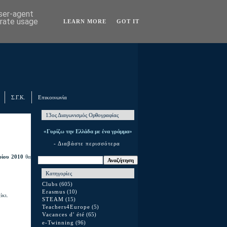
user-agent
erate usage
LEARN MORE
GOT IT
Σ.Γ.Κ.
Επικοινωνία
13ος Διαγωνισμός Ορθογραφίας
«Γυρίζω την Ελλάδα με ένα γράμμα»
- Διαβάστε περισσότερα
ίου 2010
θα
Κατηγορίες
Clubs
(605)
Erasmus
(10)
ίκι.
STEAM
(15)
Teachers4Europe
(5)
Vacances d' été
(65)
e-Twinning
(96)