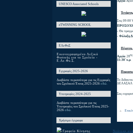
Αργία
Αγίο
UNESCO Associated Schools
Τετάρτη
Στις 09:00΄
eTWINNING SCHOOL
ΠΡΟΣΟΧΗ 
-
Θα πραγμ
- Φύλαξη Δ
ΕΛεΦυΣ
Πέμπτη,
Εικονογραφημένο Λεξικό
ης
Αργία
28
Φυσικής για το Σχολείο -
11:30΄π.μ
.
Ε.Λε.Φυ.Σ.
Εγγραφές 2025-2026
Παρασκε
Το Διδακτι
Διαβάστε περισσότερα για τις Εγγραφές
ΔΕΛΑΣΑΛ τ
του Σχολικού Έτους 2025-2026
εδώ.
Σας ευχαρισ
Υποτροφίες 2024-2025
Μ
Διαβάστε περισσότερα για τις
Από
Υποτροφίες του Σχολικού Έτους 2025-
2026
εδώ.
Ετικέ
Χρήσιμα έγγραφα
Νεότερη αν
Γραφείο Κίνησης