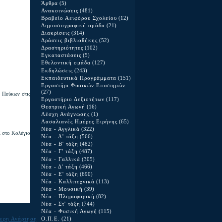
Άρθρα
(5)
Ανακοινώσεις
(481)
Βραβείο Αειφόρου Σχολείου
(12)
Δημοσιογραφική ομάδα
(21)
Διακρίσεις
(314)
Δράσεις βιβλιοθήκης
(52)
Δραστηριότητες
(102)
Εγκαταστάσεις
(5)
Εθελοντική ομάδα
(127)
Εκδηλώσεις
(243)
Εκπαιδευτικά Προγράμματα
(151)
Εργαστήρι Φυσικών Επιστημών
(27)
 Πεύκων στις
Εργαστήριο Δεξιοτήτων
(117)
Θεατρική Αγωγή
(16)
Λέσχη Ανάγνωσης
(1)
Λασαλιανές Ημέρες Ειρήνης
(65)
Νέα - Αγγλικά
(322)
 στο Κολέγιο
Νέα - Α' τάξη
(566)
Νέα - Β' τάξη
(482)
Νέα - Γ' τάξη
(487)
Νέα - Γαλλικά
(305)
Νέα - Δ' τάξη
(466)
Νέα - Ε' τάξη
(690)
Νέα - Καλλιτεχνικά
(113)
Νέα - Μουσική
(39)
Νέα - Πληροφορική
(82)
Νέα - Στ' τάξη
(744)
Νέα - Φυσική Αγωγή
(115)
ερη Ανάρτηση
Ο.Π.Ε.
(21)