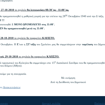
υ Δημητρίου.
, 27-10-2010
το σχολείο
θα λειτουργήσει
08:30
΄
πμ -
11:00
΄πμ.
ης
θα πραγματοποιηθεί η μαθητική γιορτή για την επέτειο της 28
Οκτωβρίου 1940 από την Δ΄τάξη.
!!!
ατοποιηθεί
1
ΜΟΝΟ ΔΡΟΜΟΛΟΓΙΟ στις 11:00΄.
ΕΝ θα πραγματοποιηθεί μετά τις 11:00΄.
 28-10-2010
το σχολείο θα παραμείνει
ΚΛΕΙΣΤΟ.
Οκτωβρίου. Η
Ε΄
και
η
ΣΤ΄τάξη
του Σχολείου μας θα συμμετάσχουν στην
παρέλαση
του Δήμου
υή, 29-10-2010
το σχολείο θα παραμείνει
ΚΛΕΙΣΤΟ
.
ο
κό προσωπικό του Κολεγίου θα συμμετάσχει στο 15
Λασαλιανό Συνέδριο που θα πραγματοποιηθεί
ου Αλίμου (Αθήνα).
τούμε για τη συνεργασία.
ε εκτίμηση
 τη Διεύθυνση του Δημοτικού
τες
Ανακοινώσεις
άρτηση
Αρχική σελίδα
Παλαιότ