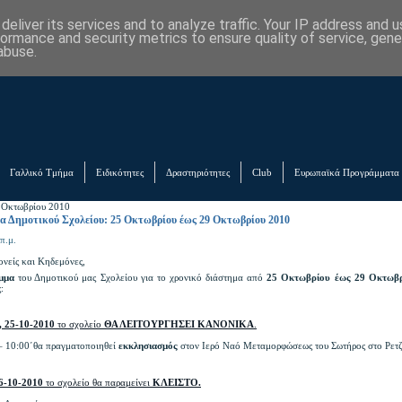
eliver its services and to analyze traffic. Your IP address and 
formance and security metrics to ensure quality of service, gen
abuse.
Γαλλικό Τμήμα
Ειδικότητες
Δραστηριότητες
Club
Ευρωπαϊκά Προγράμματα
 Οκτωβρίου 2010
 Δημοτικού Σχολείου: 25 Οκτωβρίου έως 29 Οκτωβρίου 2010
π.μ.
ονείς και Κηδεμόνες,
μμα
του Δημοτικού μας Σχολείου για το χρονικό διάστημα από
25 Οκτωβρίου έως 29
Οκτωβρ
:
, 25-10-2010
το σχολείο
ΘΑ ΛΕΙΤΟΥΡΓΗΣΕΙ ΚΑΝΟΝΙΚΑ
.
΄– 10:00΄θα πραγματοποιηθεί
εκκλησιασμός
στον Ιερό Ναό Μεταμορφώσεως του Σωτήρος στο Ρετζ
26-10-2010
το σχολείο θα παραμείνει
ΚΛΕΙΣΤΟ.