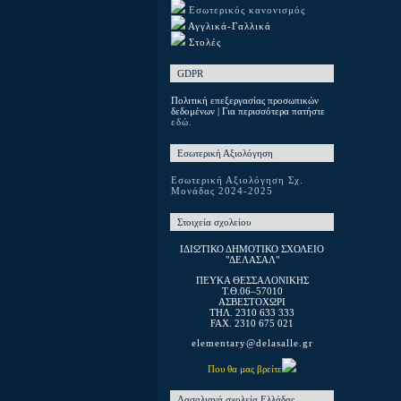
Εσωτερικός κανονισμός
Αγγλικά-Γαλλικά
Στολές
GDPR
Πολιτική επεξεργασίας προσωπικών
δεδομένων | Για περισσότερα πατήστε
εδώ.
Εσωτερική Αξιολόγηση
Εσωτερική Αξιολόγηση Σχ.
Μονάδας 2024-2025
Στοιχεία σχολείου
ΙΔΙΩΤΙΚΟ ΔΗΜΟΤΙΚΟ ΣΧΟΛΕΙΟ
"ΔΕΛΑΣΑΛ"
ΠΕΥΚΑ ΘΕΣΣΑΛΟΝΙΚΗΣ
T.Θ.06–57010
ΑΣΒΕΣΤΟΧΩΡΙ
ΤΗΛ. 2310 633 333
FAX. 2310 675 021
elementary@delasalle.gr
Που θα μας βρείτε
Λασαλιανά σχολεία Ελλάδας