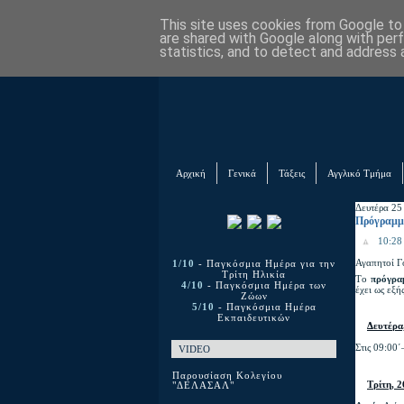
This site uses cookies from Google to d
are shared with Google along with per
statistics, and to detect and address 
Αρχική
Γενικά
Τάξεις
Αγγλικό Τμήμα
Δευτέρα 25
Πρόγραμμα
10:28 
Αγαπητοί Γ
1/10
- Παγκόσμια Ημέρα για την
Τρίτη Ηλικία
Tο
πρόγρα
4/10
- Παγκόσμια Ημέρα των
έχει ως εξής
Ζώων
5/10
- Παγκόσμια Ημέρα
Εκπαιδευτικών
Δευτέρα
Στις 09:00
VIDEO
Παρουσίαση Κολεγίου
Τρίτη, 
"ΔΕΛΑΣΑΛ"