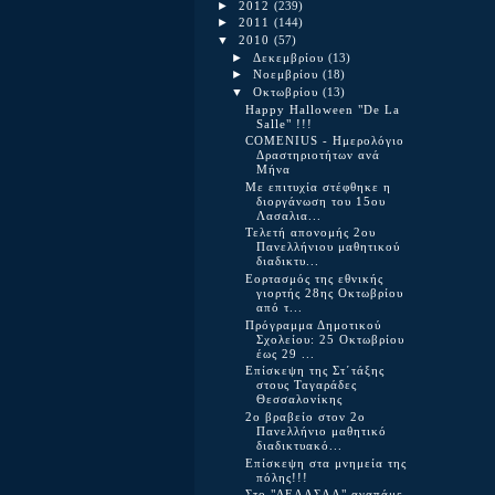
►
2012
(239)
►
2011
(144)
▼
2010
(57)
►
Δεκεμβρίου
(13)
►
Νοεμβρίου
(18)
▼
Οκτωβρίου
(13)
Happy Halloween "De La
Salle" !!!
COMENIUS - Ημερολόγιο
Δραστηριοτήτων ανά
Μήνα
Με επιτυχία στέφθηκε η
διοργάνωση του 15ου
Λασαλια...
Τελετή απονομής 2ου
Πανελλήνιου μαθητικού
διαδικτυ...
Εορτασμός της εθνικής
γιορτής 28ης Οκτωβρίου
από τ...
Πρόγραμμα Δημοτικού
Σχολείου: 25 Οκτωβρίου
έως 29 ...
Επίσκεψη της Στ΄τάξης
στους Ταγαράδες
Θεσσαλονίκης
2o βραβείο στον 2ο
Πανελλήνιο μαθητικό
διαδικτυακό...
Επίσκεψη στα μνημεία της
πόλης!!!
Στο "ΔΕΛΑΣΑΛ" αγαπάμε