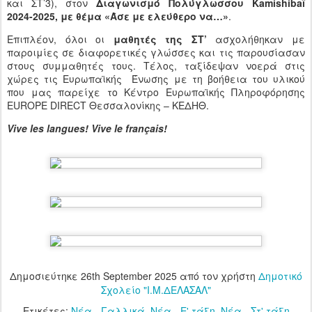
και ΣΤ’3), στον
Διαγωνισμό Πολύγλωσσου Kamishibaï
2024-2025, με θέμα «Άσε με ελεύθερο να…»
.
Επιπλέον, όλοι οι
μαθητές της ΣΤ’
ασχολήθηκαν με
παροιμίες σε διαφορετικές γλώσσες και τις παρουσίασαν
στους συμμαθητές τους. Τέλος, ταξίδεψαν νοερά στις
χώρες τις Ευρωπαϊκής Ένωσης με τη βοήθεια του υλικού
που μας παρείχε το Κέντρο Ευρωπαϊκής Πληροφόρησης
EUROPE DIRECT Θεσσαλονίκης – ΚΕΔΗΘ.
Vive les langues! Vive le français!
Δημοσιεύτηκε
26th September 2025
από τον χρήστη
Δημοτικό
Σχολείο "Ι.Μ.ΔΕΛΑΣΑΛ"
Ετικέτες:
Νέα - Γαλλικά
Νέα - Ε' τάξη
Νέα - Στ' τάξη