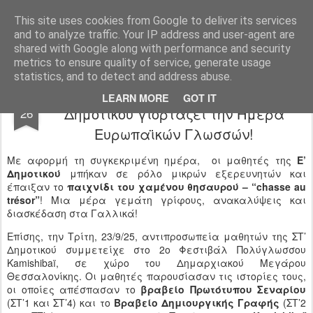
Ιδιωτικό Δημοτικό Σχολείο "Ι.Μ.ΔΕΛΑΣΑΛ"
This site uses cookies from Google to deliver its services
and to analyze traffic. Your IP address and user-agent are
shared with Google along with performance and security
metrics to ensure quality of service, generate usage
statistics, and to detect and address abuse.
Το Τμήμα Γαλλικών Σπουδών του
SEP
LEARN MORE
GOT IT
Δημοτικού γιορτάζει την Ημέρα
26
Ευρωπαϊκών Γλωσσών!
Με αφορμή τη συγκεκριμένη ημέρα, οι μαθητές της
Ε’
Δημοτικού
μπήκαν σε ρόλο μικρών εξερευνητών και
έπαιξαν το
παιχνίδι του χαμένου θησαυρού – “chasse au
trésor”
! Μια μέρα γεμάτη γρίφους, ανακαλύψεις και
διασκέδαση στα Γαλλικά!
Επίσης, την Τρίτη, 23/9/25, αντιπροσωπεία μαθητών της ΣΤ’
Δημοτικού συμμετείχε στο 2ο Φεστιβάλ Πολύγλωσσου
Kamishibaï, σε χώρο του Δημαρχιακού Μεγάρου
Θεσσαλονίκης. Οι μαθητές παρουσίασαν τις ιστορίες τους,
οι οποίες απέσπασαν το
βραβείο Πρωτότυπου Σεναρίου
(ΣΤ’1 και ΣΤ’4) και το
Βραβείο Δημιουργικής Γραφής
(ΣΤ’2