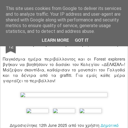
Ιδιωτικό Δημοτικό Σχολείο "Ι.Μ.ΔΕΛΑΣΑΛ"
This site uses cookies from Google to deliver its services
and to analyze traffic. Your IP address and user-agent are
shared with Google along with performance and security
metrics to ensure quality of service, generate usage
statistics, and to detect and address abuse.
JUN
LEARN MORE
GOT IT
Παγκόσμια Μέρα Περιβάλλοντος
12
Παγκόσμια ημέρα περιβάλλοντος και οι Forest explorers
βγήκαν να βοηθήσουν το δασάκι του Κολεγίου «ΔΕΛΑΣΑΛ»!
Μάζεψαν σκουπίδια, καθάρισαν το μονοπάτι του Γολγοθά
και τα δέντρα από τα graffiti. Για εμάς κάθε μέρα
γιορτάζει το περιβάλλον!
Δημοσιεύτηκε
12th June 2025
από τον χρήστη
Δημοτικό