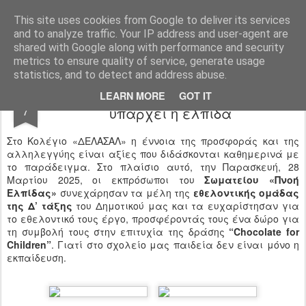
Ιδιωτικό Δημοτικό Σχολείο "Ι.Μ.ΔΕΛΑΣΑΛ"
This site uses cookies from Google to deliver its services
and to analyze traffic. Your IP address and user-agent are
shared with Google along with performance and security
metrics to ensure quality of service, generate usage
statistics, and to detect and address abuse.
Όσο υπάρχει ο εθελοντισμός,
APR
LEARN MORE
GOT IT
7
υπάρχει η ελπίδα
Στο Κολέγιο «ΔΕΛΑΣΑΛ» η έννοια της προσφοράς και της
αλληλεγγύης είναι αξίες που διδάσκονται καθημερινά με
το παράδειγμα. Στο πλαίσιο αυτό, την Παρασκευή, 28
Μαρτίου 2025, οι εκπρόσωποι του
Σωματείου «Πνοή
Ελπίδας»
συνεχάρησαν τα μέλη της
εθελοντικής ομάδας
της Δ’ τάξης
του Δημοτικού μας και τα ευχαρίστησαν για
το εθελοντικό τους έργο, προσφέροντάς τους ένα δώρο για
τη συμβολή τους στην επιτυχία της δράσης
“Chocolate for
Children”
. Γιατί στο σχολείο μας παιδεία δεν είναι μόνο η
εκπαίδευση.