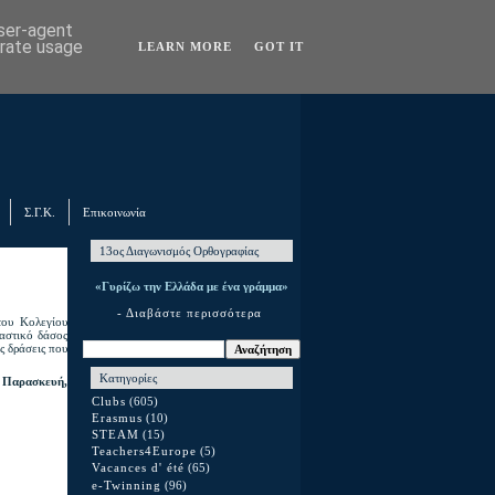
user-agent
erate usage
LEARN MORE
GOT IT
Σ.Γ.Κ.
Επικοινωνία
13ος Διαγωνισμός Ορθογραφίας
«Γυρίζω την Ελλάδα με ένα γράμμα»
- Διαβάστε περισσότερα
του Κολεγίου
αστικό δάσος
ς δράσεις που
Κατηγορίες
ν Παρασκευή,
Clubs
(605)
Erasmus
(10)
STEAM
(15)
Teachers4Europe
(5)
Vacances d' été
(65)
e-Twinning
(96)