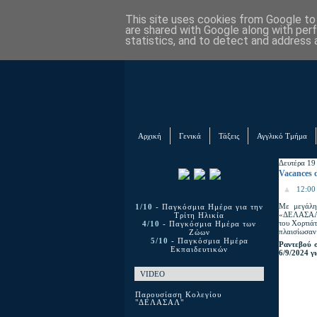
This site uses cookies from Google to d
are shared with Google along with per
statistics, and to detect and address 
Αρχική
Γενικά
Τάξεις
Αγγλικό Τμήμα
Δευτέρα 19
Vacances 
12:00 
Με μεγάλη
1/10
- Παγκόσμια Ημέρα για την
«ΔΕΛΑΣΑΛ».
Τρίτη Ηλικία
του Χορτιάτ
4/10
- Παγκόσμια Ημέρα των
πλαισίωσαν
Ζώων
5/10
- Παγκόσμια Ημέρα
Ραντεβού σ
Εκπαιδευτικών
6/9/2024 γι
VIDEO
Παρουσίαση Κολεγίου
"ΔΕΛΑΣΑΛ"