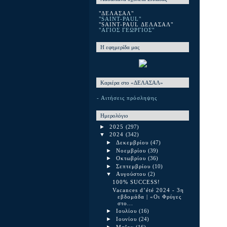
"ΔΕΛΑΣΑΛ"
"SAINT-PAUL"
"SAINT-PAUL ΔΕΛΑΣΑΛ"
"ΑΓΙΟΣ ΓΕΩΡΓΙΟΣ"
Η εφημερίδα μας
Καριέρα στο «ΔΕΛΑΣΑΛ»
- Αιτήσεις πρόσληψης
Ημερολόγιο
►
2025
(297)
▼
2024
(342)
►
Δεκεμβρίου
(47)
►
Νοεμβρίου
(39)
►
Οκτωβρίου
(36)
►
Σεπτεμβρίου
(10)
▼
Αυγούστου
(2)
100% SUCCESS!
Vacances d’été 2024 - 3η
εβδομάδα | «Οι Φρύγες
στο...
►
Ιουλίου
(16)
►
Ιουνίου
(24)
►