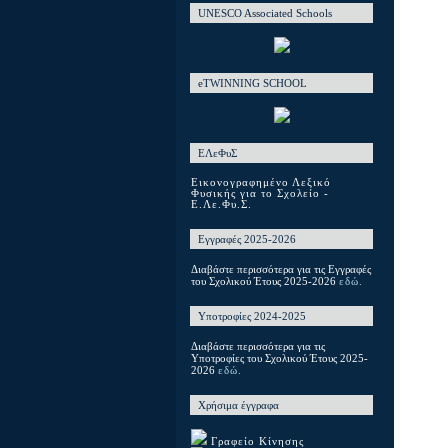
UNESCO Associated Schools
eTWINNING SCHOOL
ΕΛεΦυΣ
Εικονογραφημένο Λεξικό
Φυσικής για το Σχολείο -
Ε.Λε.Φυ.Σ.
Εγγραφές 2025-2026
Διαβάστε περισσότερα για τις Εγγραφές
του Σχολικού Έτους 2025-2026
εδώ.
Υποτροφίες 2024-2025
Διαβάστε περισσότερα για τις
Υποτροφίες του Σχολικού Έτους 2025-
2026
εδώ.
Χρήσιμα έγγραφα
Γραφείο Κίνησης