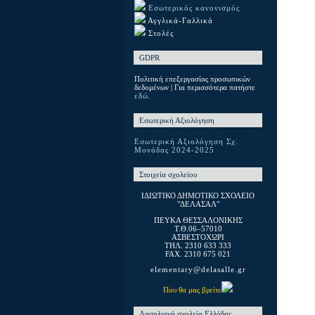
Εσωτερικός κανονισμός
Αγγλικά-Γαλλικά
Στολές
GDPR
Πολιτική επεξεργασίας προσωπικών
δεδομένων | Για περισσότερα πατήστε
εδώ.
Εσωτερική Αξιολόγηση
Εσωτερική Αξιολόγηση Σχ.
Μονάδας 2024-2025
Στοιχεία σχολείου
ΙΔΙΩΤΙΚΟ ΔΗΜΟΤΙΚΟ ΣΧΟΛΕΙΟ
"ΔΕΛΑΣΑΛ"
ΠΕΥΚΑ ΘΕΣΣΑΛΟΝΙΚΗΣ
T.Θ.06–57010
ΑΣΒΕΣΤΟΧΩΡΙ
ΤΗΛ. 2310 633 333
FAX. 2310 675 021
elementary@delasalle.gr
Που θα μας βρείτε
Λασαλιανά σχολεία Ελλάδας