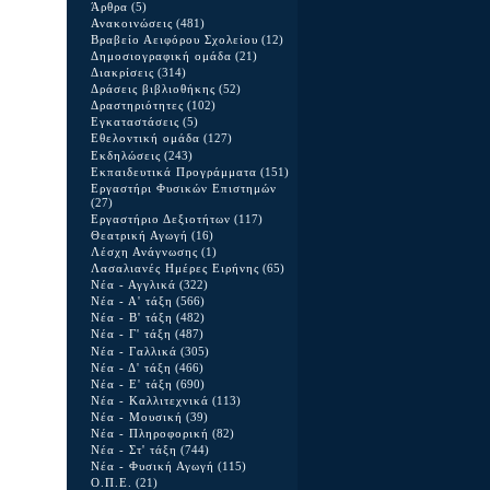
Άρθρα
(5)
Ανακοινώσεις
(481)
Βραβείο Αειφόρου Σχολείου
(12)
Δημοσιογραφική ομάδα
(21)
Διακρίσεις
(314)
Δράσεις βιβλιοθήκης
(52)
Δραστηριότητες
(102)
Εγκαταστάσεις
(5)
Εθελοντική ομάδα
(127)
Εκδηλώσεις
(243)
Εκπαιδευτικά Προγράμματα
(151)
Εργαστήρι Φυσικών Επιστημών
(27)
Εργαστήριο Δεξιοτήτων
(117)
Θεατρική Αγωγή
(16)
Λέσχη Ανάγνωσης
(1)
Λασαλιανές Ημέρες Ειρήνης
(65)
Νέα - Αγγλικά
(322)
Νέα - Α' τάξη
(566)
Νέα - Β' τάξη
(482)
Νέα - Γ' τάξη
(487)
Νέα - Γαλλικά
(305)
Νέα - Δ' τάξη
(466)
Νέα - Ε' τάξη
(690)
Νέα - Καλλιτεχνικά
(113)
Νέα - Μουσική
(39)
Νέα - Πληροφορική
(82)
Νέα - Στ' τάξη
(744)
Νέα - Φυσική Αγωγή
(115)
Ο.Π.Ε.
(21)