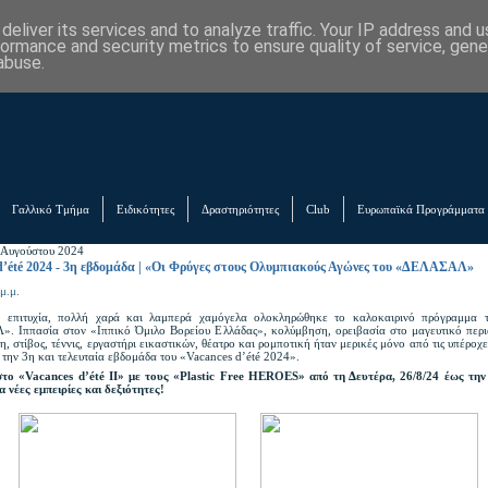
eliver its services and to analyze traffic. Your IP address and 
formance and security metrics to ensure quality of service, gen
abuse.
Γαλλικό Τμήμα
Ειδικότητες
Δραστηριότητες
Club
Ευρωπαϊκά Προγράμματα
 Αυγούστου 2024
d’été 2024 - 3η εβδομάδα | «Οι Φρύγες στους Ολυμπιακούς Αγώνες του «ΔΕΛΑΣΑΛ»
μ.μ.
 επιτυχία, πολλή χαρά και λαμπερά χαμόγελα ολοκληρώθηκε το καλοκαιρινό πρόγραμμα 
 Ιππασία στον «Ιππικό Όμιλο Βορείου Ελλάδας», κολύμβηση, ορειβασία στο μαγευτικό περι
η, στίβος, τέννις, εργαστήρι εικαστικών, θέατρο και ρομποτική ήταν μερικές μόνο από τις υπέροχε
 την 3η και τελευταία εβδομάδα του «Vacances d’été 2024».
το «Vacances d’été II» με τους «Plastic Free HEROES» από τη Δευτέρα, 26/8/24 έως τη
α νέες εμπειρίες και δεξιότητες!