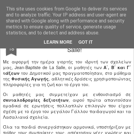
Ιδιωτικό Δημοτικό Σχολείο "Ι.Μ.ΔΕΛΑΣΑΛ"
This site uses cookies from Google to deliver its services
and to analyze traffic. Your IP address and user-agent are
shared with Google along with performance and security
metrics to ensure quality of service, generate usage
statistics, and to detect and address abuse.
Χρόνια πολλά Jean-Baptiste de La
MAY
LEARN MORE
GOT IT
18
Salle!
Με αφορμή την ημέρα γιορτής του ιδρυτή των σχολείων
μας, Jean-Baptiste de La Salle, οι μαθητές των
Α΄, Β΄ και Γ΄
τάξεων
του Δημοτικού μας πραγματοποίησαν, στο μάθημα
της
Φυσικής Αγωγής
, αθλητικές δράσεις χρησιμοποιώντας
πληροφορίες για τη ζωή και το έργο του.
Οι μαθητές μας συμμετείχαν με ενθουσιασμό σε
σκυταλοδρομίες δεξιοτήτων
, αφού πρώτα απαντούσαν
ομαδικά σε ερωτήσεις πολλαπλών επιλογών που είχαν
σχέση με το έργο του μεγάλου Γάλλου παιδαγωγού και τα
Λασαλιανά σχολεία.
Όλα τα παιδιά συνεργάστηκαν αρμονικά, υποστήριξαν με
πάθος τους συμπαίκτες τους, απέκτησαν νέες γνώσεις και