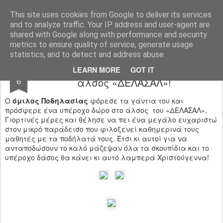
Ιδιωτικό Δημοτικό Σχολείο "Ι.Μ.ΔΕΛΑΣΑΛ"
This site uses cookies from Google to deliver its services
and to analyze traffic. Your IP address and user-agent are
shared with Google along with performance and security
metrics to ensure quality of service, generate usage
statistics, and to detect and address abuse.
Λαμπερά Χριστούγεννα για το
JAN
LEARN MORE
GOT IT
6
άλσος «ΔΕΛΑΣΑΛ»!
Ο
όμιλος Ποδηλασίας
φόρεσε τα γάντια του και
πρόσφερε ένα υπέροχο δώρο στο άλσος του «ΔΕΛΑΣΑΛ».
Γιορτινές μέρες και θέλησε να πει ένα μεγάλο ευχαριστώ
στον μικρό παράδεισο που φιλοξενεί καθημερινά τους
μαθητές με τα ποδήλατά τους. Έτσι κι αυτοί για να
ανταποδώσουν το καλό μάζεψαν όλα τα σκουπίδια και το
υπέροχο δάσος θα κάνει κι αυτό λαμπερά Χριστούγεννα!