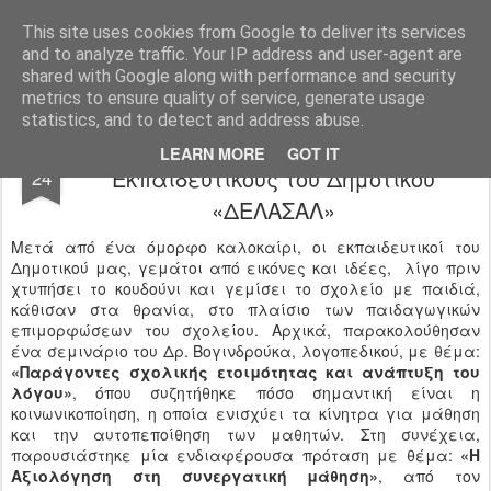
Ιδιωτικό Δημοτικό Σχολείο "Ι.Μ.ΔΕΛΑΣΑΛ"
This site uses cookies from Google to deliver its services
and to analyze traffic. Your IP address and user-agent are
shared with Google along with performance and security
metrics to ensure quality of service, generate usage
statistics, and to detect and address abuse.
Δημιουργικό ξεκίνημα για τους
SEP
LEARN MORE
GOT IT
Εκπαιδευτικούς του Δημοτικού
24
«ΔΕΛΑΣΑΛ»
Μετά από ένα όμορφο καλοκαίρι, οι εκπαιδευτικοί του
Δημοτικού μας, γεμάτοι από εικόνες και ιδέες, λίγο πριν
χτυπήσει το κουδούνι και γεμίσει το σχολείο με παιδιά,
κάθισαν στα θρανία, στο πλαίσιο των παιδαγωγικών
επιμορφώσεων του σχολείου. Αρχικά, παρακολούθησαν
ένα σεμινάριο του Δρ. Βογινδρούκα, λογοπεδικού, με θέμα:
«Παράγοντες σχολικής ετοιμότητας και ανάπτυξη του
λόγου»
, όπου συζητήθηκε πόσο σημαντική είναι η
κοινωνικοποίηση, η οποία ενισχύει τα κίνητρα για μάθηση
και την αυτοπεποίθηση των μαθητών. Στη συνέχεια,
παρουσιάστηκε μία ενδιαφέρουσα πρόταση με θέμα:
«Η
Αξιολόγηση στη συνεργατική μάθηση»
, από τον