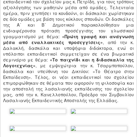
εκπαιδευτικό του σχολείου μας κ. Πετρίδη, για τους τρόπους
αξιολόγησης των μαθητών μέσα από ομάδες. Τελευταία
ημέρα, πριν χτυπήσει το κουδούνι, οι δάσκαλοι χωρίστηκαν
σε δύο ομάδες με βάση τους κύκλους σπουδών. Οι δασκάλες
της Α´ και Β´ Δημοτικού παρακολούθησαν μια
ενδιαφέρουσα πρόταση προσέγγισης του γλωσσικού
γραμματισμού με θέμα:
«Πρώτη γραφή και ανάγνωση
μέσα από εναλλακτικές προσεγγίσεις»
, από την κ.
Δαλακλή, δασκάλα και υποψήφια διδάκτορα, ενώ οι
υπόλοιποι εκπαιδευτικοί συμμετείχαν σε ένα βιωματικό
σεμινάριο με θέμα:
«Το παιχνίδι και η διδασκαλία της
Λογοτεχνίας»
, με εμψυχώτρια την κ. Τσαρμποπούλου,
δασκάλα και υπεύθυνη του Δικτύου: «Το Θέατρο στην
Εκπαίδευση». Τέλος, οι νέοι εκπαιδευτικοί του σχολείου
επιμορφώθηκαν σε θέματα που αφορούν τη φιλοσοφία και
την αποστολή της λασαλιανής εκπαίδευσης του σχολείου
μας, από την κ. Κανελλοπούλου, Πρόεδρο του Συμβουλίου
Λασαλιανής Εκπαιδευτικής Αποστολής της Ελλάδας.