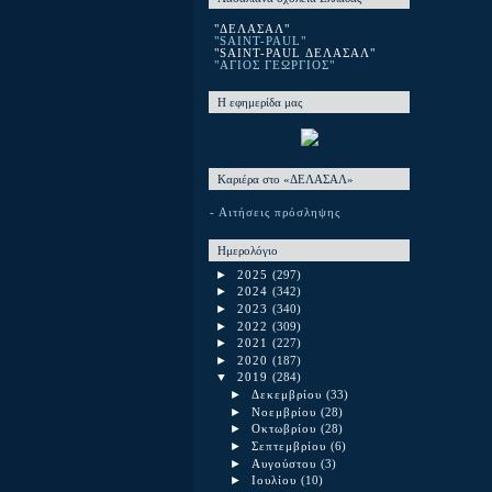
"ΔΕΛΑΣΑΛ"
"SAINT-PAUL"
"SAINT-PAUL ΔΕΛΑΣΑΛ"
"ΑΓΙΟΣ ΓΕΩΡΓΙΟΣ"
Η εφημερίδα μας
Καριέρα στο «ΔΕΛΑΣΑΛ»
- Αιτήσεις πρόσληψης
Ημερολόγιο
►
2025
(297)
►
2024
(342)
►
2023
(340)
►
2022
(309)
►
2021
(227)
►
2020
(187)
▼
2019
(284)
►
Δεκεμβρίου
(33)
►
Νοεμβρίου
(28)
►
Οκτωβρίου
(28)
►
Σεπτεμβρίου
(6)
►
Αυγούστου
(3)
►
Ιουλίου
(10)