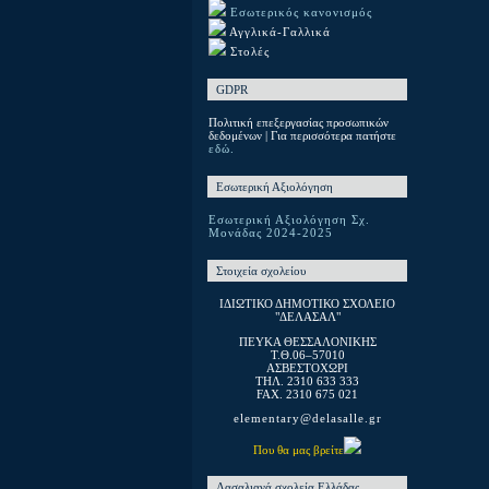
Εσωτερικός κανονισμός
Αγγλικά-Γαλλικά
Στολές
GDPR
Πολιτική επεξεργασίας προσωπικών
δεδομένων | Για περισσότερα πατήστε
εδώ.
Εσωτερική Αξιολόγηση
Εσωτερική Αξιολόγηση Σχ.
Μονάδας 2024-2025
Στοιχεία σχολείου
ΙΔΙΩΤΙΚΟ ΔΗΜΟΤΙΚΟ ΣΧΟΛΕΙΟ
"ΔΕΛΑΣΑΛ"
ΠΕΥΚΑ ΘΕΣΣΑΛΟΝΙΚΗΣ
T.Θ.06–57010
ΑΣΒΕΣΤΟΧΩΡΙ
ΤΗΛ. 2310 633 333
FAX. 2310 675 021
elementary@delasalle.gr
Που θα μας βρείτε
Λασαλιανά σχολεία Ελλάδας