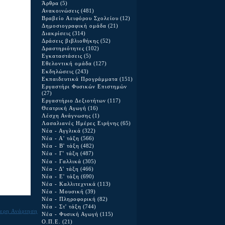
Άρθρα
(5)
Ανακοινώσεις
(481)
Βραβείο Αειφόρου Σχολείου
(12)
Δημοσιογραφική ομάδα
(21)
Διακρίσεις
(314)
Δράσεις βιβλιοθήκης
(52)
Δραστηριότητες
(102)
Εγκαταστάσεις
(5)
Εθελοντική ομάδα
(127)
Εκδηλώσεις
(243)
Εκπαιδευτικά Προγράμματα
(151)
Εργαστήρι Φυσικών Επιστημών
(27)
Εργαστήριο Δεξιοτήτων
(117)
Θεατρική Αγωγή
(16)
Λέσχη Ανάγνωσης
(1)
Λασαλιανές Ημέρες Ειρήνης
(65)
Νέα - Αγγλικά
(322)
Νέα - Α' τάξη
(566)
Νέα - Β' τάξη
(482)
Νέα - Γ' τάξη
(487)
Νέα - Γαλλικά
(305)
Νέα - Δ' τάξη
(466)
Νέα - Ε' τάξη
(690)
Νέα - Καλλιτεχνικά
(113)
Νέα - Μουσική
(39)
Νέα - Πληροφορική
(82)
Νέα - Στ' τάξη
(744)
ερη Ανάρτηση
Νέα - Φυσική Αγωγή
(115)
Ο.Π.Ε.
(21)