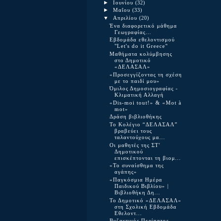
►
Ιουνίου
(32)
►
Μαΐου
(33)
▼
Απριλίου
(20)
Ένα διαφορετικό μάθημα
Γεωγραφίας…
Εβδομάδα εθελοντισμού
"Let's do it Greece"
Μαθήματα κολύμβησης
στο Δημοτικό
«ΔΕΛΑΣΑΛ»
«Προσεγγίζοντας τη σχέση
με το παιδί μου»
Όμιλος Δημοσιογραφίας -
Κλιματική Αλλαγή
«Dis-moi tout!» & «Mot à
mot»
Δράση βιβλιοθήκης
Το Κολέγιο “ΔΕΛΑΣΑΛ”
βραβεύει τους
ταλαντούχους μα...
Οι μαθητές της ΣΤ'
Δημοτικού
επισκέπτονται τη βιομ...
«Το συναίσθημα της
αγάπης»
«Παγκόσμια Ημέρα
Παιδικού Βιβλίου» |
Βιβλιοθήκη Δη...
Το Δημοτικό «ΔΕΛΑΣΑΛ»
στη Σχολική Εβδομάδα
Εθελοντ...
Βυζαντινός Περίπατος