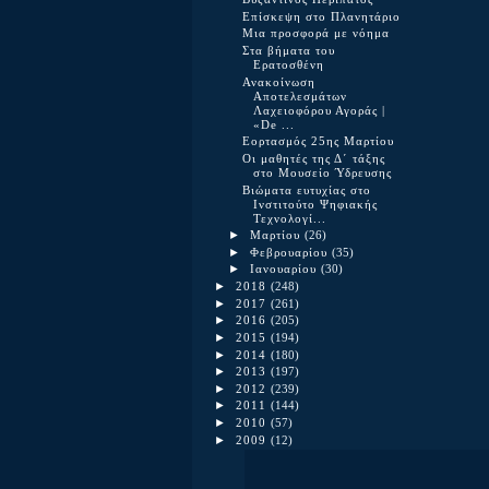
Επίσκεψη στο Πλανητάριο
Μια προσφορά με νόημα
Στα βήματα του
Ερατοσθένη
Ανακοίνωση
Αποτελεσμάτων
Λαχειοφόρου Αγοράς |
«De ...
Εορτασμός 25ης Μαρτίου
Οι μαθητές της Δ΄ τάξης
στο Μουσείο Ύδρευσης
Βιώματα ευτυχίας στο
Ινστιτούτο Ψηφιακής
Τεχνολογί...
►
Μαρτίου
(26)
►
Φεβρουαρίου
(35)
►
Ιανουαρίου
(30)
►
2018
(248)
►
2017
(261)
►
2016
(205)
►
2015
(194)
►
2014
(180)
►
2013
(197)
►
2012
(239)
►
2011
(144)
►
2010
(57)
►
2009
(12)