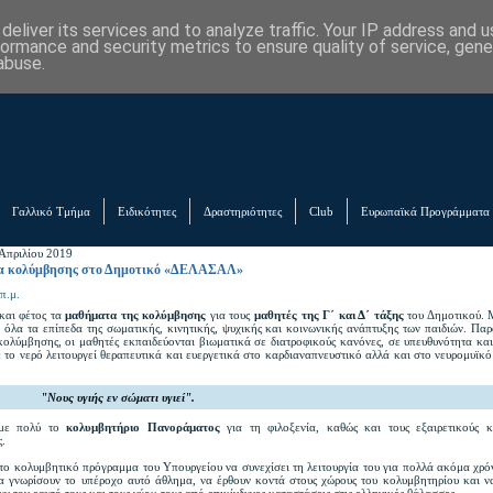
eliver its services and to analyze traffic. Your IP address and 
formance and security metrics to ensure quality of service, gen
abuse.
Γαλλικό Τμήμα
Ειδικότητες
Δραστηριότητες
Club
Ευρωπαϊκά Προγράμματα
Απριλίου 2019
 κολύμβησης στο Δημοτικό «ΔΕΛΑΣΑΛ»
π.μ.
και φέτος τα
μαθήματα της κολύμβησης
για τους
μαθητές της Γ΄ και Δ΄ τάξης
του Δημοτικού. 
ε όλα τα επίπεδα της σωματικής, κινητικής, ψυχικής και κοινωνικής ανάπτυξης των παιδιών. Πα
κολύμβησης, οι μαθητές εκπαιδεύονται βιωματικά σε διατροφικούς κανόνες, σε υπευθυνότητα και
 το νερό λειτουργεί θεραπευτικά και ευεργετικά στο καρδιαναπνευστικό αλλά και στο νευρομυϊκ
"Νους υγιής εν σώματι υγιεί".
ύμε πολύ το
κολυμβητήριο Πανοράματος
για τη φιλοξενία, καθώς και τους εξαιρετικούς κ
ς.
το κολυμβητικό πρόγραμμα του Υπουργείου να συνεχίσει τη λειτουργία του για πολλά ακόμα χρό
να γνωρίσουν το υπέροχο αυτό άθλημα, να έρθουν κοντά στους χώρους του κολυμβητηρίου και 
ν τον εαυτό τους και τους γύρω τους από επικίνδυνες καταστάσεις στις ελληνικές θάλασσες.