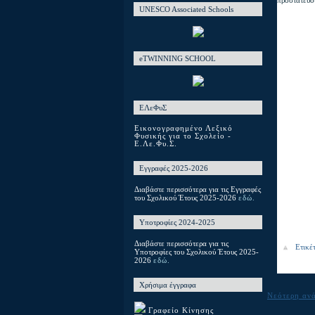
UNESCO Associated Schools
eTWINNING SCHOOL
ΕΛεΦυΣ
Εικονογραφημένο Λεξικό
Φυσικής για το Σχολείο -
Ε.Λε.Φυ.Σ.
Εγγραφές 2025-2026
Διαβάστε περισσότερα για τις Εγγραφές
του Σχολικού Έτους 2025-2026
εδώ.
Υποτροφίες 2024-2025
Διαβάστε περισσότερα για τις
Ετικέ
Υποτροφίες του Σχολικού Έτους 2025-
2026
εδώ.
Χρήσιμα έγγραφα
Νεότερη αν
Γραφείο Κίνησης