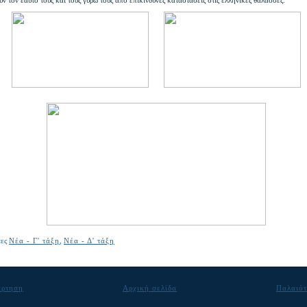
τες
Νέα - Γ' τάξη
,
Νέα - Δ' τάξη
άρτηση
Αρχική σελίδα
Παλαιότ