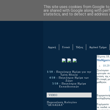
This site uses cookies from Google to d
are shared with Google along with per
statistics, and to detect and address 
Αρχική
Γενικά
Τάξεις
Αγγλικό Τμήμα
Πέμπτη 18 
Μαθήματα
10:29 
Ξεκίνησαν 
1/10
- Παγκόσμια Ημέρα για την
εμπειρία σ
Τρίτη Ηλικία
γνώση της 
4/10
- Παγκόσμια Ημέρα των
Η επαφή με
Ζώων
μαθητών.
5/10
- Παγκόσμια Ημέρα
Εκπαιδευτικών
VIDEO
Ευχαριστο
κολύμβηση
Παρουσίαση Κολεγίου
Ευχόμαστε 
"ΔΕΛΑΣΑΛ"
τα παιδιά 
προστατεύου