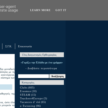
user-agent
erate usage
LEARN MORE
GOT IT
Σ.Γ.Κ.
Επικοινωνία
13ος Διαγωνισμός Ορθογραφίας
«Γυρίζω την Ελλάδα με ένα γράμμα»
- Διαβάστε περισσότερα
Μια μοναδική
ράλληλα με τη
 αυτενέργεια.
ό σύστημα των
Κατηγορίες
Clubs
(605)
Erasmus
(10)
αθηγητές της
STEAM
(15)
Teachers4Europe
(5)
νια, ώστε όλα
Vacances d' été
(65)
να μπορούν να
e-Twinning
(96)