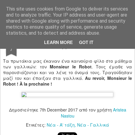
Ιδιωτικό Δημοτικό Σχολείο "Ι.Μ.ΔΕΛΑΣΑΛ"
This site uses cookies from Google to deliver its services
and to analyze traffic. Your IP address and user-agent are
shared with Google along with performance and security
metrics to ensure quality of service, generate usage
statistics, and to detect and address abuse.
DEC
LEARN MORE
GOT IT
Je m’appelle le robot…
7
Τα πρωτάκια μας έκαναν ένα καινούριο φίλο στο μάθημα
των γαλλικών: τον
Monsieur le Robot
. Τους έμαθε να
παρουσιάζονται και να λένε το όνομά τους. Τραγούδησαν
μαζί του και έπαιξαν στα γαλλικά.
Au revoir, Monsieur le
Robot ! À la prochaine !
Δημοσιεύτηκε
7th December 2017
από τον χρήστη
Aristea
Nastou
Ετικέτες:
Νέα - Α' τάξη
Νέα - Γαλλικά