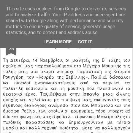
Ιδιωτικό Δημοτικό Σχολείο "Ι.Μ.ΔΕΛΑΣΑΛ"
This site uses cookies from Google to deliver its services
and to analyze traffic. Your IP address and user-agent are
shared with Google along with performance and security
metrics to ensure quality of service, generate usage
statistics, and to detect and address abuse.
NOV
LEARN MORE
GOT IT
«Ο Κουρέας της Σεβίλλης»
28
Τη Δευτέρα, 14 Νοεμβρίου, οι μαθητές της Β΄ τάξης του
σχολείου μας παρακολούθησαν στο Μέγαρο Μουσικής της
πόλης μας, μια ακόμα υπέροχη παράσταση της Κάρμεν
Ρουγγέρη, τον «Κουρέα της Σεβίλλης». Παιδιά, δάσκαλοι
και συνοδοί εντυπωσιαστήκαμε από τα σκηνικά, τα
πολυτελή κοστούμια και τη μουσική που πλαισίωναν το
θεατρικό έργο. Ταξιδέψαμε στην Ισπανία μιας άλλης
εποχής και γελάσαμε με την ψυχή μας, ακούγοντας τους
έξυπνους διαλόγους ανάμεσα στον Δον Μπάρτολο και την
όμορφη Ροζίνα, των οποίων οι ερμηνείες, τόσο υποκριτικά
όσο και φωνητικά, μας άφησαν… άφωνους. Μακάρι όλες οι
παιδικές παραστάσεις να δημιουργούνταν με τέτοιο
μεράκι και καλλιτεχνική ποιότητα, ώστε να καλλιεργούν