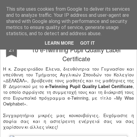
Ιδιωτικό Δημοτικό Σχολείο "Ι.Μ.ΔΕΛΑΣΑΛ"
This site uses cookies from Google to deliver its services
and to analyze traffic. Your IP address and user-agent are
shared with Google along with performance and security
metrics to ensure quality of service, generate usage
statistics, and to detect and address abuse.
Βράβευση μαθητών της Β΄ τάξης με
OCT
LEARN MORE
GOT IT
το e-Twinning Pupil Quality Label
21
Certificate
Η κ. Ζαφειριάδου Έλενα, διευθύντρια του Γυμνασίου και
υπεύθυνη του Τμήματος Αγγλικών Σπουδών του Κολεγίου
«ΔΕΛΑΣΑΛ», βράβευσε τους μαθητές και τις μαθήτριες της
Β΄ Δημοτικού με το
e-Twinning Pupil Quality Label Certificate
,
το οποίο σφράγισε τη συμμετοχή τους και τη διάκρισή τους
στο Ευρωπαϊκό πρόγραμμα e-Twinning, με τίτλο «My Wise
Owlphabet».
Συγχαρητήρια μικρές μας κουκουβάγιες. Ευχόμαστε η
σοφία σας και η αστείρευτη ενέργειά σας να σας
χαρίσουν κι άλλες νίκες!