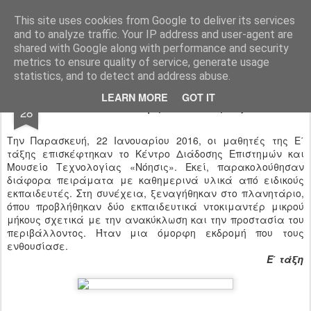
Ιδιωτικό Δημοτικό Σχολείο "Ι.Μ.ΔΕΛΑΣΑΛ"
This site uses cookies from Google to deliver its services
and to analyze traffic. Your IP address and user-agent are
shared with Google along with performance and security
metrics to ensure quality of service, generate usage
statistics, and to detect and address abuse.
JAN
LEARN MORE
GOT IT
Επίσκεψη στο "Νόησις"
28
Την Παρασκευή, 22 Ιανουαρίου 2016, οι μαθητές της Ε΄
τάξης επισκέφτηκαν το Κέντρο Διάδοσης Επιστημών και
Μουσείο Τεχνολογίας «Νόησις». Εκεί, παρακολούθησαν
διάφορα πειράματα με καθημερινά υλικά από ειδικούς
εκπαιδευτές. Στη συνέχεια, ξεναγήθηκαν στο πλανητάριο,
όπου προβλήθηκαν δύο εκπαιδευτικά ντοκιμαντέρ μικρού
μήκους σχετικά με την ανακύκλωση και την προστασία του
περιβάλλοντος. Ήταν μια όμορφη εκδρομή που τους
ενθουσίασε.
Ε΄ τάξη