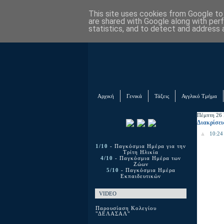
This site uses cookies from Google to d
are shared with Google along with per
statistics, and to detect and address 
Αρχική
Γενικά
Τάξεις
Αγγλικό Τμήμα
Πέμπτη 26
Διακρίσει
10:24 
1/10
- Παγκόσμια Ημέρα για την
Τρίτη Ηλικία
4/10
- Παγκόσμια Ημέρα των
Ζώων
5/10
- Παγκόσμια Ημέρα
Εκπαιδευτικών
VIDEO
Παρουσίαση Κολεγίου
"ΔΕΛΑΣΑΛ"