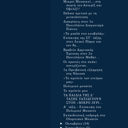
Μικροί Μουσικοί….στη
σκηνή του Αστερίξ και
Οβελίξ!!
Debate σχετικά με τη
μετανάστευση
Διακρίσεις στον 1ο
Πανελλήνιο Διαγωνισμό
Πιάνου
«Τα μυαλά που κουβαλάς»
Επίσκεψη της ΣΤ΄ τάξης
στον Λευκό Πύργο και
τον Άγ...
Βραβείο Αρχειακής
Έρευνας στον 2ο
Πανελλήνιο Μαθητ...
Οι πρωτιές στο σκάκι
συνεχίζονται.
1η Ορειβατική εξόρμηση
στη Νάουσα
«Το σχολείο των ονείρων
μας»
Πολεμικό μουσείο
Το σχολείο μου
ΤΑ ΠΑΙΔΙΑ ΤΗΣ Δ’
ΤΑΞΗΣ ΤΑΞΙΔΕΥΟΥΝ
ΣΤΟΝ «ΜΙΚΡΟ ΛΥΡΙ...
Α΄ τάξη - Επίσκεψη στο
Πολεμικό Μουσείο
Εκπαιδευτική εκδρομή στο
Ολυμπιακό Μουσείο
►
Οκτωβρίου
(14)
►
Σεπτεμβρίου
(5)