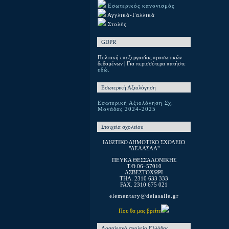
Εσωτερικός κανονισμός
Αγγλικά-Γαλλικά
Στολές
GDPR
Πολιτική επεξεργασίας προσωπικών
δεδομένων | Για περισσότερα πατήστε
εδώ.
Εσωτερική Αξιολόγηση
Εσωτερική Αξιολόγηση Σχ.
Μονάδας 2024-2025
Στοιχεία σχολείου
ΙΔΙΩΤΙΚΟ ΔΗΜΟΤΙΚΟ ΣΧΟΛΕΙΟ
"ΔΕΛΑΣΑΛ"
ΠΕΥΚΑ ΘΕΣΣΑΛΟΝΙΚΗΣ
T.Θ.06–57010
ΑΣΒΕΣΤΟΧΩΡΙ
ΤΗΛ. 2310 633 333
FAX. 2310 675 021
elementary@delasalle.gr
Που θα μας βρείτε
Λασαλιανά σχολεία Ελλάδας