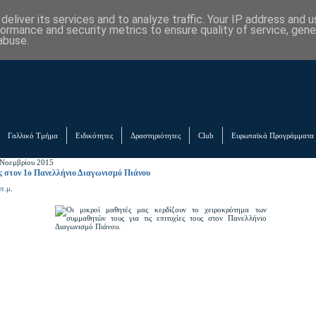
eliver its services and to analyze traffic. Your IP address and 
formance and security metrics to ensure quality of service, gen
abuse.
Γαλλικό Τμήμα
Ειδικότητες
Δραστηριότητες
Club
Ευρωπαϊκά Προγράμματα
 Νοεμβρίου 2015
ς στον 1ο Πανελλήνιο Διαγωνισμό Πιάνου
π.μ.