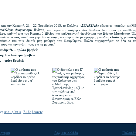
 και την Κυριακή, 21 - 22 Νοεμβρίου 2015, το Κολέγιο «
ΔΕΛΑΣΑΛ»
έδωσε το «παρών» ως
Μέ
νελλήνιο Διαγωνισμό Πιάνου
, που πραγματοποιήθηκε στο Γαλλικό Ινστιτούτο με υπεύθυν
λου
, καθηγήτρια του Κρατικού Ωδείου και καλλιτεχνική διευθύντρια του Ωδείου Ματσίγκου. Όλ
καλύτερό τους εαυτό και γέμισαν τις ψυχές των ακροατών με όμορφες μελωδίες
κλασικής μουσική
ρώσαμε και τους δικούς μας μαθητές που διακρίθηκαν. Πολλά συγχαρητήρια σε όλα τα πα
τους και την αγάπη τους για τη μουσική.
πίδης Θ. – πρώτο βραβείο
ης Ι. – δεύτερο βραβείο
. – τρίτο βραβείο
τες
Διακρίσεις
,
Εκδηλώσεις
άρτηση
Αρχική σελίδα
Παλαιότ