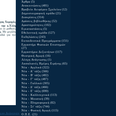
Άρθρα
(5)
Ανακοινώσεις
(481)
Βραβείο Αειφόρου Σχολείου
(12)
Δημοσιογραφική ομάδα
(21)
Διακρίσεις
(314)
Δράσεις βιβλιοθήκης
(52)
γας
Χορηγός
Δραστηριότητες
(102)
η
την κ.Έλλη
οι οι μαθητές
Εγκαταστάσεις
(5)
ς
. Με μεγάλη
Εθελοντική ομάδα
(127)
ιδιά για την
Εκδηλώσεις
(243)
Εκπαιδευτικά Προγράμματα
(151)
Εργαστήρι Φυσικών Επιστημών
(27)
Εργαστήριο Δεξιοτήτων
(117)
Θεατρική Αγωγή
(16)
Λέσχη Ανάγνωσης
(1)
Λασαλιανές Ημέρες Ειρήνης
(65)
Νέα - Αγγλικά
(322)
Νέα - Α' τάξη
(566)
Νέα - Β' τάξη
(482)
Νέα - Γ' τάξη
(487)
Νέα - Γαλλικά
(305)
Νέα - Δ' τάξη
(466)
Νέα - Ε' τάξη
(690)
Νέα - Καλλιτεχνικά
(113)
Νέα - Μουσική
(39)
Νέα - Πληροφορική
(82)
Νέα - Στ' τάξη
(744)
Νέα - Φυσική Αγωγή
(115)
ερη Ανάρτηση
Ο.Π.Ε.
(21)