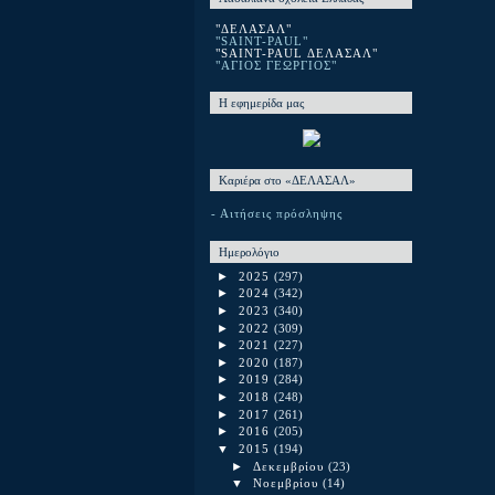
"ΔΕΛΑΣΑΛ"
"SAINT-PAUL"
"SAINT-PAUL ΔΕΛΑΣΑΛ"
"ΑΓΙΟΣ ΓΕΩΡΓΙΟΣ"
Η εφημερίδα μας
Καριέρα στο «ΔΕΛΑΣΑΛ»
- Αιτήσεις πρόσληψης
Ημερολόγιο
►
2025
(297)
►
2024
(342)
►
2023
(340)
►
2022
(309)
►
2021
(227)
►
2020
(187)
►
2019
(284)
►
2018
(248)
►
2017
(261)
►
2016
(205)
▼
2015
(194)
►
Δεκεμβρίου
(23)
▼
Νοεμβρίου
(14)