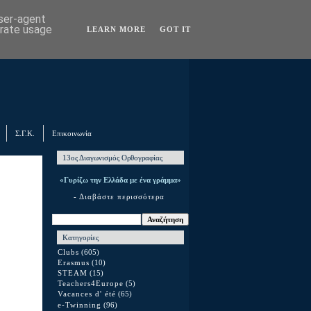
user-agent
erate usage
LEARN MORE
GOT IT
Σ.Γ.Κ.
Επικοινωνία
13ος Διαγωνισμός Ορθογραφίας
«Γυρίζω την Ελλάδα με ένα γράμμα»
- Διαβάστε περισσότερα
Κατηγορίες
Clubs
(605)
Erasmus
(10)
STEAM
(15)
Teachers4Europe
(5)
Vacances d' été
(65)
e-Twinning
(96)