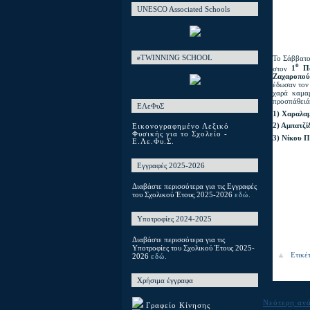
UNESCO Associated Schools
eTWINNING SCHOOL
Το Σάββατο
ο
στον
1
Πα
Ζαχαροπού
έδωσαν τον 
χαρά καμα
προσπάθειά 
ΕΛεΦυΣ
1)
Χαραλαμ
2)
Αμπατζίδ
Εικονογραφημένο Λεξικό
Φυσικής για το Σχολείο -
3) Νίκου Π
Ε.Λε.Φυ.Σ.
Εγγραφές 2025-2026
Διαβάστε περισσότερα για τις Εγγραφές
του Σχολικού Έτους 2025-2026
εδώ.
Υποτροφίες 2024-2025
Διαβάστε περισσότερα για τις
Υποτροφίες του Σχολικού Έτους 2025-
Ετικέ
2026
εδώ.
Χρήσιμα έγγραφα
Νεότερη αν
Γραφείο Κίνησης