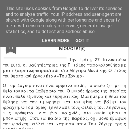
Ιδιωτικό Δημοτικό Σχολείο "Ι.Μ.ΔΕΛΑΣΑΛ"
This site uses cookies from Google to deliver its services
and to analyze traffic. Your IP address and user-agent are
shared with Google along with performance and security
metrics to ensure quality of service, generate usage
statistics, and to detect and address abuse.
Η Γ’ τάξη επισκέπτεται το Μέγαρο
FEB
LEARN MORE
GOT IT
11
Μουσικής
Την Τρίτη, 27 Ιανουαρίου
του 2015, οι μαθητές/τριες της Γ΄ τάξης παρακολουθήσαμε
μια εξαιρετική π
αράσταση στο Μέγαρο Μουσικής. Ο τίτλος
του θεατρικού έργου ήταν «Τομ Σόγιερ».
Ο Τομ Σόγιερ είναι ένα ορφανό παιδί, το οποίο ζει με τη
θεία του και τα ξαδέρφια του. Ο μικρός ήρωας της ιστορίας
είναι πολύ έξυπνος και ευρηματικός. Μια ημέρα η θεία του
θέλησε να τον τιμωρήσει και του είπε να βάψει τον
φράχτη. Ο Τομ, όμως, ξεγέλασε τους φίλους του, λέγοντας
πως πρόκειται για ένα παιχνίδι, στο οποίο είναι ο
μπογιατζής. Έτσι, τα παιδιά της παρέας, όχι μόνο έβαψαν
τον φράχτη, αλλά και χάρισαν στον Τομ Σόγιερ τρεις