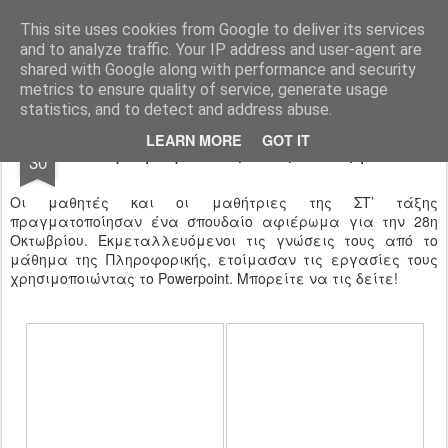
Ιδιωτικό Δημοτικό Σχολείο "Ι.Μ.ΔΕΛΑΣΑΛ"
This site uses cookies from Google to deliver its services
and to analyze traffic. Your IP address and user-agent are
shared with Google along with performance and security
metrics to ensure quality of service, generate usage
statistics, and to detect and address abuse.
OCT
LEARN MORE
GOT IT
Αφιέρωμα στην 28η Οκτωβρίου
30
Οι μαθητές και οι μαθήτριες της ΣΤ’ τάξης
πραγματοποίησαν ένα σπουδαίο αφιέρωμα για την 28η
Οκτωβρίου. Εκμεταλλευόμενοι τις γνώσεις τους από το
μάθημα της Πληροφορικής, ετοίμασαν τις εργασίες τους
χρησιμοποιώντας το Powerpoint. Μπορείτε να τις δείτε!