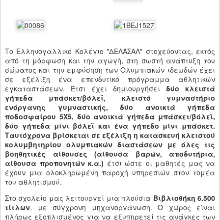
Το Ελληνογαλλικό Κολέγιο "ΔΕΛΑΣΑΛ" στοχεύοντας, εκτός
από τη μόρφωση και την αγωγή, στη σωστή ανάπτυξη του
σώματος και την εμφύσηση των Ολυμπιακών ιδεωδών έχει
σε εξέλιξη ένα επενδυτικό πρόγραμμα αθλητικών
εγκαταστάσεων. Έτσι έχει δημιουργήσει
δύο κλειστά
γήπεδα μπάσκετ/βόλεϊ, κλειστό γυμναστήριο
ενόργανης γυμναστικής, δύο ανοικτά γήπεδα
ποδοσφαίρου 5Χ5, δύο ανοικτά γήπεδα μπάσκετ/βόλεϊ,
δύο γήπεδα μίνι βόλεϊ και ένα γήπεδο μίνι μπάσκετ.
Ταυτόχρονα βρίσκεται σε εξέλιξη η κατασκευή κλειστού
κολυμβητηρίου ολυμπιακών διαστάσεων με όλες τις
βοηθητικές αίθουσες (αίθουσα βαρών, αποδυτήρια,
αίθουσα προπονητών κ.α.)
έτσι ώστε οι μαθητές μας να
έχουν μια ολοκληρωμένη παροχή υπηρεσιών στον τομέα
του αθλητισμού.
Στο σχολείο μας λειτουργεί μια πλούσια
Βιβλιοθήκη 6.500
τίτλων
, με σύγχρονη μηχανοργάνωση. Ο χώρος είναι
πλήρως εξοπλισμένος για να εξυπηρετεί τις ανάγκες των