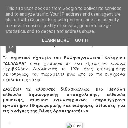
Ιδιωτικό Δημοτικό Σχολείο "Ι.Μ.ΔΕΛΑΣΑΛ"
This site uses cookies from Google to deliver its services
and to analyze traffic. Your IP address and user-agent are
shared with Google along with performance and security
metrics to ensure quality of service, generate usage
statistics, and to detect and address abuse.
SEP
LEARN MORE
GOT IT
Εγκαταστάσεις
13
Το
Δημοτικό σχολείο του Ελληνογαλλικού Κολεγίου
"ΔΕΛΑΣΑΛ"
είναι χτισμένο σε ένα εξαιρετικό φυσικό
περιβάλλον. Διανύοντας το 122ο έτος επιτυχημένης
λειτουργίας, του παραμένει ένα από τα πιο σύγχρονα
σχολεία της πόλης.
Διαθέτει
12 αίθουσες διδασκαλίας, μια μεγάλη
αίθουσα δημιουργικής απασχόλησης, αίθουσα
μουσικής, αίθουσα καλλιτεχνικών, υπερσύγχρονο
εργαστήριο Πληροφορικής και διάφορες αίθουσες για
τις ανάγκες της Ζώνης Δραστηριοτήτων
.