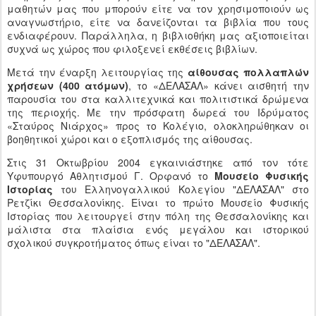
μαθητών μας που μπορούν είτε να τον χρησιμοποιούν ως
αναγνωστήριο, είτε να δανείζονται τα βιβλία που τους
ενδιαφέρουν. Παράλληλα, η βιβλιοθήκη μας αξιοποιείται
συχνά ως χώρος που φιλοξενεί εκθέσεις βιβλίων.
Μετά την έναρξη λειτουργίας της
αίθουσας πολλαπλών
χρήσεων (400 ατόμων)
, το «ΔΕΛΑΣΑΛ» κάνει αισθητή την
παρουσία του στα καλλιτεχνικά και πολιτιστικά δρώμενα
της περιοχής. Με την πρόσφατη δωρεά του Ιδρύματος
«Σταύρος Νιάρχος» προς το Κολέγιο, ολοκληρώθηκαν οι
βοηθητικοί χώροι και ο εξοπλισμός της αίθουσας.
Στις 31 Οκτωβρίου 2004 εγκαινιάστηκε από τον τότε
Υφυπουργό Αθλητισμού Γ. Ορφανό το
Μουσείο Φυσικής
Ιστορίας
του Ελληνογαλλικού Κολεγίου "ΔΕΛΑΣΑΛ" στο
Ρετζίκι Θεσσαλονίκης. Είναι το πρώτο Μουσείο Φυσικής
Ιστορίας που λειτουργεί στην πόλη της Θεσσαλονίκης και
μάλιστα στα πλαίσια ενός μεγάλου και ιστορικού
σχολικού συγκροτήματος όπως είναι το "ΔΕΛΑΣΑΛ".